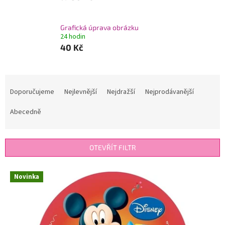
Grafická úprava obrázku
24 hodin
40 Kč
Ř
a
Doporučujeme
Nejlevnější
Nejdražší
Nejprodávanější
z
e
Abecedně
n
í
p
OTEVŘÍT FILTR
r
o
V
Novinka
d
ý
u
p
k
i
t
s
ů