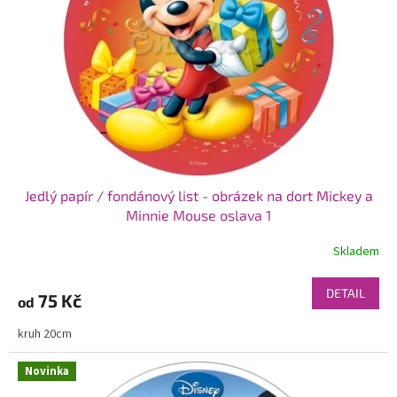
p
r
o
d
u
k
t
ů
Jedlý papír / fondánový list - obrázek na dort Mickey a
Minnie Mouse oslava 1
Skladem
DETAIL
75 Kč
od
kruh 20cm
Novinka