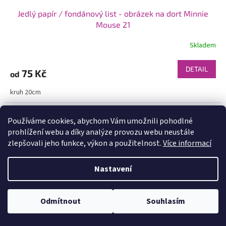
Jedlý papír / fondánový list - obrázek na dort Minnie
Mouse 21
Skladem
DETAIL
75 Kč
od
kruh 20cm
Novinka
Používáme cookies, abychom Vám umožnili pohodlné
prohlížení webu a díky analýze provozu webu neustále
zlepšovali jeho funkce, výkon a použitelnost.
Více informací
Nastavení
Odmítnout
Souhlasím