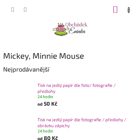
Přejít
NÁKUP
na
obsah
KOŠÍK
Mickey, Minnie Mouse
Nejprodávanější
Tisk na jedlý papír dle foto/ fotografie /
předlohy
24 hodin
50 Kč
od
Tisk na jedlý papír dle fotografie / předlohy /
obrázku zápichy
24 hodin
80 Kč
od