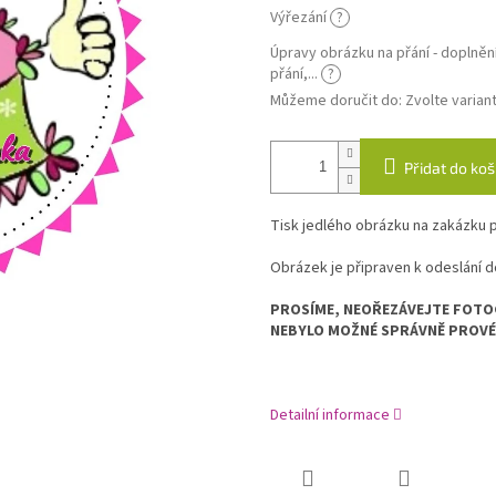
Výřezání
?
Úpravy obrázku na přání - doplnění
přání,...
?
Můžeme doručit do:
Zvolte varian
Přidat do koš
Tisk jedlého obrázku na zakázku p
Obrázek je připraven k odeslání d
PROSÍME, NEOŘEZÁVEJTE FOTOG
NEBYLO MOŽNÉ SPRÁVNĚ PROVÉ
Detailní informace