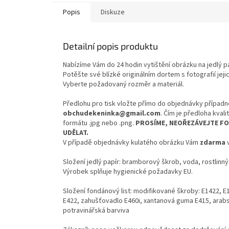
Popis
Diskuze
Detailní popis produktu
Nabízíme Vám do 24 hodin vytištění obrázku na jedlý p
Potěšte své blízké originálním dortem s fotografií jejic
Vyberte požadovaný rozměr a materiál.
Předlohu pro tisk vložte přímo do objednávky případ
obchudekeninka@gmail.com
. Čím je předloha kval
formátu .jpg nebo .png.
PROSÍME, NEOŘEZÁVEJTE FO
UDĚLAT.
V případě objednávky kulatého obrázku Vám
zdarma
v
Složení jedlý papír: bramborový škrob, voda, rostlinný
Výrobek splňuje hygienické požadavky EU.
Složení fondánový list:
modifikované škroby: E1422, E14
E422, zahušťovadlo E460i, xantanová guma E415, arabs
potravinářská barviva