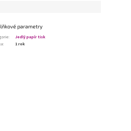
lňkové parametry
gorie
:
Jedlý papír tisk
ka
:
1 rok