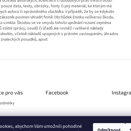
ochranu autorských, licenčních či obdobných práv třetích osob.
pouze data, texty, obrázky, fonty či jiný materiál, ke kterým má
ejich autora či oprávněného vlastníka. V případě, že by se kdykoliv
e zákazník povinen uhradit firmě Obchůdek Eninka veškerou škodu,
a vznikla. Škodou se ve smyslu tohoto ujednání rozumí zejména
 státní správy, soudů či úřadů ale rovněž i veškeré náklady
odnutím, včetně nákladů spojených s právním zastoupením, úhradou
í znaleckých posudků, apod.
e pro vás
Facebook
Instagr
podmínky
ookies, abychom Vám umožnili pohodlné
Odmítnout