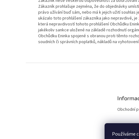
Zákazník nese veškerou odpovědnost za dodržování a 
Zákazník prohlašuje zejména, že do objednávky umístí 
právo užívání buď sám, nebo má k jejich užití souhlas j
ukázalo toto prohlášení zákazníka jako nepravdivé, j
která nepravdivostí tohoto prohlášení Obchůdku Enink
jakékoliv sankce uložené na základě rozhodnutí orgánů
Obchůdku Eninka spojené s obranou proti těmto rozh
soudních či správních poplatků, nákladů na vyhotoven
Z
á
p
a
t
Informac
í
Obchodní 
Používáme c