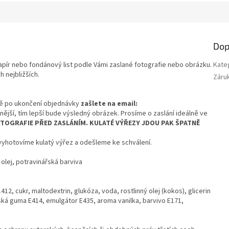
Dop
apír nebo fondánový list podle Vámi zaslané fotografie nebo obrázku.
Kate
h nejbližších.
Záru
ně po ukončení objednávky
zašlete na email:
itnější, tím lepší bude výsledný obrázek. Prosíme o zaslání ideálně ve
TOGRAFIE PŘED ZASLÁNÍM. KULATÉ VÝŘEZY JDOU PAK ŠPATNĚ
yhotovíme kulatý výřez a odešleme ke schválení.
 olej, potravinářská barviva
12, cukr, maltodextrin, glukóza, voda, rostlinný olej (kokos), glicerin
ká guma E414, emulgátor E435, aroma vanilka, barvivo E171,