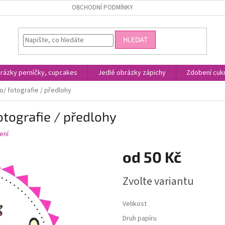
OBCHODNÍ PODMÍNKY
HLEDAT
rázky perníčky, cupcakes
Jedlé obrázky zápichy
Zdobení cukr
to/ fotografie / předlohy
fotografie / předlohy
ení
od
50 Kč
Měrná
Zvolte variantu
cena:
Velikost
Druh papíru