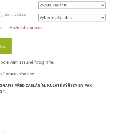
 jména, číslice,
tu
Možnosti doručení
íku
odle vámi zaslané fotografie.
o 1 pracovního dne.
RAFIE PŘED ZASLÁNÍM. KULATÉ VÝŘEZY BY PAK
ST.