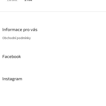
Záruka
:
1 rok
Z
á
p
a
Informace pro vás
t
Obchodní podmínky
í
Facebook
Instagram