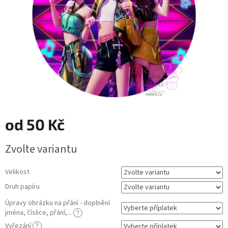
od
50 Kč
Měrná
Zvolte variantu
cena:
Velikost
Druh papíru
Úpravy obrázku na přání - doplnění
jména, číslice, přání,...
?
Vyřezání
?