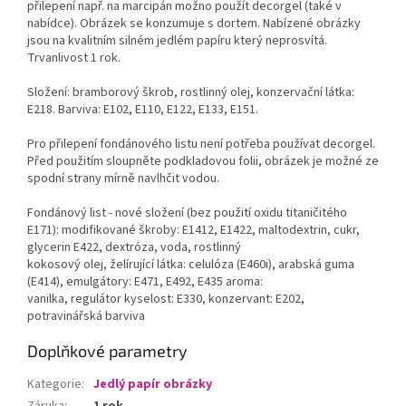
přilepení např. na marcipán možno použít decorgel (také v
nabídce). Obrázek se konzumuje s dortem. Nabízené obrázky
jsou na kvalitním silném jedlém papíru který neprosvítá.
Trvanlivost 1 rok.
Složení: bramborový škrob, rostlinný olej, konzervační látka:
E218. Barviva: E102, E110, E122, E133, E151.
Pro přilepení fondánového listu není potřeba používat decorgel.
Před použitím sloupněte podkladovou folii, obrázek je možné ze
spodní strany mírně navlhčit vodou.
Fondánový list - nové složení (bez použití oxidu titaničitého
E171): modifikované škroby: E1412, E1422, maltodextrin, cukr,
glycerin E422, dextróza, voda, rostlinný
kokosový olej, želírující látka: celulóza (E460i), arabská guma
(E414), emulgátory: E471, E492, E435 aroma:
vanilka, regulátor kyselost: E330, konzervant: E202,
potravinářská barviva
Doplňkové parametry
Kategorie
:
Jedlý papír obrázky