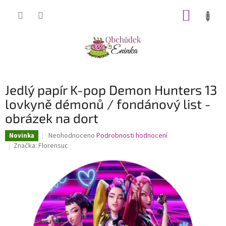
Přejít
NÁKUP
na
obsah
KOŠÍK
Jedlý papír K-pop Demon Hunters 13
lovkyně démonů / fondánový list -
obrázek na dort
Průměrné
Neohodnoceno
Podrobnosti hodnocení
Novinka
hodnocení
Značka:
Florensuc
produktu
je
0,0
z
5
hvězdiček.