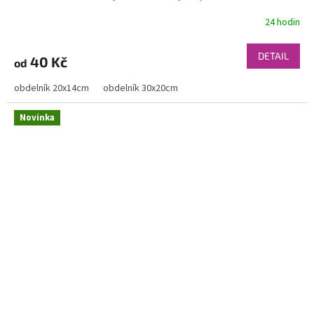
24 hodin
DETAIL
40 Kč
od
obdelník 20x14cm
obdelník 30x20cm
Novinka