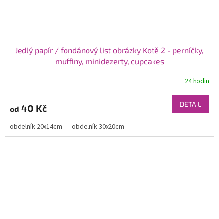
Jedlý papír / fondánový list obrázky Kotě 2 - perníčky,
muffiny, minidezerty, cupcakes
24 hodin
DETAIL
40 Kč
od
obdelník 20x14cm
obdelník 30x20cm