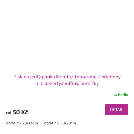
Tisk na jedlý papír dle foto/ fotografie / předlohy
minidezerty,muffiny, perníčky
24 hodin
DETAIL
50 Kč
od
obdelník 20x14cm
obdelník 30x20cm