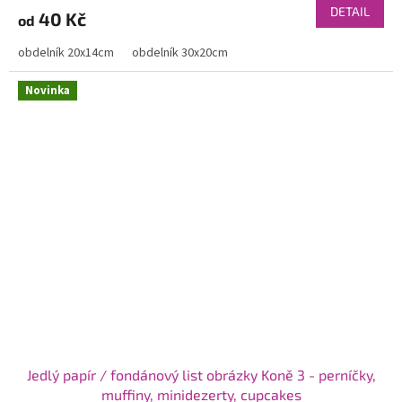
DETAIL
40 Kč
od
obdelník 20x14cm
obdelník 30x20cm
Novinka
Jedlý papír / fondánový list obrázky Koně 3 - perníčky,
muffiny, minidezerty, cupcakes