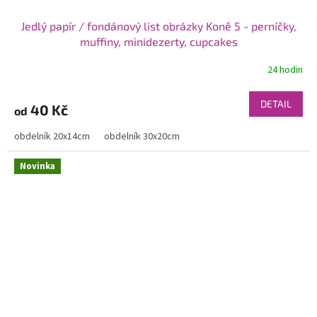
Jedlý papír / fondánový list obrázky Koně 5 - perníčky,
muffiny, minidezerty, cupcakes
24 hodin
DETAIL
40 Kč
od
obdelník 20x14cm
obdelník 30x20cm
Novinka