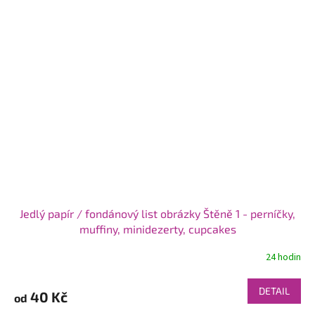
Jedlý papír / fondánový list obrázky Štěně 1 - perníčky,
muffiny, minidezerty, cupcakes
24 hodin
DETAIL
40 Kč
od