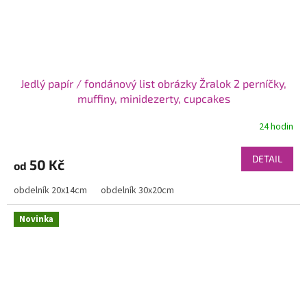
Jedlý papír / fondánový list obrázky Žralok 2 perníčky,
muffiny, minidezerty, cupcakes
24 hodin
DETAIL
50 Kč
od
obdelník 20x14cm
obdelník 30x20cm
Novinka