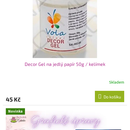
p
r
o
d
u
k
t
ů
Decor Gel na jedlý papír 50g / kelímek
Skladem
Do košíku
45 Kč
Novinka