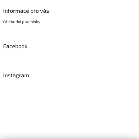
p
a
Informace pro vás
t
Obchodní podmínky
í
Facebook
Instagram