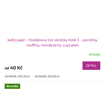
Jedlý papír / fondánový list obrázky Kotě 3 - perníčky,
muffiny, minidezerty, cupcakes
24 hodin
DETAIL
40 Kč
od
obdelník 20x14cm
obdelník 30x20cm
Novinka