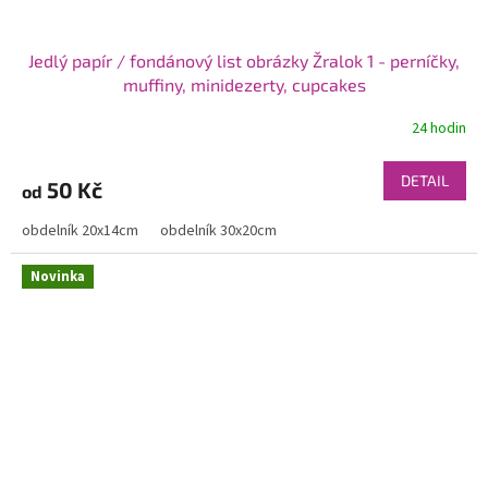
Jedlý papír / fondánový list obrázky Žralok 1 - perníčky,
muffiny, minidezerty, cupcakes
24 hodin
DETAIL
50 Kč
od
obdelník 20x14cm
obdelník 30x20cm
Novinka