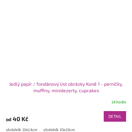
Jedlý papír / fondánový list obrázky Koně 1 - perníčky,
muffiny, minidezerty, cupcakes
24 hodin
DETAIL
40 Kč
od
obdelník 20x14cm
obdelník 30x20cm