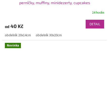
perníčky, muffiny, minidezerty, cupcakes
24 hodin
DETAIL
40 Kč
od
obdelník 20x14cm
obdelník 30x20cm
Novinka