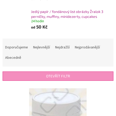
Jedlý papír / fondánový list obrázky Žralok 3
perníčky, muffiny, minidezerty, cupcakes
24 hodin
50 Kč
od
Ř
a
Doporučujeme
Nejlevnější
Nejdražší
Nejprodávanější
z
e
Abecedně
n
í
p
OTEVŘÍT FILTR
r
o
V
d
ý
u
p
k
i
t
s
ů