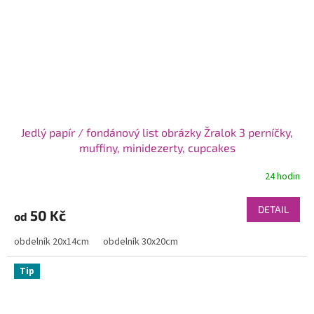
Jedlý papír / fondánový list obrázky Žralok 3 perníčky,
muffiny, minidezerty, cupcakes
24 hodin
DETAIL
50 Kč
od
obdelník 20x14cm
obdelník 30x20cm
Tip