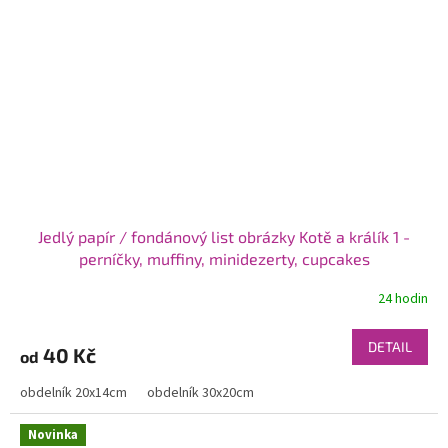
Jedlý papír / fondánový list obrázky Kotě a králík 1 -
perníčky, muffiny, minidezerty, cupcakes
24 hodin
DETAIL
40 Kč
od
obdelník 20x14cm
obdelník 30x20cm
Novinka