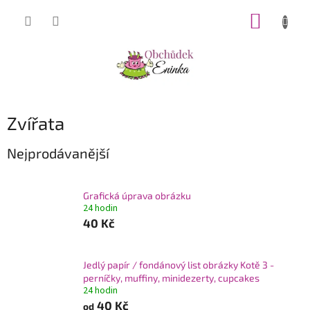
Přejít
NÁKUP
na
obsah
KOŠÍK
Zvířata
Nejprodávanější
Grafická úprava obrázku
24 hodin
40 Kč
Jedlý papír / fondánový list obrázky Kotě 3 -
perníčky, muffiny, minidezerty, cupcakes
24 hodin
40 Kč
od