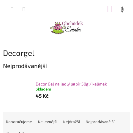
Přejít
NÁKUP
na
obsah
KOŠÍK
Decorgel
Nejprodávanější
Decor Gel na jedlý papír 50g / kelímek
Skladem
45 Kč
Ř
a
Doporučujeme
Nejlevnější
Nejdražší
Nejprodávanější
z