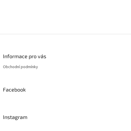
p
i
s
u
Z
á
p
a
Informace pro vás
t
Obchodní podmínky
í
Facebook
Instagram