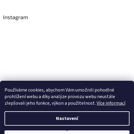
Instagram
Používáme cookies, abychom Vám umožnili pohodlné
Sledovat na Instagramu
prohlížení webu a díky analýze provozu webu neustále
zlepšovali jeho funkce, výkon a použitelnost.
Více informací
Vytvořil Shoptet
Nastavení
Copyright 2026
Obchůdek Eninka - jedlý papír prodej a tisk
.