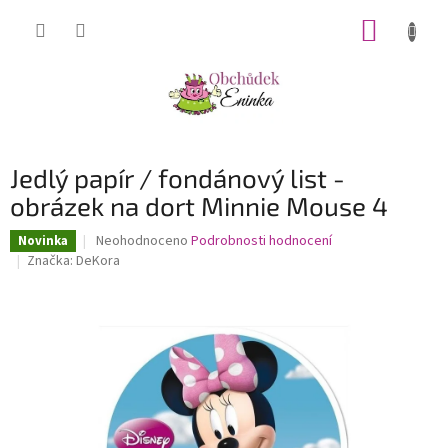
Přejít
NÁKUP
na
obsah
KOŠÍK
Jedlý papír / fondánový list -
obrázek na dort Minnie Mouse 4
Průměrné
Neohodnoceno
Podrobnosti hodnocení
Novinka
hodnocení
Značka:
DeKora
produktu
je
0,0
z
5
hvězdiček.