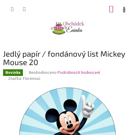
Přejít
NÁKUP
na
obsah
KOŠÍK
Jedlý papír / fondánový list Mickey
Mouse 20
Průměrné
Neohodnoceno
Podrobnosti hodnocení
Novinka
hodnocení
Značka:
Florensuc
produktu
je
0,0
z
5
hvězdiček.