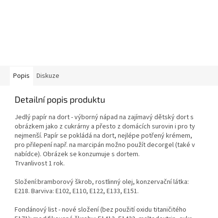
Popis
Diskuze
Detailní popis produktu
Jedlý papír na dort - výborný nápad na zajímavý dětský dort s
obrázkem jako z cukrárny a přesto z domácích surovin i pro ty
nejmenší. Papír se pokládá na dort, nejlépe potřený krémem,
pro přilepení např. na marcipán možno použít decorgel (také v
nabídce). Obrázek se konzumuje s dortem.
Trvanlivost 1 rok.
Složení:bramborový škrob, rostlinný olej, konzervační látka:
E218. Barviva: E102, E110, E122, E133, E151.
Fondánový list - nové složení (bez použití oxidu titaničitého