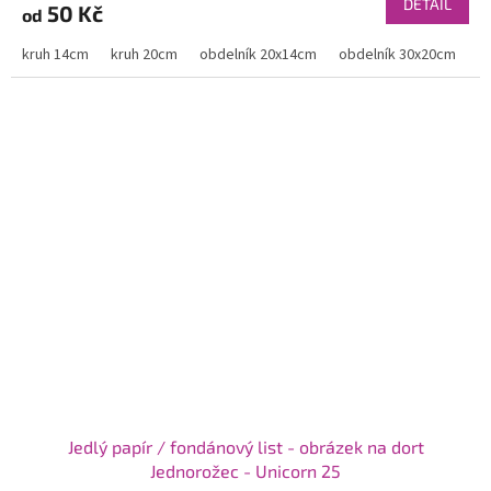
DETAIL
50 Kč
od
kruh 14cm
kruh 20cm
obdelník 20x14cm
obdelník 30x20cm
Jedlý papír / fondánový list - obrázek na dort
Jednorožec - Unicorn 25