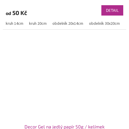
DETAIL
50 Kč
od
kruh 14cm
kruh 20cm
obdelník 20x14cm
obdelník 30x20cm
Decor Gel na jedlý papír 50g / kelímek