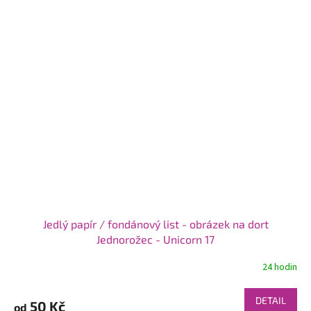
Jedlý papír / fondánový list - obrázek na dort
Jednorožec - Unicorn 17
24 hodin
DETAIL
50 Kč
od