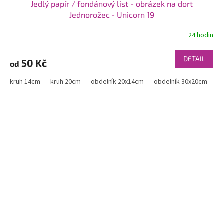
Jedlý papír / fondánový list - obrázek na dort
Jednorožec - Unicorn 19
24 hodin
DETAIL
50 Kč
od
kruh 14cm
kruh 20cm
obdelník 20x14cm
obdelník 30x20cm