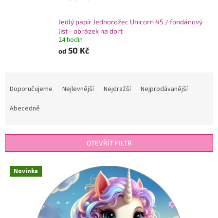
Jedlý papír Jednorožec Unicorn 45 / fondánový
list - obrázek na dort
24 hodin
50 Kč
od
Ř
a
Doporučujeme
Nejlevnější
Nejdražší
Nejprodávanější
z
e
Abecedně
n
í
p
OTEVŘÍT FILTR
r
o
V
Novinka
d
ý
u
p
k
i
t
s
ů