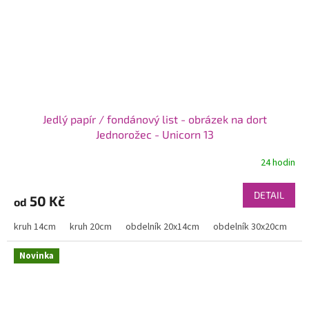
Jedlý papír / fondánový list - obrázek na dort
Jednorožec - Unicorn 13
24 hodin
DETAIL
50 Kč
od
kruh 14cm
kruh 20cm
obdelník 20x14cm
obdelník 30x20cm
Novinka