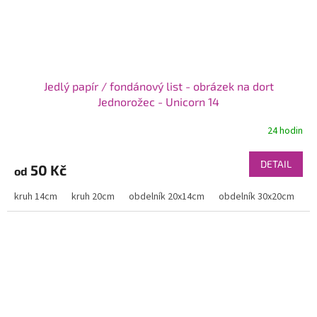
Jedlý papír / fondánový list - obrázek na dort
Jednorožec - Unicorn 14
24 hodin
DETAIL
50 Kč
od
kruh 14cm
kruh 20cm
obdelník 20x14cm
obdelník 30x20cm