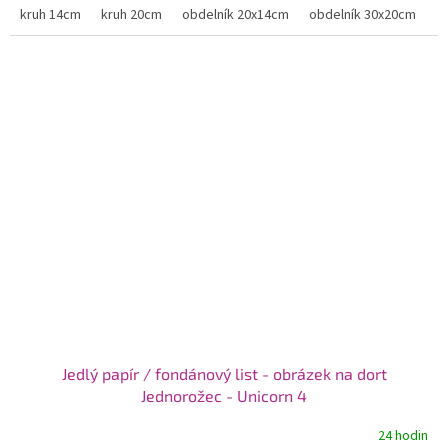
kruh 14cm
kruh 20cm
obdelník 20x14cm
obdelník 30x20cm
Jedlý papír / fondánový list - obrázek na dort
Jednorožec - Unicorn 4
24 hodin