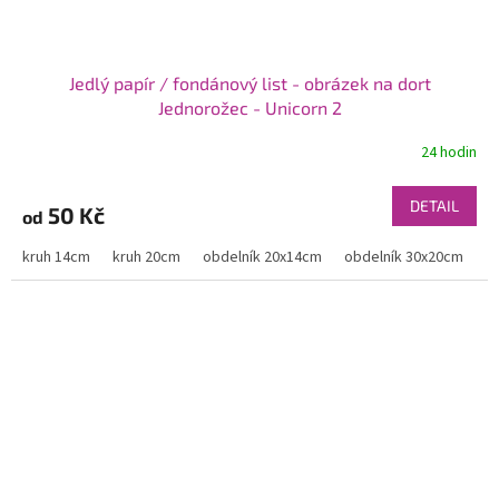
Jedlý papír / fondánový list - obrázek na dort
Jednorožec - Unicorn 2
24 hodin
DETAIL
50 Kč
od
kruh 14cm
kruh 20cm
obdelník 20x14cm
obdelník 30x20cm