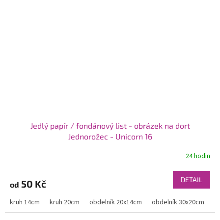
Jedlý papír / fondánový list - obrázek na dort
Jednorožec - Unicorn 16
24 hodin
DETAIL
50 Kč
od
kruh 14cm
kruh 20cm
obdelník 20x14cm
obdelník 30x20cm