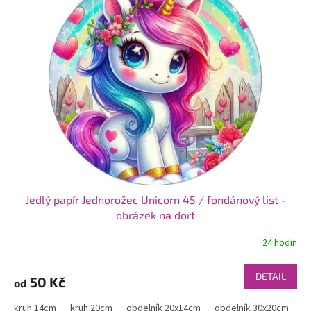
Jedlý papír Jednorožec Unicorn 45 / fondánový list -
obrázek na dort
24 hodin
DETAIL
50 Kč
od
kruh 14cm
kruh 20cm
obdelník 20x14cm
obdelník 30x20cm