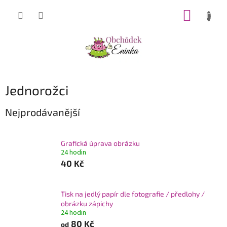
Přejít
NÁKUP
na
obsah
KOŠÍK
Jednorožci
Nejprodávanější
Grafická úprava obrázku
24 hodin
40 Kč
Tisk na jedlý papír dle fotografie / předlohy /
obrázku zápichy
24 hodin
80 Kč
od