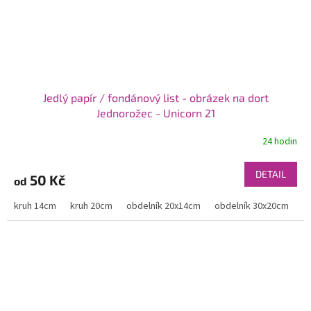
Jedlý papír / fondánový list - obrázek na dort
Jednorožec - Unicorn 21
24 hodin
DETAIL
50 Kč
od
kruh 14cm
kruh 20cm
obdelník 20x14cm
obdelník 30x20cm