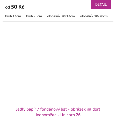
DETAIL
50 Kč
od
kruh 14cm
kruh 20cm
obdelník 20x14cm
obdelník 30x20cm
Jedlý papír / fondánový list - obrázek na dort
Jednorožec - Unicorn 26