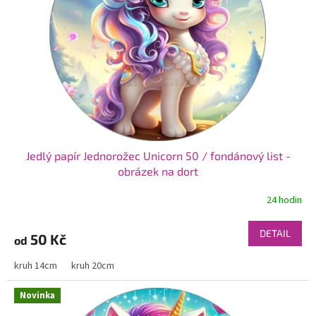
p
r
o
d
u
k
t
ů
Jedlý papír Jednorožec Unicorn 50 / fondánový list -
obrázek na dort
24 hodin
DETAIL
50 Kč
od
kruh 14cm
kruh 20cm
Novinka