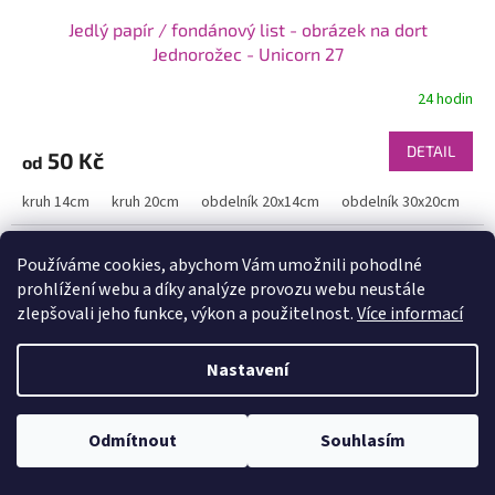
Jedlý papír / fondánový list - obrázek na dort
Jednorožec - Unicorn 27
24 hodin
DETAIL
50 Kč
od
kruh 14cm
kruh 20cm
obdelník 20x14cm
obdelník 30x20cm
Používáme cookies, abychom Vám umožnili pohodlné
prohlížení webu a díky analýze provozu webu neustále
zlepšovali jeho funkce, výkon a použitelnost.
Více informací
Nastavení
Odmítnout
Souhlasím