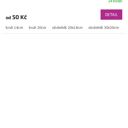
24 hodin
DETAIL
50 Kč
od
kruh 14cm
kruh 20cm
obdelník 20x14cm
obdelník 30x20cm