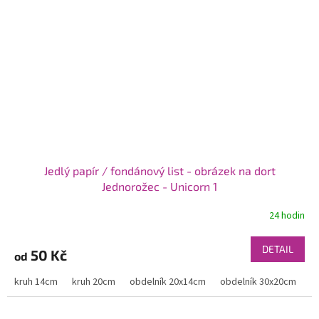
Jedlý papír / fondánový list - obrázek na dort
Jednorožec - Unicorn 1
24 hodin
DETAIL
50 Kč
od
kruh 14cm
kruh 20cm
obdelník 20x14cm
obdelník 30x20cm