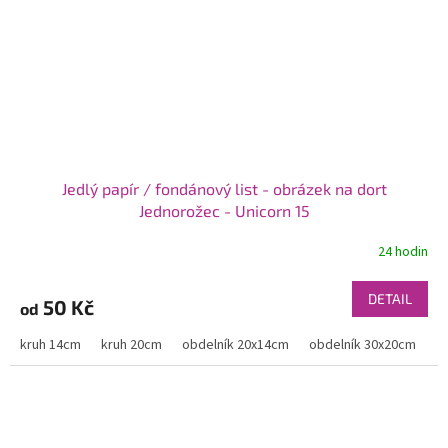
Jedlý papír / fondánový list - obrázek na dort
Jednorožec - Unicorn 15
24 hodin
DETAIL
50 Kč
od
kruh 14cm
kruh 20cm
obdelník 20x14cm
obdelník 30x20cm