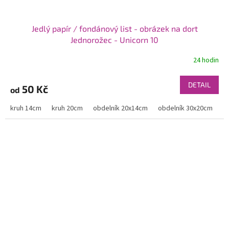
Jedlý papír / fondánový list - obrázek na dort
Jednorožec - Unicorn 10
24 hodin
DETAIL
50 Kč
od
kruh 14cm
kruh 20cm
obdelník 20x14cm
obdelník 30x20cm