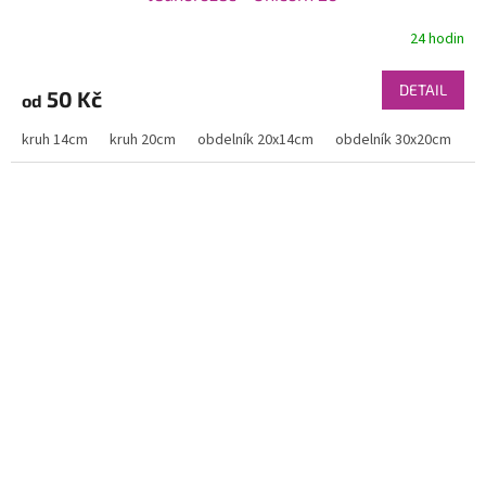
24 hodin
DETAIL
50 Kč
od
kruh 14cm
kruh 20cm
obdelník 20x14cm
obdelník 30x20cm