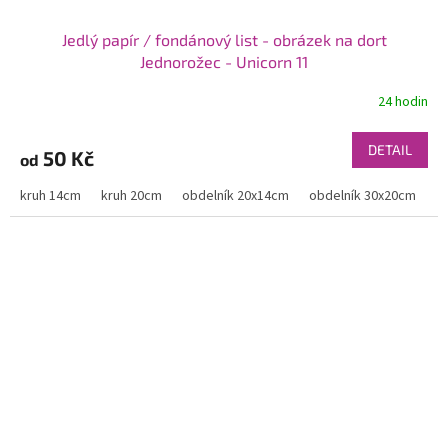
Jedlý papír / fondánový list - obrázek na dort
Jednorožec - Unicorn 11
24 hodin
DETAIL
50 Kč
od
kruh 14cm
kruh 20cm
obdelník 20x14cm
obdelník 30x20cm