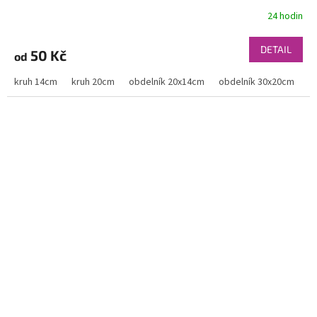
24 hodin
DETAIL
50 Kč
od
kruh 14cm
kruh 20cm
obdelník 20x14cm
obdelník 30x20cm