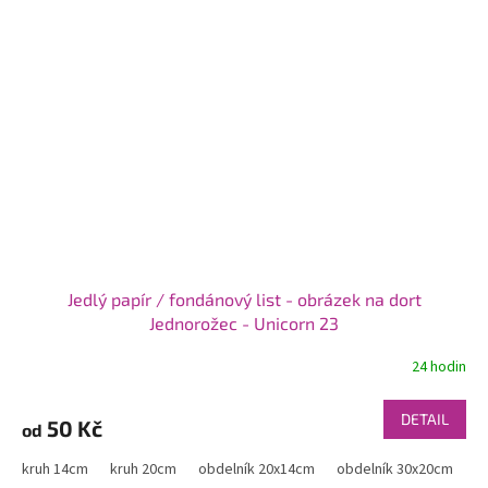
Jedlý papír / fondánový list - obrázek na dort
Jednorožec - Unicorn 23
24 hodin
DETAIL
50 Kč
od
kruh 14cm
kruh 20cm
obdelník 20x14cm
obdelník 30x20cm