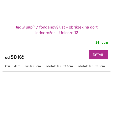
Jedlý papír / fondánový list - obrázek na dort
Jednorožec - Unicorn 12
24 hodin
DETAIL
50 Kč
od
kruh 14cm
kruh 20cm
obdelník 20x14cm
obdelník 30x20cm