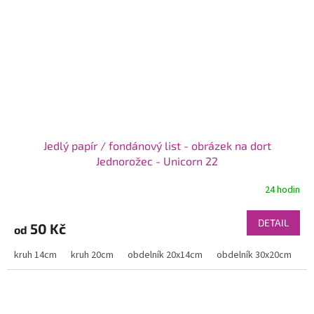
Jedlý papír / fondánový list - obrázek na dort
Jednorožec - Unicorn 22
24 hodin
DETAIL
50 Kč
od
kruh 14cm
kruh 20cm
obdelník 20x14cm
obdelník 30x20cm