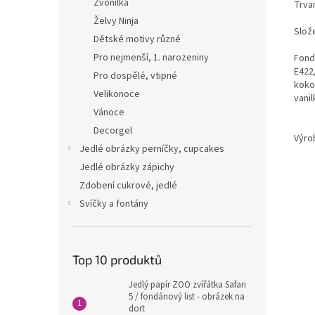
Zvonilka
Trvan
Želvy Ninja
Slože
Dětské motivy různé
Pro nejmenší, 1. narozeniny
Fondá
E422,
Pro dospělé, vtipné
kokos
Velikonoce
vanil
Vánoce
Decorgel
Výro
Jedlé obrázky perníčky, cupcakes
Jedlé obrázky zápichy
Zdobení cukrové, jedlé
Svíčky a fontány
Top 10 produktů
Jedlý papír ZOO zvířátka Safari
5 / fondánový list - obrázek na
dort