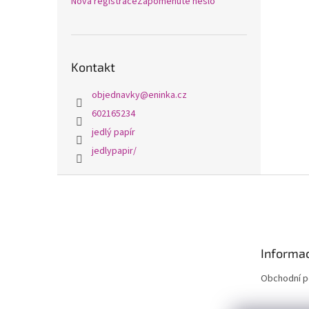
Nová registrace
Zapomenuté heslo
Kontakt
objednavky
@
eninka.cz
602165234
jedlý papír
jedlypapir/
Z
á
p
a
t
Informac
í
Obchodní 