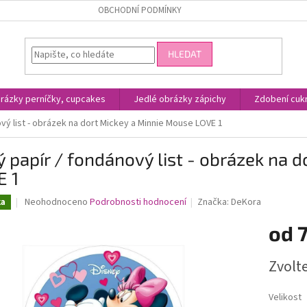
OBCHODNÍ PODMÍNKY
HLEDAT
rázky perníčky, cupcakes
Jedlé obrázky zápichy
Zdobení cukr
ový list - obrázek na dort Mickey a Minnie Mouse LOVE 1
ý papír / fondánový list - obrázek na 
E 1
Průměrné
Neohodnoceno
Podrobnosti hodnocení
Značka:
DeKora
ka
hodnocení
produktu
od
7
je
0,0
Měrná
Zvolt
z
cena:
5
hvězdiček.
Velikost