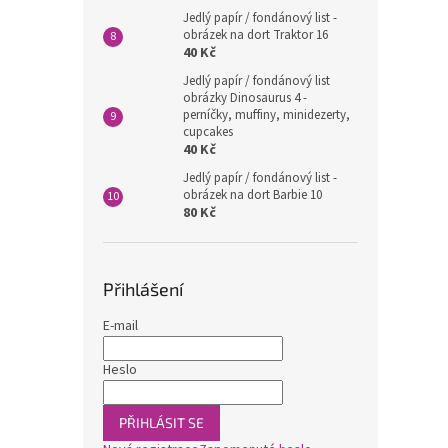
Jedlý papír / fondánový list -
obrázek na dort Traktor 16
40 Kč
Jedlý papír / fondánový list
obrázky Dinosaurus 4 -
perníčky, muffiny, minidezerty,
cupcakes
40 Kč
Jedlý papír / fondánový list -
obrázek na dort Barbie 10
80 Kč
Přihlášení
E-mail
Heslo
PŘIHLÁSIT SE