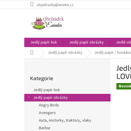
Přejít
objednavky@eninka.cz
na
obsah
Jedlý papír tisk
Jedlý papír obrázky
Jedlé ob
Domů
Jedlý papír obrázky
Jedlý papír / fondán
P
Jedl
o
Přeskočit
s
LOV
Kategorie
kategorie
t
Novin
r
Jedlý papír tisk
a
Jedlý papír obrázky
n
Angry Birds
n
í
Avengers
p
Auta, motorky, traktory, vlaky
a
Barbie