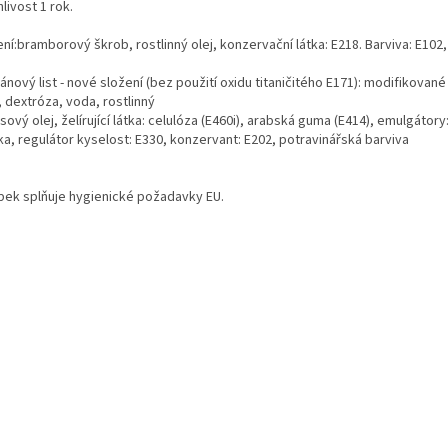
livost 1 rok.
ní:bramborový škrob, rostlinný olej, konzervační látka: E218. Barviva: E102,
nový list - nové složení (bez použití oxidu titaničitého E171): modifikované
 dextróza, voda, rostlinný
ový olej, želírující látka: celulóza (E460i), arabská guma (E414), emulgátor
ka, regulátor kyselost: E330, konzervant: E202, potravinářská barviva
bek splňuje hygienické požadavky EU.