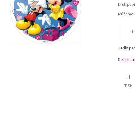
Druh papí
Můžeme d
Jedlý pap
Detailní 
TISK