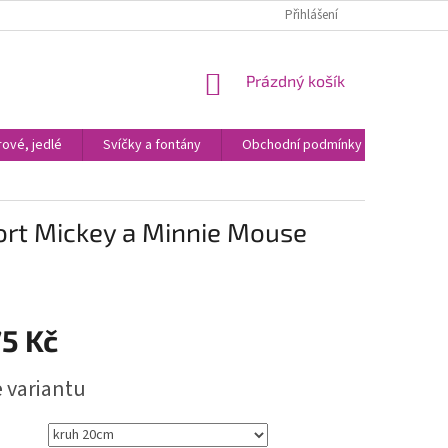
Přihlášení
NÁKUPNÍ
Prázdný košík
KOŠÍK
ové, jedlé
Svíčky a fontány
Obchodní podmínky
Kontak
dort Mickey a Minnie Mouse
5 Kč
e variantu