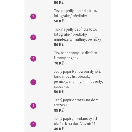
50 Kč
Tisk na jedlý papír dle foto/
fotografie / předlohy
50 Kč
Tisk na jedlý papír dle foto/
fotografie / předlohy
minidezerty,muffiny, perníčky
50 Kč
Tisk fondánový list dle foto
filmový negativ
70 Kč
Jedlý papír Halloween dýně 7/
fondánový list obrázky
perníčky, muffiny, minidezerty,
cupcakes
50 Kč
Jedlý papír obrázek na dort
Frozen 15
85 Kč
Jedlý papír / fondánový list -
obrázek na dort Vesmír 11
40 Kč