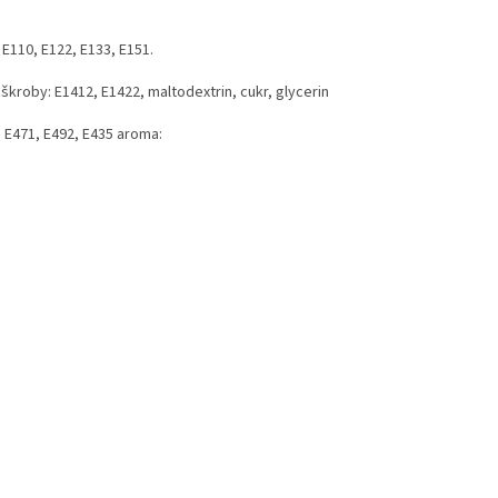
 E110, E122, E133, E151.
 škroby: E1412, E1422, maltodextrin, cukr, glycerin
y: E471, E492, E435 aroma: