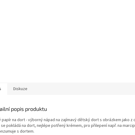
s
Diskuze
ailní popis produktu
ý papír na dort - výborný nápad na zajímavý dětský dort s obrázkem jako z c
r se pokládá na dort, nejlépe potřený krémem, pro přilepení např. na marc
onzumuje s dortem.