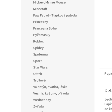
Mickey, Minnie Mouse
Minecraft
Paw Patrol - Tlapková patrola
Princezny
Princezna Sofie
Pyžamasky
Roblox
Spidey
Spiderman
Sport
Star Wars
Popi
Stitch
Trollové
Valentýn, svatba, láska
Det
Vesmír, květiny, příroda
Jedl
Wednesday
Papí
Zvířata
se k