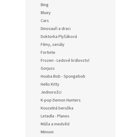
n
Bing
e
Bluey
l
Cars
Dinosauři a draci
Doktorka Plyšáková
Filmy, seriály
Fortnite
Frozen - Ledové království
Gorjuss
Houba Bob - Spongebob
Hello Kitty
Jednorožci
K-pop Demon Hunters
Kouzelná beruška
Letadla - Planes
Máša a medvěd
Mimoni