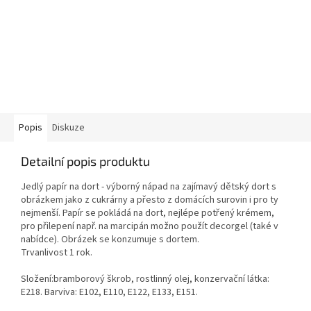
Popis
Diskuze
Detailní popis produktu
Jedlý papír na dort - výborný nápad na zajímavý dětský dort s
obrázkem jako z cukrárny a přesto z domácích surovin i pro ty
nejmenší. Papír se pokládá na dort, nejlépe potřený krémem,
pro přilepení např. na marcipán možno použít decorgel (také v
nabídce). Obrázek se konzumuje s dortem.
Trvanlivost 1 rok.
Složení:bramborový škrob, rostlinný olej, konzervační látka:
E218. Barviva: E102, E110, E122, E133, E151.