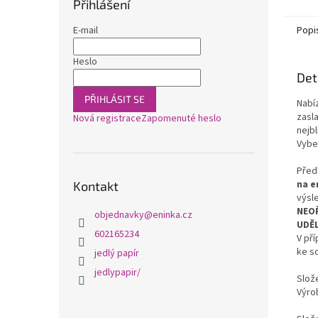
Přihlášení
E-mail
Popi
Heslo
Det
PŘIHLÁSIT SE
Nabí
zasla
Nová registrace
Zapomenuté heslo
nejbl
Vybe
Před
na e
Kontakt
výsl
NEOŘ
objednavky
@
eninka.cz
UDĚL
602165234
V př
ke sc
jedlý papír
jedlypapir/
Slože
Výro