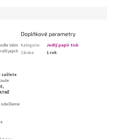
Doplňkové parametry
podle Vámi
Kategorie
:
Jedlý papír tisk
fií jejich
Záruka
:
1 rok
y
zašlete
í bude
E,
PATNĚ
a odešleme
va