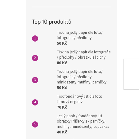
n
e
l
Top 10 produktů
Tisk na jedlý papír dle foto/
fotografie / předlohy
50 Kč
Tisk na jedlý papír dle fotografie
/ předlohy / obrázku zápichy
80 Kč
Tisk na jedlý papír dle foto/
fotografie / předlohy
minidezerty,muffiny, perníčky
50 Kč
Tisk fondánový list dle foto
filmový negativ
70 Kč
Jedlý papír / fondánový list
obrázky Příšerky 1 - perníčky,
muffiny, minidezerty, cupcakes
40 Kč