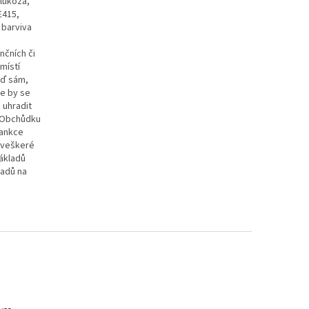
glukóza,
E415,
 barviva
nčních či
místí
uď sám,
že by se
 uhradit
í Obchůdku
sankce
i veškeré
ákladů
ladů na