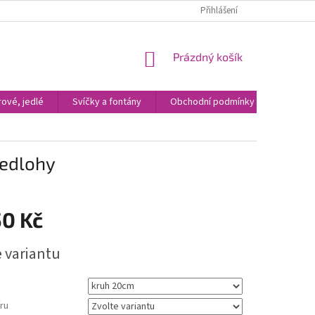
Přihlášení
NÁKUPNÍ
Prázdný košík
KOŠÍK
ové, jedlé
Svíčky a fontány
Obchodní podmínky
Kontak
ředlohy
50 Kč
e variantu
ru