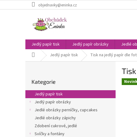
Přejít
objednavky@eninka.cz
na
obsah
Jedlý papír tisk
Jedlý papír obrázky
Jedlé ob
Domů
Jedlý papír tisk
Tisk na jedlý papír dle fo
P
Tisk
o
Přeskočit
s
Kategorie
kategorie
Novin
t
r
Jedlý papír tisk
a
Jedlý papír obrázky
n
Jedlé obrázky perníčky, cupcakes
n
í
Jedlé obrázky zápichy
p
Zdobení cukrové, jedlé
a
Svíčky a fontány