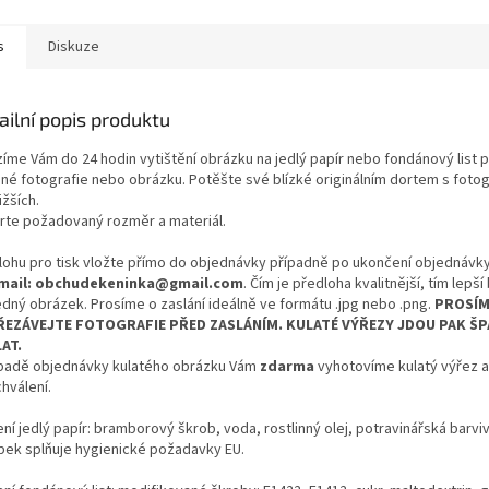
s
Diskuze
ailní popis produktu
zíme Vám do 24 hodin vytištění obrázku na jedlý papír nebo fondánový list 
né fotografie nebo obrázku. Potěšte své blízké originálním dortem s fotogra
ižších.
rte požadovaný rozměr a materiál.
lohu pro tisk vložte přímo do objednávky případně po ukončení objednávk
mail: obchudekeninka@gmail.com
. Čím je předloha kvalitnější, tím lepš
edný obrázek. Prosíme o zaslání ideálně ve formátu .jpg nebo .png.
PROSÍM
EZÁVEJTE FOTOGRAFIE PŘED ZASLÁNÍM. KULATÉ VÝŘEZY JDOU PAK Š
AT.
ípadě objednávky kulatého obrázku Vám
zdarma
vyhotovíme kulatý výřez 
hválení.
ní jedlý papír: bramborový škrob, voda, rostlinný olej, potravinářská barvi
bek splňuje hygienické požadavky EU.