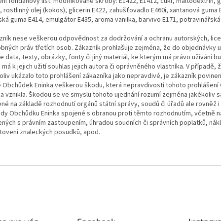
ní fondánový list:
modifikované škroby: E1422, E1412, cukr, maltodextrin, 
 rostlinný olej (kokos), glicerin E422, zahušťovadlo E460i, xantanová guma 
ská guma E414, emulgátor E435, aroma vanilka, barvivo E171, potravinářská
zník nese veškerou odpovědnost za dodržování a ochranu autorských, lice
bných práv třetích osob. Zákazník prohlašuje zejména, že do objednávky u
 data, texty, obrázky, fonty či jiný materiál, ke kterým má právo užívání b
má k jejich užití souhlas jejich autora či oprávněného vlastníka. V případě, 
oliv ukázalo toto prohlášení zákazníka jako nepravdivé, je zákazník povinen
ě Obchůdek Eninka veškerou škodu, která nepravdivostí tohoto prohlášen
ka vznikla. Škodou se ve smyslu tohoto ujednání rozumí zejména jakékoliv 
ené na základě rozhodnutí orgánů státní správy, soudů či úřadů ale rovněž 
ady Obchůdku Eninka spojené s obranou proti těmto rozhodnutím, včetně n
ených s právním zastoupením, úhradou soudních či správních poplatků, nák
tovení znaleckých posudků, apod.