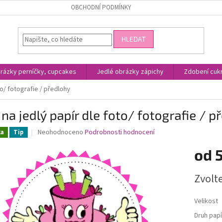
OBCHODNÍ PODMÍNKY
HLEDAT
rázky perníčky, cupcakes
Jedlé obrázky zápichy
Zdobení cukr
to/ fotografie / předlohy
 na jedlý papír dle foto/ fotografie / p
Průměrné
Neohodnoceno
Podrobnosti hodnocení
ka
Tip
hodnocení
produktu
od
je
0,0
Měrná
Zvolt
z
cena:
5
hvězdiček.
Velikost
Druh papí