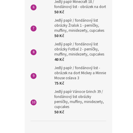
Jedlý papír Minecraft 18 /
fondánový list - obrázek na dort
50 Kč
Jedlý papír / fondánový list
obrázky Žralok 1 - perníčky,
muffiny, minidezerty, cupcakes
50 Kč
Jedlý papír / fondánový list
obrázky Fotbal 2 - perníčky,
muffiny, minidezerty, cupcakes
40 Kč
Jedlý papír / fondánový list -
obrázek na dort Mickey a Minnie
Mouse oslava 3
75 Kč
Jedlý papír Vánoce Grinch 39 /
fondánový list obrázky
perníčky, muffiny, minidezerty,
cupcakes
50 Kč