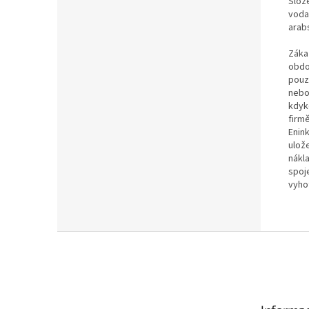
Slože
voda,
arab
Záka
obdo
pouze
nebo 
kdyk
firm
Enin
ulož
nákl
spoj
vyho
Z
á
p
a
t