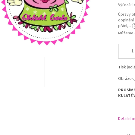
Výřezání
Úpravy ob
doplnění 
přání,...
Můžeme d
Tisk jedl
Obrázek j
PROSÍME
KULATÉ 
Detailní 