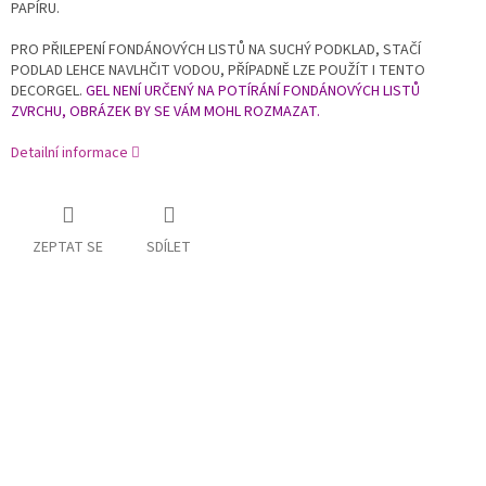
PAPÍRU.
PRO PŘILEPENÍ FONDÁNOVÝCH LISTŮ NA SUCHÝ PODKLAD, STAČÍ
PODLAD LEHCE NAVLHČIT VODOU, PŘÍPADNĚ LZE POUŽÍT I TENTO
DECORGEL.
GEL NENÍ URČENÝ NA POTÍRÁNÍ FONDÁNOVÝCH LISTŮ
ZVRCHU, OBRÁZEK BY SE VÁM MOHL ROZMAZAT.
Detailní informace
ZEPTAT SE
SDÍLET