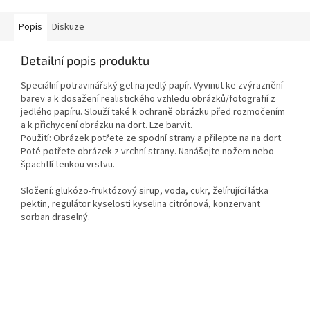
Popis
Diskuze
Detailní popis produktu
Speciální potravinářský gel na jedlý papír. Vyvinut ke zvýraznění
barev a k dosažení realistického vzhledu obrázků/fotografií z
jedlého papíru. Slouží také k ochraně obrázku před rozmočením
a k přichycení obrázku na dort. Lze barvit.
Použití: Obrázek potřete ze spodní strany a přilepte na na dort.
Poté potřete obrázek z vrchní strany. Nanášejte nožem nebo
špachtlí tenkou vrstvu.
Složení: glukózo-fruktózový sirup, voda, cukr, želírující látka
pektin, regulátor kyselosti kyselina citrónová, konzervant
sorban draselný.
Z
á
p