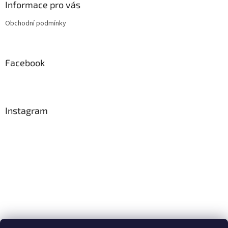
a
Informace pro vás
t
Obchodní podmínky
í
Facebook
Instagram