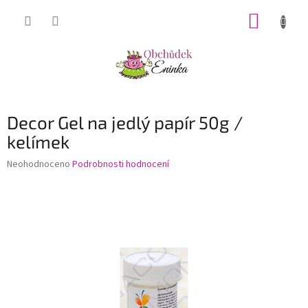
Přejít
NÁKUP
na
obsah
KOŠÍK
Decor Gel na jedlý papír 50g /
kelímek
Průměrné
Neohodnoceno
Podrobnosti hodnocení
hodnocení
produktu
je
0,0
z
5
hvězdiček.