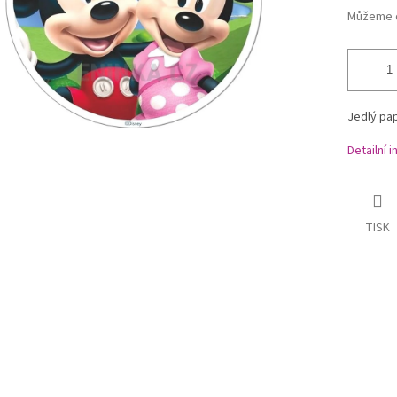
Můžeme d
Jedlý pap
Detailní 
TISK