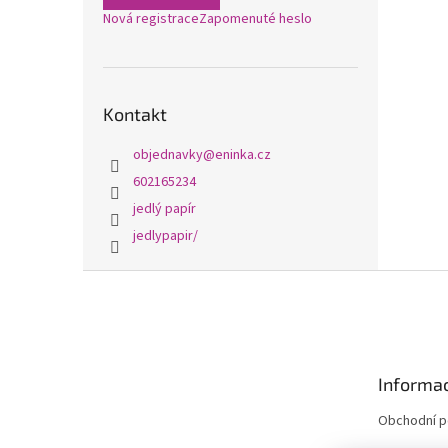
Nová registrace
Zapomenuté heslo
Kontakt
objednavky
@
eninka.cz
602165234
jedlý papír
jedlypapir/
Z
á
p
a
t
Informac
í
Obchodní 