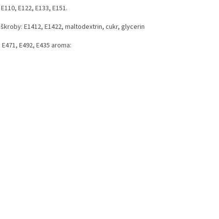
 E110, E122, E133, E151.
 škroby: E1412, E1422, maltodextrin, cukr, glycerin
y: E471, E492, E435 aroma: