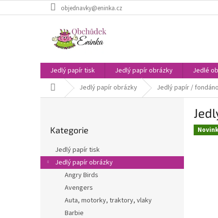
Přejít
objednavky@eninka.cz
na
obsah
Jedlý papír tisk
Jedlý papír obrázky
Jedlé ob
Domů
Jedlý papír obrázky
Jedlý papír / fondáno
P
Jedl
o
Přeskočit
s
Kategorie
kategorie
Novin
t
r
Jedlý papír tisk
a
Jedlý papír obrázky
n
Angry Birds
n
í
Avengers
p
Auta, motorky, traktory, vlaky
a
Barbie