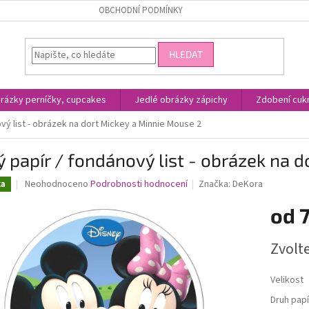
OBCHODNÍ PODMÍNKY
HLEDAT
rázky perníčky, cupcakes
Jedlé obrázky zápichy
Zdobení cukr
vý list - obrázek na dort Mickey a Minnie Mouse 2
ý papír / fondánový list - obrázek na 
Průměrné
Neohodnoceno
Podrobnosti hodnocení
Značka:
DeKora
ka
hodnocení
produktu
od
7
je
0,0
Měrná
Zvolt
z
cena:
5
hvězdiček.
Velikost
Druh papí