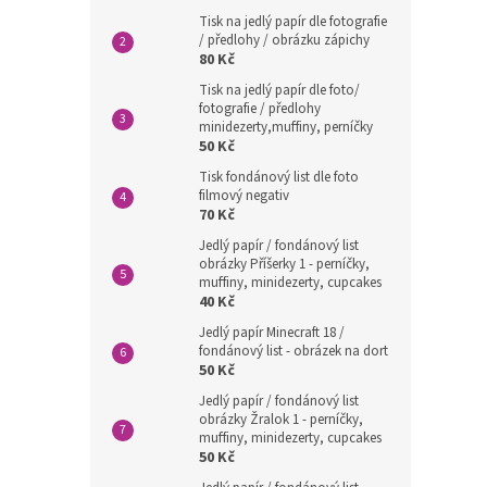
Tisk na jedlý papír dle fotografie
/ předlohy / obrázku zápichy
80 Kč
Tisk na jedlý papír dle foto/
fotografie / předlohy
minidezerty,muffiny, perníčky
50 Kč
Tisk fondánový list dle foto
filmový negativ
70 Kč
Jedlý papír / fondánový list
obrázky Příšerky 1 - perníčky,
muffiny, minidezerty, cupcakes
40 Kč
Jedlý papír Minecraft 18 /
fondánový list - obrázek na dort
50 Kč
Jedlý papír / fondánový list
obrázky Žralok 1 - perníčky,
muffiny, minidezerty, cupcakes
50 Kč