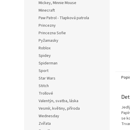
Mickey, Minnie Mouse
Minecraft
Paw Patrol - Tlapková patrola
Princezny
Princezna Sofie
Pyžamasky
Roblox
Spidey
Spiderman
Sport
Popi
Star Wars
Stitch
Trollové
Det
Valentýn, svatba, láska
Jedl
Vesmír, květiny, příroda
Papí
Wednesday
se k
Zvířata
Trvan