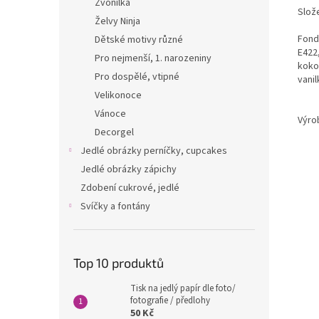
Zvonilka
Slože
Želvy Ninja
Fondá
Dětské motivy různé
E422,
Pro nejmenší, 1. narozeniny
kokos
Pro dospělé, vtipné
vanil
Velikonoce
Vánoce
Výro
Decorgel
Jedlé obrázky perníčky, cupcakes
Jedlé obrázky zápichy
Zdobení cukrové, jedlé
Svíčky a fontány
Top 10 produktů
Tisk na jedlý papír dle foto/
fotografie / předlohy
50 Kč