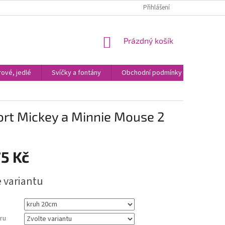
Přihlášení
NÁKUPNÍ
Prázdný košík
KOŠÍK
ové, jedlé
Svíčky a fontány
Obchodní podmínky
Kontak
dort Mickey a Minnie Mouse 2
5 Kč
e variantu
ru