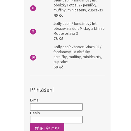
Jedlý papír / fondánový list
obrázky Fotbal 2 - perníčky,
muffiny, minidezerty, cupcakes
40 Kč
Jedlý papír / fondánový list -
obrázek na dort Mickey a Minnie
Mouse oslava 3
75 Kč
Jedlý papír Vánoce Grinch 39 /
fondánový list obrázky
perníčky, muffiny, minidezerty,
cupcakes
50 Kč
Přihlášení
E-mail
Heslo
PŘIHLÁSIT SE