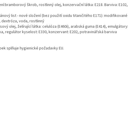
ní:bramborový škrob, rostlinný olej, konzervační látka: E218. Barviva: E102,
nový list - nové složení (bez použití oxidu titaničitého E171): modifikované
 dextróza, voda, rostlinný
ový olej, želírující látka: celulóza (E460i), arabská guma (E414), emulgátor
ka, regulátor kyselost: E330, konzervant: E202, potravinářská barviva
bek splňuje hygienické požadavky EU.