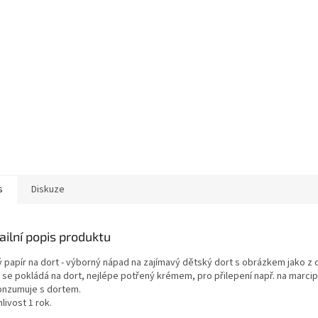
s
Diskuze
ailní popis produktu
ý papír na dort - výborný nápad na zajímavý dětský dort s obrázkem jako z c
r se pokládá na dort, nejlépe potřený krémem, pro přilepení např. na marc
onzumuje s dortem.
livost 1 rok.