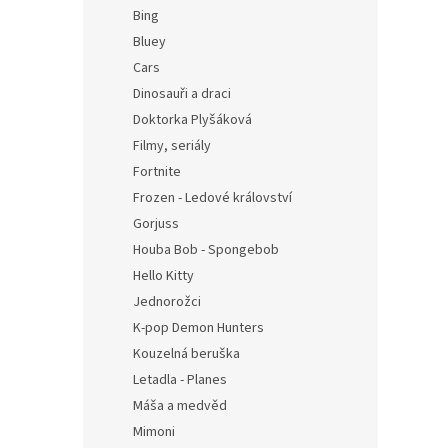
n
Bing
e
Bluey
l
Cars
Dinosauři a draci
Doktorka Plyšáková
Filmy, seriály
Fortnite
Frozen - Ledové království
Gorjuss
Houba Bob - Spongebob
Hello Kitty
Jednorožci
K-pop Demon Hunters
Kouzelná beruška
Letadla - Planes
Máša a medvěd
Mimoni