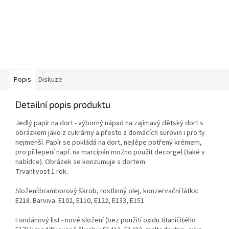
Popis
Diskuze
Detailní popis produktu
Jedlý papír na dort - výborný nápad na zajímavý dětský dort s
obrázkem jako z cukrárny a přesto z domácích surovin i pro ty
nejmenší. Papír se pokládá na dort, nejlépe potřený krémem,
pro přilepení např. na marcipán možno použít decorgel (také v
nabídce). Obrázek se konzumuje s dortem.
Trvanlivost 1 rok.
Složení:bramborový škrob, rostlinný olej, konzervační látka:
E218. Barviva: E102, E110, E122, E133, E151.
Fondánový list - nové složení (bez použití oxidu titaničitého