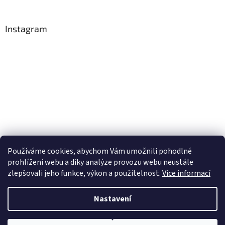
Instagram
Používáme cookies, abychom Vám umožnili pohodlné
Sledovat na Instagramu
prohlížení webu a díky analýze provozu webu neustále
zlepšovali jeho funkce, výkon a použitelnost.
Více informací
Vytvořil Shoptet
Nastavení
Copyright 2026
Obchůdek Eninka - jedlý papír prodej a tisk
.