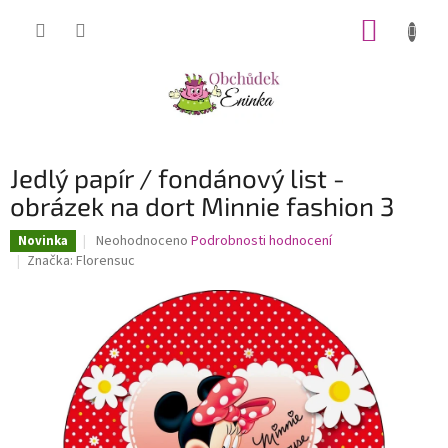
Přejít
NÁKUP
na
obsah
KOŠÍK
Jedlý papír / fondánový list -
obrázek na dort Minnie fashion 3
Průměrné
Neohodnoceno
Podrobnosti hodnocení
Novinka
hodnocení
Značka:
Florensuc
produktu
je
0,0
z
5
hvězdiček.