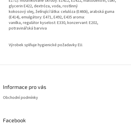
E171): modifikované škroby: E1412, E1422, maltodextrin, cukr,
glycerin E422, dextróza, voda, rostlinný
kokosový olej, želírující látka: celulóza (E460i), arabská guma
(E414), emulgátory: E471, E492, E435 aroma:
vanilka, regulátor kyselost: E330, konzervant: E202,
potravinářská barviva
Výrobek splňuje hygienické požadavky EU.
Z
á
p
a
Informace pro vás
t
Obchodní podmínky
í
Facebook