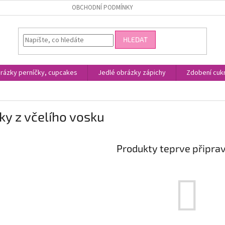
OBCHODNÍ PODMÍNKY
HLEDAT
rázky perníčky, cupcakes
Jedlé obrázky zápichy
Zdobení cukr
ky z včelího vosku
Produkty teprve připra