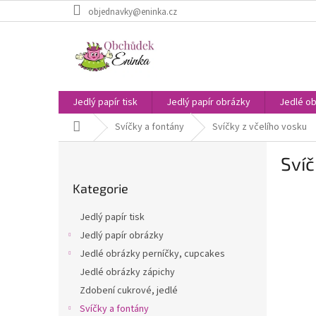
Přejít
objednavky@eninka.cz
na
obsah
Jedlý papír tisk
Jedlý papír obrázky
Jedlé ob
Domů
Svíčky a fontány
Svíčky z včelího vosku
P
Svíč
o
Přeskočit
s
Kategorie
kategorie
t
r
Jedlý papír tisk
a
Jedlý papír obrázky
n
Jedlé obrázky perníčky, cupcakes
n
í
Jedlé obrázky zápichy
p
Zdobení cukrové, jedlé
a
Svíčky a fontány