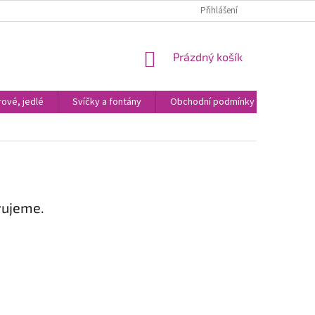
Přihlášení
NÁKUPNÍ
Prázdný košík
KOŠÍK
ové, jedlé
Svíčky a fontány
Obchodní podmínky
Kontak
vujeme.