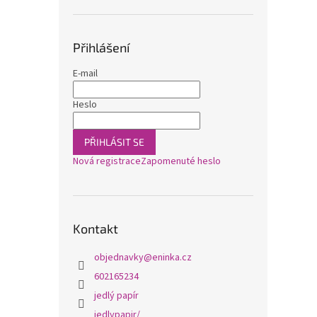
Přihlášení
E-mail
Heslo
PŘIHLÁSIT SE
Nová registrace
Zapomenuté heslo
Kontakt
objednavky
@
eninka.cz
602165234
jedlý papír
jedlypapir/