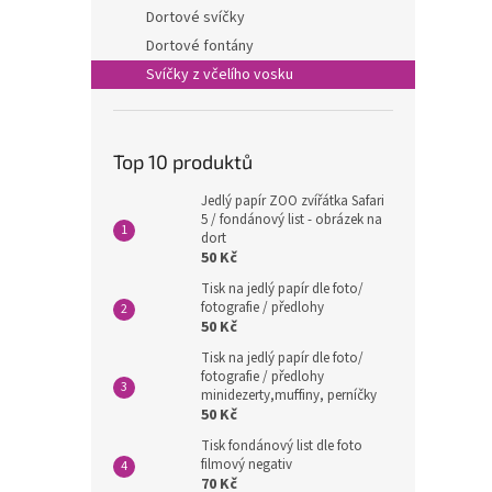
n
Dortové svíčky
e
Dortové fontány
l
Svíčky z včelího vosku
Top 10 produktů
Jedlý papír ZOO zvířátka Safari
5 / fondánový list - obrázek na
dort
50 Kč
Tisk na jedlý papír dle foto/
fotografie / předlohy
50 Kč
Tisk na jedlý papír dle foto/
fotografie / předlohy
minidezerty,muffiny, perníčky
50 Kč
Tisk fondánový list dle foto
filmový negativ
70 Kč