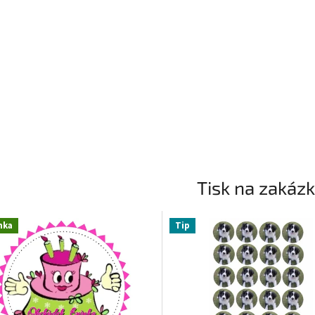
Tisk na zakáz
nka
Tip