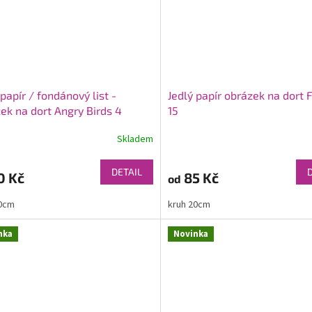
 papír / fondánový list -
Jedlý papír obrázek na dort 
ek na dort Angry Birds 4
15
Skladem
DETAIL
0 Kč
85 Kč
od
20cm
kruh 20cm
nka
Novinka