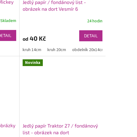
 Mickey
Jedlý papír / fondánový list -
obrázek na dort Vesmír 6
Skladem
24 hodin
DETAIL
DETAIL
40 Kč
od
kruh 14cm
kruh 20cm
obdelník 20x14cm
obdelník 30x
Novinka
 obrázky
Jedlý papír Traktor 27 / fondánový
list - obrázek na dort