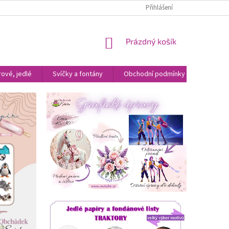
Přihlášení
NÁKUPNÍ
Prázdný košík
KOŠÍK
ové, jedlé
Svíčky a fontány
Obchodní podmínky
Kontak