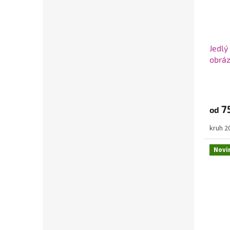
Jedlý
obráz
7
od
kruh 
Novi