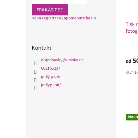
PŘIHLÁSIT SE
Nová registrace
Zapomenuté heslo
Tisk 
fotog
Kontakt
5
objednavky
@
eninka.cz
od
602165234
kruh 
jedlý papír
jedlypapir/
Novi