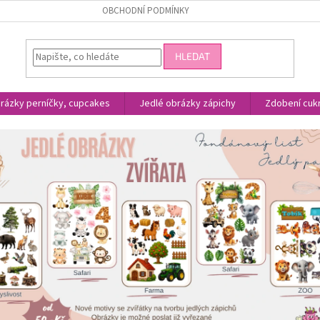
OBCHODNÍ PODMÍNKY
HLEDAT
rázky perníčky, cupcakes
Jedlé obrázky zápichy
Zdobení cukr