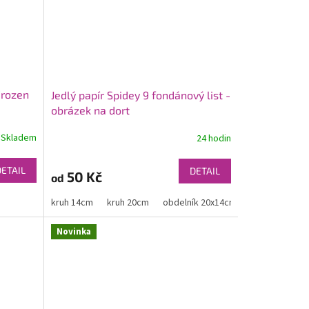
Frozen
Jedlý papír Spidey 9 fondánový list -
obrázek na dort
Skladem
24 hodin
DETAIL
DETAIL
50 Kč
od
kruh 14cm
kruh 20cm
obdelník 20x14cm
obdelník 30x
Novinka