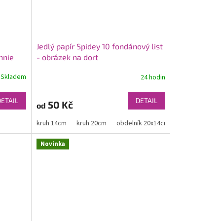
Jedlý papír Spidey 10 fondánový list
nnie
- obrázek na dort
Skladem
24 hodin
DETAIL
DETAIL
50 Kč
od
kruh 14cm
kruh 20cm
obdelník 20x14cm
obdelník 30x
Novinka