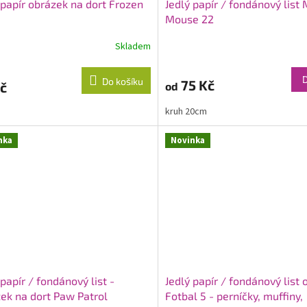
 papír obrázek na dort Frozen
Jedlý papír / fondánový list
Mouse 22
Skladem
Do košíku
75 Kč
č
od
kruh 20cm
nka
Novinka
 papír / fondánový list -
Jedlý papír / fondánový list
ek na dort Paw Patrol
Fotbal 5 - perníčky, muffiny,