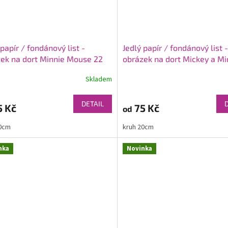
 papír / fondánový list -
Jedlý papír / fondánový list -
ek na dort Minnie Mouse 22
obrázek na dort Mickey a Mi
Mouse oslava 2
Skladem
DETAIL
5 Kč
75 Kč
od
20cm
kruh 20cm
nka
Novinka