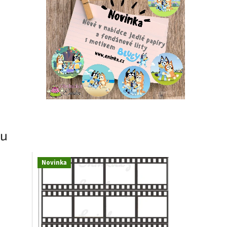
ku
Novinka