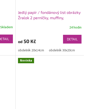
Jedlý papír / fondánový list obrázky
Žralok 2 perníčky, muffiny,
minidezerty, cupcakes
Skladem
24 hodin
DETAIL
DETAIL
50 Kč
od
obdelník 20x14cm
obdelník 30x20cm
Novinka