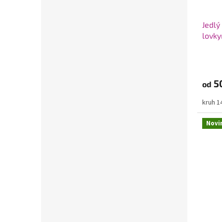
Jedlý
lovky
obráz
5
od
kruh 
Novi