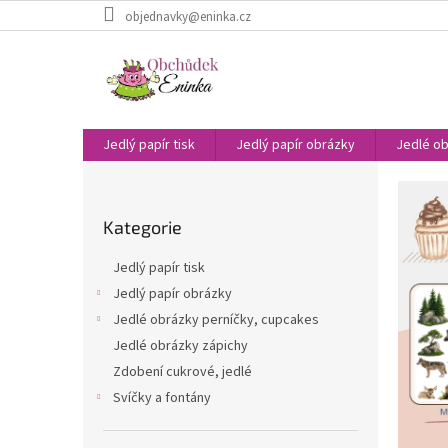
Přejít
objednavky@eninka.cz
na
obsah
Jedlý papír tisk
Jedlý papír obrázky
Jedlé ob
P
o
Přeskočit
s
Kategorie
kategorie
t
r
Jedlý papír tisk
a
Jedlý papír obrázky
n
Jedlé obrázky perníčky, cupcakes
n
í
Jedlé obrázky zápichy
p
Zdobení cukrové, jedlé
a
Svíčky a fontány
n
e