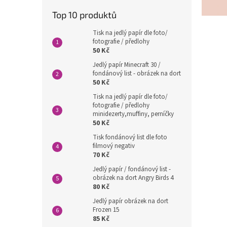
l
Top 10 produktů
Tisk na jedlý papír dle foto/
fotografie / předlohy
50 Kč
Jedlý papír Minecraft 30 /
fondánový list - obrázek na dort
50 Kč
Tisk na jedlý papír dle foto/
fotografie / předlohy
minidezerty,muffiny, perníčky
50 Kč
Tisk fondánový list dle foto
filmový negativ
70 Kč
Jedlý papír / fondánový list -
obrázek na dort Angry Birds 4
80 Kč
Jedlý papír obrázek na dort
Frozen 15
85 Kč