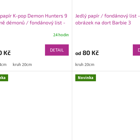
 papír K-pop Demon Hunters 9
Jedlý papír / fondánový list -
ně démonů / fondánový list -
obrázek na dort Barbie 3
ek na dort
24 hodin
DETAIL
0 Kč
80 Kč
od
14cm
kruh 20cm
kruh 20cm
nka
Novinka