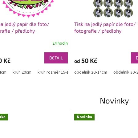
na jedlý papír dle foto/
Tisk na jedlý papír dle foto/
rafie / předlohy
fotografie / předlohy
minidezerty,muffiny, perníčk
24 hodin
DETAIL
0 Kč
50 Kč
od
14cm
kruh 20cm
kruh rozměr 15-19cm
obdelník 20x14cm
kruh rozměr do 14cm
obdelník 30
obdel
Novinky
nka
Novinka