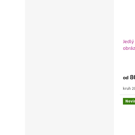
Jedlý
obráz
8
od
kruh 
Novi