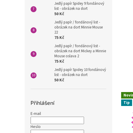
Jedlý papír Spidey 9 fondánový
list - obrázek na dort
50 Kč
Jedlý papír / fondánový list -
obrázek na dort Minnie Mouse
22
75 Kč
Jedlý papír / fondánový list -
obrázek na dort Mickey a Minnie
Mouse oslava 2
75 Kč
Jedlý papír Spidey 10 fondánový
list - obrázek na dort
50 Kč
Novi
Přihlášení
Tip
E-mail
Heslo