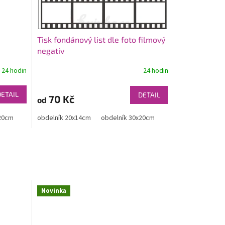
Tisk fondánový list dle foto filmový
negativ
y
24 hodin
24 hodin
DETAIL
DETAIL
70 Kč
od
x20cm
ník A4 30x20cm
obdelník 20x14cm
obdelník A5 20x14cm
obdelník 30x20cm
Novinka