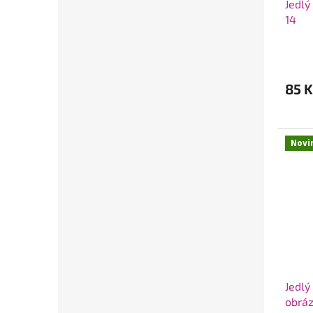
Jedlý
14
85 K
Novi
Jedlý
obráz