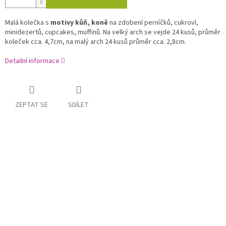
Malá kolečka s
motivy kůň, koně
na zdobení perníčků, cukroví,
minidezertů, cupcakes, muffinů. Na velký arch se vejde 24 kusů, průměr
koleček cca. 4,7cm, na malý arch 24 kusů průměr cca. 2,8cm.
Detailní informace
ZEPTAT SE
SDÍLET