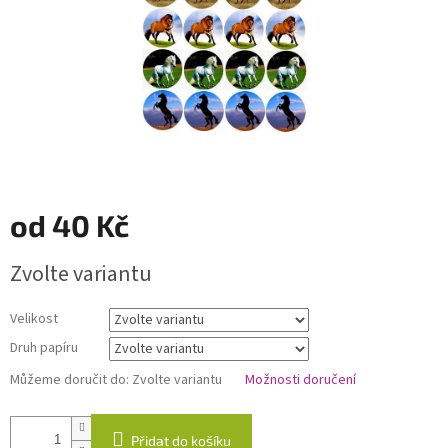
od
40 Kč
Měrná
Zvolte variantu
cena:
Velikost
Druh papíru
Můžeme doručit do:
Zvolte variantu
Možnosti doručení
Přidat do košíku