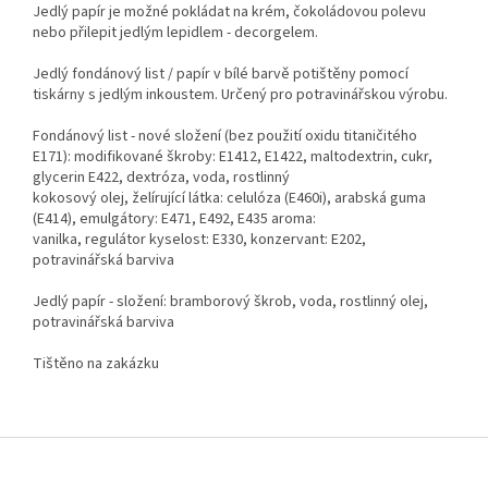
Jedlý papír je možné pokládat na krém, čokoládovou polevu
nebo přilepit jedlým lepidlem - decorgelem.
Jedlý fondánový list / papír v bílé barvě potištěny pomocí
tiskárny s jedlým inkoustem. Určený pro potravinářskou výrobu.
Fondánový list - nové složení (bez použití oxidu titaničitého
E171): modifikované škroby: E1412, E1422, maltodextrin, cukr,
glycerin E422, dextróza, voda, rostlinný
kokosový olej, želírující látka: celulóza (E460i), arabská guma
(E414), emulgátory: E471, E492, E435 aroma:
vanilka, regulátor kyselost: E330, konzervant: E202,
potravinářská barviva
Jedlý papír - složení: bramborový škrob, voda, rostlinný olej,
potravinářská barviva
Tištěno na zakázku
Z
á