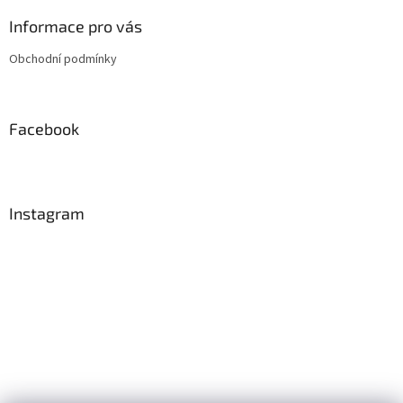
p
a
Informace pro vás
t
Obchodní podmínky
í
Facebook
Instagram