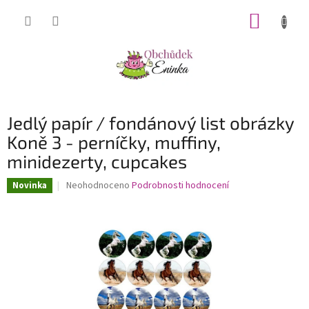
Přejít
NÁKUP
na
obsah
KOŠÍK
Jedlý papír / fondánový list obrázky
Koně 3 - perníčky, muffiny,
minidezerty, cupcakes
Průměrné
Neohodnoceno
Podrobnosti hodnocení
Novinka
hodnocení
produktu
je
0,0
z
5
hvězdiček.