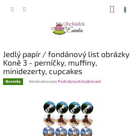
Přejít
NÁKUP
na
obsah
KOŠÍK
Jedlý papír / fondánový list obrázky
Koně 3 - perníčky, muffiny,
minidezerty, cupcakes
Průměrné
Neohodnoceno
Podrobnosti hodnocení
Novinka
hodnocení
produktu
je
0,0
z
5
hvězdiček.