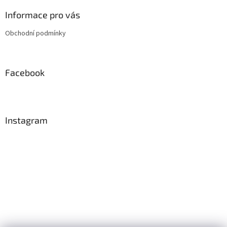
p
a
Informace pro vás
t
Obchodní podmínky
í
Facebook
Instagram