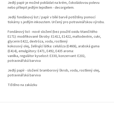
Jedlý papír je možné pokládat na krém, čokoládovou polevu
nebo přilepit jedlým lepidlem - decorgelem.
Jedlý fondánový list / papír v bílé barvě potištěny pomocí
tiskárny s jedlým inkoustem. Určený pro potravinářskou výrobu.
Fondánový list - nové složení (bez použití oxidu titaničitého
E171): modifikované škroby: E1412, E1422, maltodextrin, cukr,
glycerin E422, dextróza, voda, rostlinný
kokosový olej, želírující látka: celulóza (E460i), arabská guma
(E414), emulgátory: E471, E492, E435 aroma:
vanilka, regulátor kyselost: E330, konzervant: E202,
potravinářská barviva
Jedlý papír - složení: bramborový škrob, voda, rostlinný olej,
potravinářská barviva
Tištěno na zakázku
Z
á