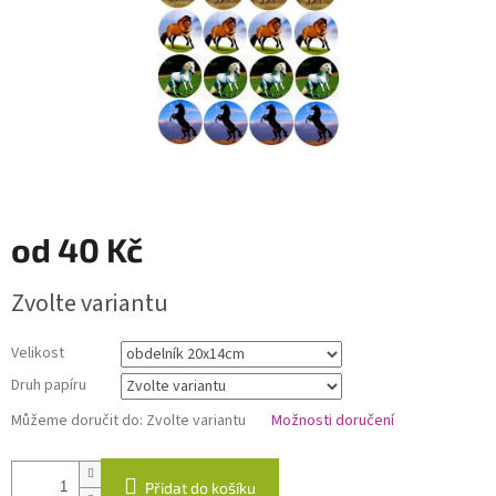
od
40 Kč
Měrná
Zvolte variantu
cena:
Velikost
Druh papíru
Můžeme doručit do:
Zvolte variantu
Možnosti doručení
Přidat do košíku