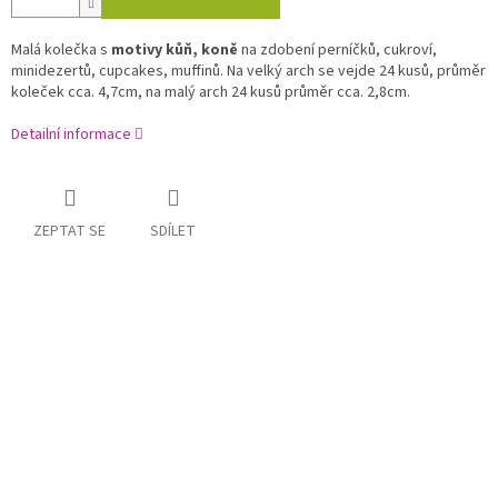
Malá kolečka s
motivy kůň, koně
na zdobení perníčků, cukroví,
minidezertů, cupcakes, muffinů. Na velký arch se vejde 24 kusů, průměr
koleček cca. 4,7cm, na malý arch 24 kusů průměr cca. 2,8cm.
Detailní informace
ZEPTAT SE
SDÍLET