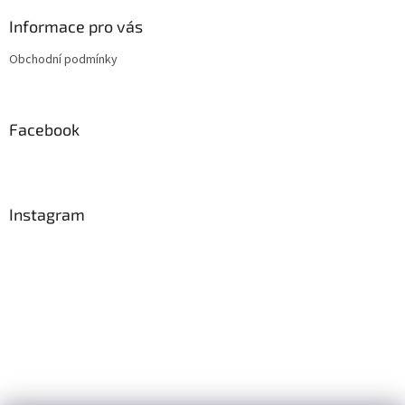
p
a
Informace pro vás
t
Obchodní podmínky
í
Facebook
Instagram