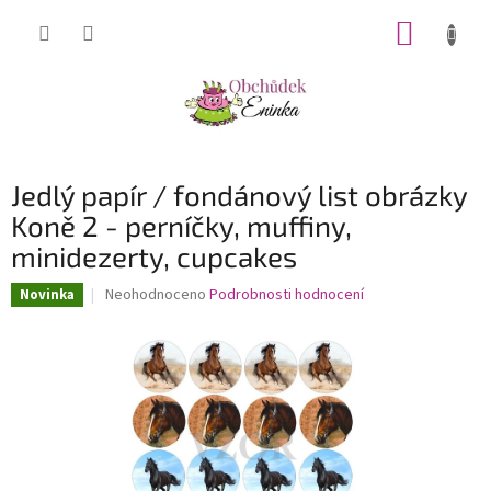
Přejít
NÁKUP
na
obsah
KOŠÍK
Jedlý papír / fondánový list obrázky
Koně 2 - perníčky, muffiny,
minidezerty, cupcakes
Průměrné
Neohodnoceno
Podrobnosti hodnocení
Novinka
hodnocení
produktu
je
0,0
z
5
hvězdiček.