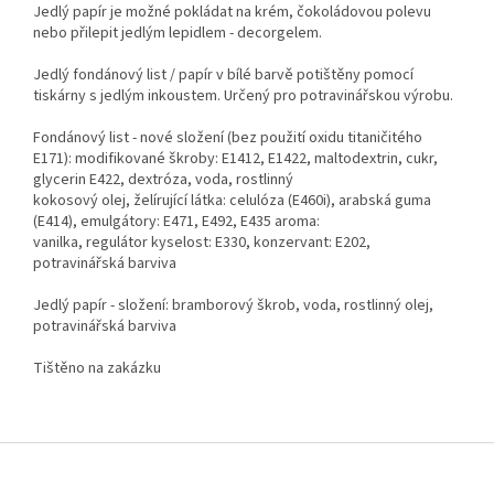
Jedlý papír je možné pokládat na krém, čokoládovou polevu
nebo přilepit jedlým lepidlem - decorgelem.
Jedlý fondánový list / papír v bílé barvě potištěny pomocí
tiskárny s jedlým inkoustem. Určený pro potravinářskou výrobu.
Fondánový list - nové složení (bez použití oxidu titaničitého
E171): modifikované škroby: E1412, E1422, maltodextrin, cukr,
glycerin E422, dextróza, voda, rostlinný
kokosový olej, želírující látka: celulóza (E460i), arabská guma
(E414), emulgátory: E471, E492, E435 aroma:
vanilka, regulátor kyselost: E330, konzervant: E202,
potravinářská barviva
Jedlý papír - složení: bramborový škrob, voda, rostlinný olej,
potravinářská barviva
Tištěno na zakázku
Z
á