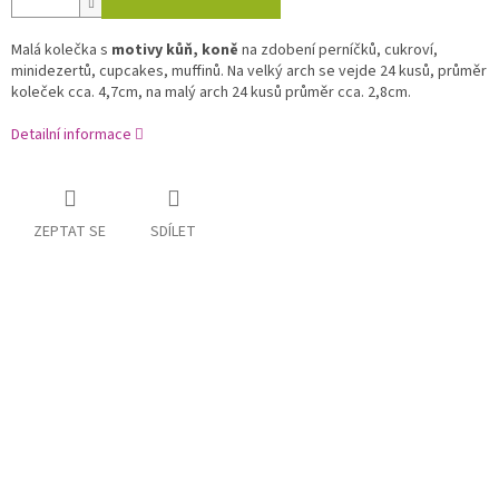
Malá kolečka s
motivy kůň, koně
na zdobení perníčků, cukroví,
minidezertů, cupcakes, muffinů. Na velký arch se vejde 24 kusů, průměr
koleček cca. 4,7cm, na malý arch 24 kusů průměr cca. 2,8cm.
Detailní informace
ZEPTAT SE
SDÍLET