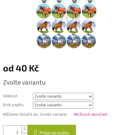
od
40 Kč
Měrná
Zvolte variantu
cena:
Velikost
Druh papíru
Můžeme doručit do:
Zvolte variantu
Možnosti doručení
Přidat do košíku