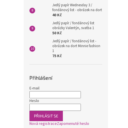
Jedlý papír Wednesday 3 /
fondánový list - obrázek na dort
40 Kč
Jedlý papír / fondánový list
obrázky Valentýn, svatba 1
50 Kč
Jedlý papír / fondánový list -
obrázek na dort Minnie fashion
1
75 Kč
Přihlášení
E-mail
Heslo
PŘIHLÁSIT SE
Nová registrace
Zapomenuté heslo