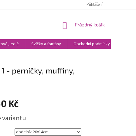
Přihlášení
NÁKUPNÍ
Prázdný košík
KOŠÍK
ové, jedlé
Svíčky a fontány
Obchodní podmínky
Kontak
1 - perníčky, muffiny,
50 Kč
e variantu