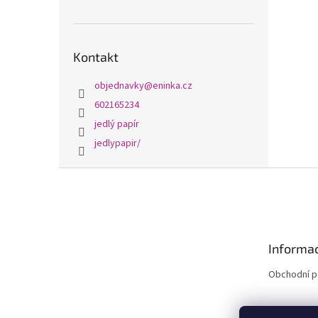
Kontakt
objednavky
@
eninka.cz
602165234
jedlý papír
jedlypapir/
Z
á
p
a
t
Informac
í
Obchodní 