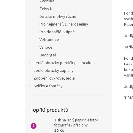
Zvonilka
Želvy Ninja
Fondá
Dětské motivy různé
vyni
Pro nejmenší, 1. narozeniny
K per
Pro dospělé, vtipné
Jedl
Velikonoce
Jedl
Vánoce
Decorgel
Fondá
Jedlé obrázky perníčky, cupcakes
E422,
kokos
Jedlé obrázky zápichy
vanil
Zdobení cukrové, jedlé
Svíčky a fontány
Jedlý
Tišt
Top 10 produktů
Tisk na jedlý papír dle foto/
fotografie / předlohy
50 Kč