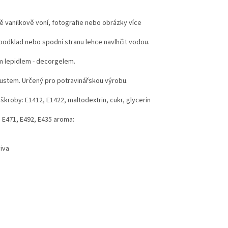
mně vanilkově voní, fotografie nebo obrázky více
í podklad nebo spodní stranu lehce navlhčit vodou.
m lepidlem - decorgelem.
koustem. Určený pro potravinářskou výrobu.
 škroby: E1412, E1422, maltodextrin, cukr, glycerin
y: E471, E492, E435 aroma:
viva