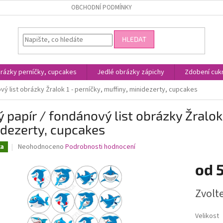
OBCHODNÍ PODMÍNKY
HLEDAT
rázky perníčky, cupcakes
Jedlé obrázky zápichy
Zdobení cukr
vý list obrázky Žralok 1 - perníčky, muffiny, minidezerty, cupcakes
ý papír / fondánový list obrázky Žralok 
dezerty, cupcakes
Průměrné
Neohodnoceno
Podrobnosti hodnocení
ka
hodnocení
produktu
od
je
0,0
Měrná
Zvolt
z
cena:
5
hvězdiček.
Velikost