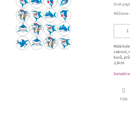
Druh papí
Můžeme d
Malá kol
cukroví, 
kusů, prů
2,8cm.
Detailní 
TISK