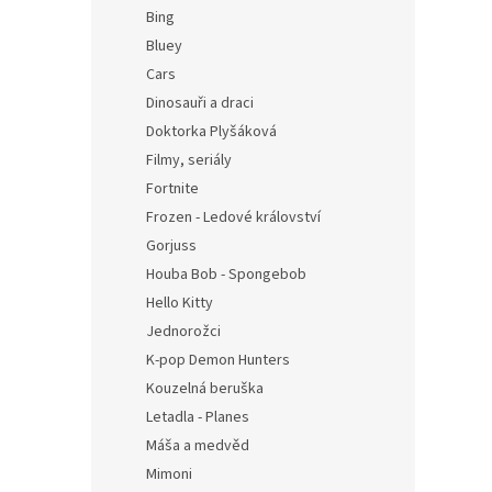
n
Bing
e
Bluey
l
Cars
Dinosauři a draci
Doktorka Plyšáková
Filmy, seriály
Fortnite
Frozen - Ledové království
Gorjuss
Houba Bob - Spongebob
Hello Kitty
Jednorožci
K-pop Demon Hunters
Kouzelná beruška
Letadla - Planes
Máša a medvěd
Mimoni