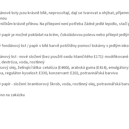
nové listy jsou krásně bílé, neprosvítají, dají se tvarovat a ohýbat, příje
knou.
níčkům krásně přilnou. Na přilepení není potřeba žádné jedlé lepidlo, stač
ý papír je možné pokládat na krém, čokoládovou polevu nebo přilepit jedlý
ý fondánový list / papír v bílé barvě potištěny pomocí tiskárny s jedlým in
nový list - nové složení (bez použití oxidu titaničitého E171): modifikované
 dextróza, voda, rostlinný
ový olej, želírující látka: celulóza (E460i), arabská guma (E414), emulgátor
ka, regulátor kyselost: E330, konzervant: E202, potravinářská barviva
 papír - složení: bramborový škrob, voda, rostlinný olej, potravinářská bar
ěno na zakázku