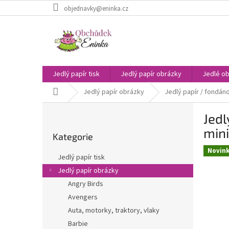
Přejít
objednavky@eninka.cz
na
obsah
Jedlý papír tisk
Jedlý papír obrázky
Jedlé ob
Domů
Jedlý papír obrázky
Jedlý papír / fondáno
P
Jedl
o
Přeskočit
s
mini
Kategorie
kategorie
t
Novin
r
Jedlý papír tisk
a
Jedlý papír obrázky
n
Angry Birds
n
í
Avengers
p
Auta, motorky, traktory, vlaky
a
Barbie