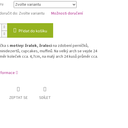
ru
oručit do:
Zvolte variantu
Možnosti doručení
Přidat do košíku
ečka s
motivy: žralok, žraloci
na zdobení perníčků,
minidezertů, cupcakes, muffinů. Na velký arch se vejde 24
měr koleček cca. 4,7cm, na malý arch 24 kusů průměr cca.
informace
ZEPTAT SE
SDÍLET