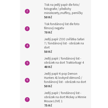
Tisk na jedlý papír dle foto/
fotografie / předlohy
minidezerty,muffiny, perníčky
50 Kč
Tisk fondánový list dle foto
filmový negativ
70 Kč
Jedlý papír ZOO zvířátka Safari
7 / fondánový list - obrázek na
dort
50 Kč
Jedlý papír / fondánový list -
obrázek na dort Traktorbagr 4
40 Kč
Jedlý papír K-pop Demon
Hunters 41 lovkyně démonů /
fondánový list - obrázek na dort
50 Kč
Jedlý papír / fondánový list -
obrázek na dort Mickey a Minnie
Mouse LOVE 1
75 Kč