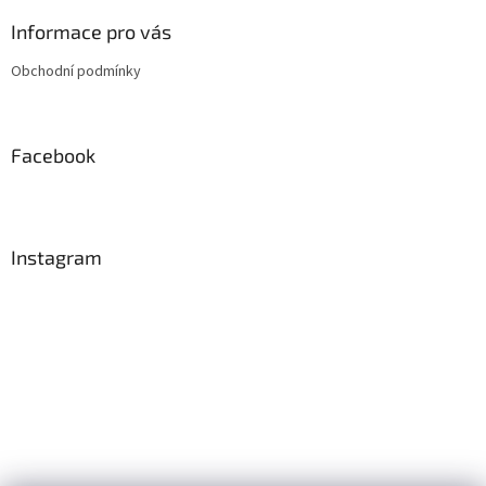
p
a
Informace pro vás
t
Obchodní podmínky
í
Facebook
Instagram