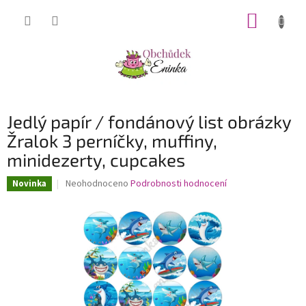
Přejít
NÁKUP
na
obsah
KOŠÍK
Jedlý papír / fondánový list obrázky
Žralok 3 perníčky, muffiny,
minidezerty, cupcakes
Průměrné
Neohodnoceno
Podrobnosti hodnocení
Novinka
hodnocení
produktu
je
0,0
z
5
hvězdiček.