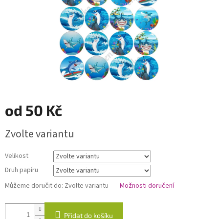
od
50 Kč
Měrná
Zvolte variantu
cena:
Velikost
Druh papíru
Můžeme doručit do:
Zvolte variantu
Možnosti doručení
Přidat do košíku