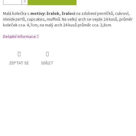
Malá kolečka s
motivy: žralok, žraloci
na zdobení perníčků, cukroví,
minidezertů, cupcakes, muffinů. Na velký arch se vejde 24 kusů, průměr
koleček cca. 4,7cm, na malý arch 24 kusů průměr cca. 2,8cm.
Detailní informace
ZEPTAT SE
SDÍLET