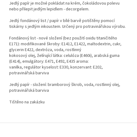
Jedlý papír je možné pokládat na krém, čokoládovou polevu
nebo přilepit jedlým lepidlem - decorgelem.
Jedlý fondánový list / papír v bílé barvě potištěny pomocí
tiskárny s jedlým inkoustem. Určený pro potravinářskou výrobu.
Fondánový list - nové složení (bez použití oxidu titaničitého
E171): modifikované škroby: E1412, E1422, maltodextrin, cukr,
glycerin E422, dextróza, voda, rostlinný
kokosový olej, želírující látka: celulóza (E460i), arabská guma
(E414), emulgátory: E471, E492, E435 aroma:
vanilka, regulátor kyselost: E330, konzervant: E202,
potravinářská barviva
Jedlý papír - složení: bramborový škrob, voda, rostlinný olej,
potravinářská barviva
Tištěno na zakázku
Z
á