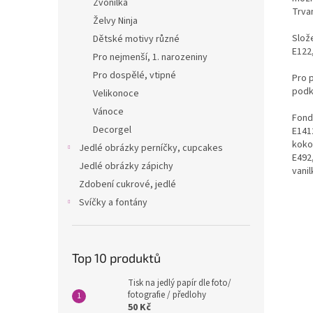
Zvonilka
Trvan
Želvy Ninja
Slože
Dětské motivy různé
E122,
Pro nejmenší, 1. narozeniny
Pro dospělé, vtipné
Pro 
podk
Velikonoce
Vánoce
Fondá
Decorgel
E1412
kokos
Jedlé obrázky perníčky, cupcakes
E492
Jedlé obrázky zápichy
vanil
Zdobení cukrové, jedlé
Svíčky a fontány
Top 10 produktů
Tisk na jedlý papír dle foto/
fotografie / předlohy
50 Kč