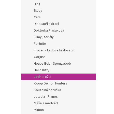
n
Bing
e
Bluey
l
Cars
Dinosauři a draci
Doktorka Plyšáková
Filmy, seriály
Fortnite
Frozen - Ledové království
Gorjuss
Houba Bob - Spongebob
Hello Kitty
Jednorožci
K-pop Demon Hunters
Kouzelná beruška
Letadla - Planes
Máša a medvěd
Mimoni