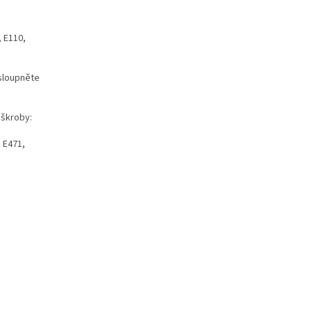
, E110,
 sloupněte
 škroby:
: E471,