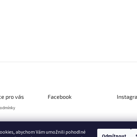
e pro vás
Facebook
Instagr
podmínky
ookies, abychom Vám umožnili pohodlné
Odmítnout