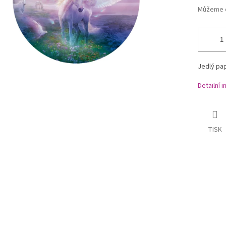
Můžeme d
Jedlý pap
Detailní 
TISK