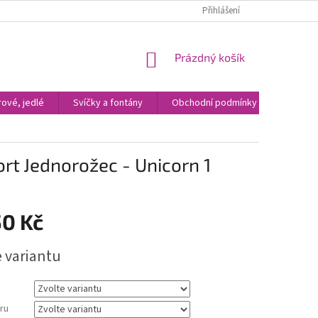
Přihlášení
NÁKUPNÍ
Prázdný košík
KOŠÍK
ové, jedlé
Svíčky a fontány
Obchodní podmínky
Kontak
ort Jednorožec - Unicorn 1
50 Kč
e variantu
ru