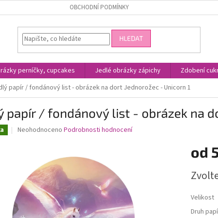
OBCHODNÍ PODMÍNKY
HLEDAT
rázky perníčky, cupcakes
Jedlé obrázky zápichy
Zdobení cukr
lý papír / fondánový list - obrázek na dort Jednorožec - Unicorn 1
ý papír / fondánový list - obrázek na d
Průměrné
Neohodnoceno
Podrobnosti hodnocení
ka
hodnocení
produktu
od
je
0,0
Měrná
Zvolt
z
cena:
5
hvězdiček.
Velikost
Druh papí