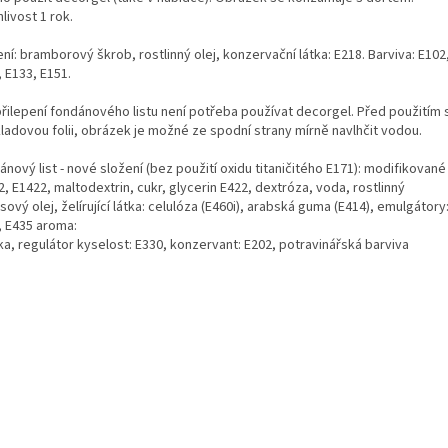
livost 1 rok.
ní: bramborový škrob, rostlinný olej, konzervační látka: E218. Barviva: E102
 E133, E151.
přilepení fondánového listu není potřeba používat decorgel. Před použitím
ladovou folii, obrázek je možné ze spodní strany mírně navlhčit vodou.
nový list - nové složení (bez použití oxidu titaničitého E171): modifikované
, E1422, maltodextrin, cukr, glycerin E422, dextróza, voda, rostlinný
ový olej, želírující látka: celulóza (E460i), arabská guma (E414), emulgátory
, E435 aroma:
ka, regulátor kyselost: E330, konzervant: E202, potravinářská barviva