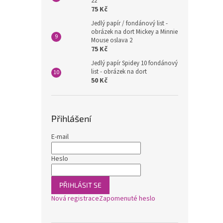
22
75 Kč
Jedlý papír / fondánový list -
obrázek na dort Mickey a Minnie
Mouse oslava 2
75 Kč
Jedlý papír Spidey 10 fondánový
list - obrázek na dort
50 Kč
Přihlášení
E-mail
Heslo
PŘIHLÁSIT SE
Nová registrace
Zapomenuté heslo