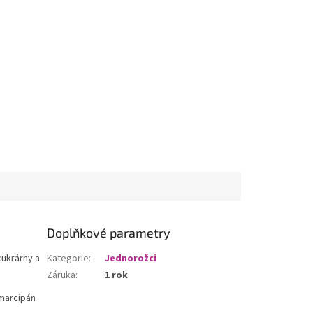
Doplňkové parametry
cukrárny a
Kategorie
:
Jednorožci
Záruka
:
1 rok
 marcipán