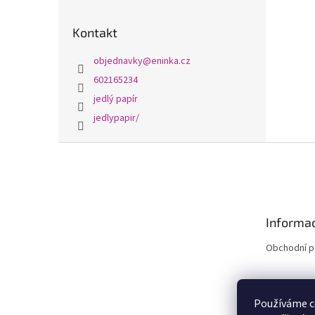
Kontakt
objednavky
@
eninka.cz
602165234
jedlý papír
jedlypapir/
Z
á
p
a
t
Informac
í
Obchodní 
Používáme c