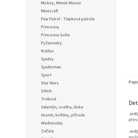
Mickey, Minnie Mouse
Minecraft
Paw Patrol - Tlapková patrola
Princezny
Princezna Sofie
Pyžamasky
Roblox
Spidey
Spiderman
Sport
Popi
Star Wars
Stitch
Trollové
Det
Valentýn, svatba, láska
Jedl
Vesmír, květiny, příroda
přest
Wednesday
Zvířata
Jedl
možn