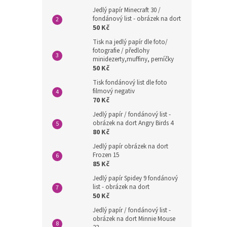
Jedlý papír Minecraft 30 /
fondánový list - obrázek na dort
50 Kč
Tisk na jedlý papír dle foto/
fotografie / předlohy
minidezerty,muffiny, perníčky
50 Kč
Tisk fondánový list dle foto
filmový negativ
70 Kč
Jedlý papír / fondánový list -
obrázek na dort Angry Birds 4
80 Kč
Jedlý papír obrázek na dort
Frozen 15
85 Kč
Jedlý papír Spidey 9 fondánový
list - obrázek na dort
50 Kč
Jedlý papír / fondánový list -
obrázek na dort Minnie Mouse