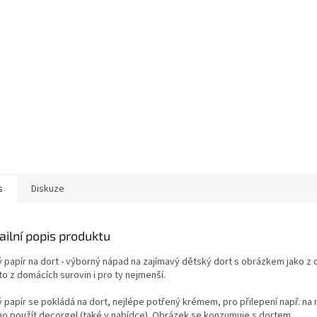
s
Diskuze
ailní popis produktu
ý papír na dort - výborný nápad na zajímavý dětský dort s obrázkem jako z 
o z domácích surovin i pro ty nejmenší.
ý papír se pokládá na dort, nejlépe potřený krémem, pro přilepení např. na
o použít decorgel (také v nabídce). Obrázek se konzumuje s dortem.