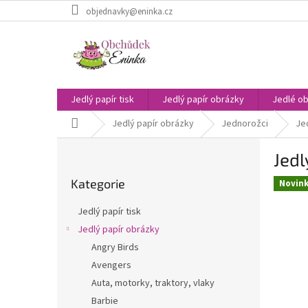
Přejít
objednavky@eninka.cz
na
obsah
Jedlý papír tisk
Jedlý papír obrázky
Jedlé ob
Domů
Jedlý papír obrázky
Jednorožci
Jed
P
Jedl
o
Přeskočit
s
Kategorie
kategorie
Novin
t
r
Jedlý papír tisk
a
Jedlý papír obrázky
n
Angry Birds
n
í
Avengers
p
Auta, motorky, traktory, vlaky
a
Barbie