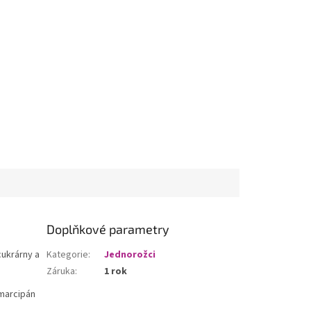
Doplňkové parametry
cukrárny a
Kategorie
:
Jednorožci
Záruka
:
1 rok
 marcipán