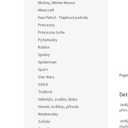
Mickey, Minnie Mouse
Minecraft
Paw Patrol - Tlapková patrola
Princezny
Princezna Sofie
Pyžamasky
Roblox
Spidey
Spiderman
Sport
Popi
Star Wars
Stitch
Trollové
Det
Valentýn, svatba, láska
Jedl
Vesmír, květiny, příroda
přest
Wednesday
Jedl
Zvířata
možn