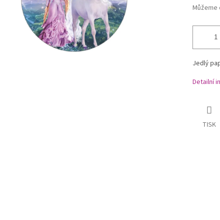
Můžeme d
Jedlý pap
Detailní 
TISK