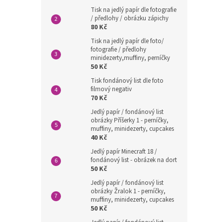
Tisk na jedlý papír dle fotografie
/ předlohy / obrázku zápichy
80 Kč
Tisk na jedlý papír dle foto/
fotografie / předlohy
minidezerty,muffiny, perníčky
50 Kč
Tisk fondánový list dle foto
filmový negativ
70 Kč
Jedlý papír / fondánový list
obrázky Příšerky 1 - perníčky,
muffiny, minidezerty, cupcakes
40 Kč
Jedlý papír Minecraft 18 /
fondánový list - obrázek na dort
50 Kč
Jedlý papír / fondánový list
obrázky Žralok 1 - perníčky,
muffiny, minidezerty, cupcakes
50 Kč