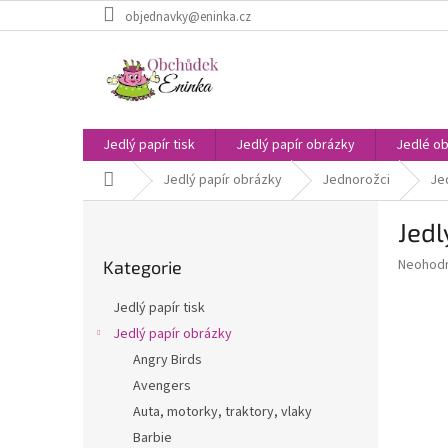
Přejít
objednavky@eninka.cz
na
obsah
Jedlý papír tisk
Jedlý papír obrázky
Jedlé ob
Domů
Jedlý papír obrázky
Jednorožci
Jed
P
Jedl
o
Přeskočit
s
Průměr
Neohod
Kategorie
kategorie
t
hodnoce
r
produkt
Jedlý papír tisk
a
je
Jedlý papír obrázky
0,0
n
z
Angry Birds
n
5
í
Avengers
hvězdič
p
Auta, motorky, traktory, vlaky
a
Barbie