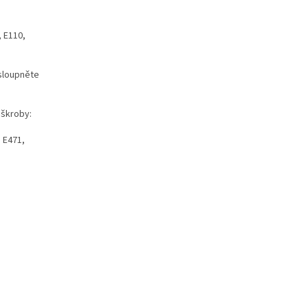
, E110,
 sloupněte
 škroby:
: E471,