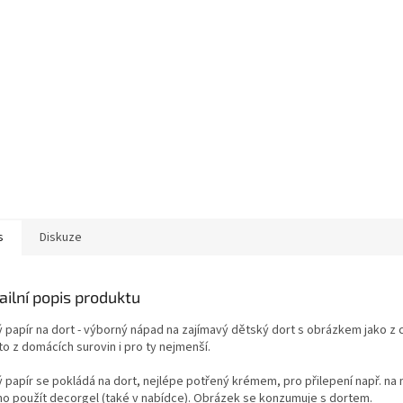
s
Diskuze
ailní popis produktu
ý papír na dort - výborný nápad na zajímavý dětský dort s obrázkem jako z 
o z domácích surovin i pro ty nejmenší.
ý papír se pokládá na dort, nejlépe potřený krémem, pro přilepení např. na
o použít decorgel (také v nabídce). Obrázek se konzumuje s dortem.