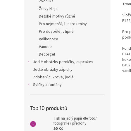
Zvonilka
Trvan
Želvy Ninja
Slože
Dětské motivy různé
E122,
Pro nejmenší, 1. narozeniny
Pro dospělé, vtipné
Pro 
podk
Velikonoce
Vánoce
Fondá
E1412
Decorgel
kokos
Jedlé obrázky perníčky, cupcakes
E492
Jedlé obrázky zápichy
vanil
Zdobení cukrové, jedlé
Svíčky a fontány
Top 10 produktů
Tisk na jedlý papír dle foto/
fotografie / předlohy
50 Kč