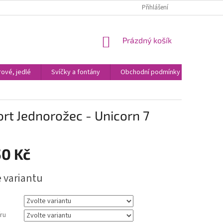
Přihlášení
NÁKUPNÍ
Prázdný košík
KOŠÍK
ové, jedlé
Svíčky a fontány
Obchodní podmínky
Kontak
ort Jednorožec - Unicorn 7
50 Kč
e variantu
ru