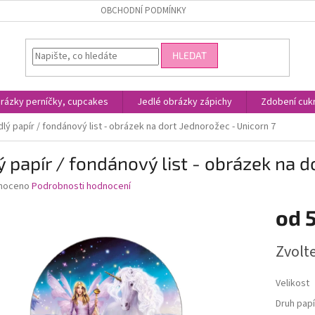
OBCHODNÍ PODMÍNKY
HLEDAT
rázky perníčky, cupcakes
Jedlé obrázky zápichy
Zdobení cukr
lý papír / fondánový list - obrázek na dort Jednorožec - Unicorn 7
ý papír / fondánový list - obrázek na d
né
noceno
Podrobnosti hodnocení
ní
od
u
Měrná
Zvolt
cena:
ek.
Velikost
Druh papí