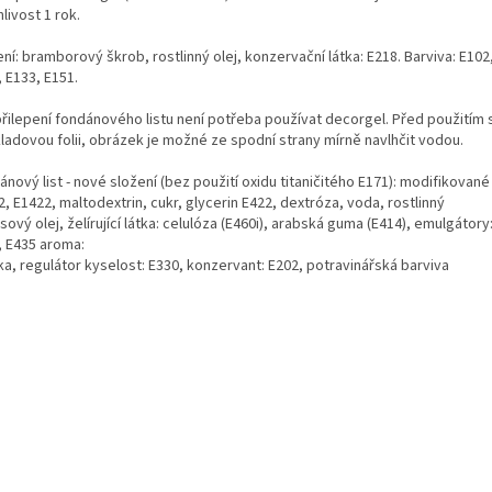
livost 1 rok.
ní: bramborový škrob, rostlinný olej, konzervační látka: E218. Barviva: E102
 E133, E151.
přilepení fondánového listu není potřeba používat decorgel. Před použitím
ladovou folii, obrázek je možné ze spodní strany mírně navlhčit vodou.
nový list - nové složení (bez použití oxidu titaničitého E171): modifikované
, E1422, maltodextrin, cukr, glycerin E422, dextróza, voda, rostlinný
ový olej, želírující látka: celulóza (E460i), arabská guma (E414), emulgátory
, E435 aroma:
ka, regulátor kyselost: E330, konzervant: E202, potravinářská barviva