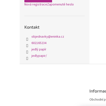
Nová registrace
Zapomenuté heslo
Kontakt
objednavky
@
eninka.cz
602165234
jedlý papír
jedlypapir/
Z
á
p
a
t
Informac
í
Obchodní 