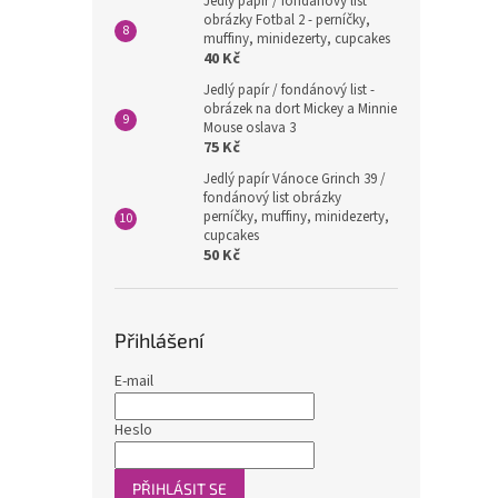
Jedlý papír / fondánový list
obrázky Fotbal 2 - perníčky,
muffiny, minidezerty, cupcakes
40 Kč
Jedlý papír / fondánový list -
obrázek na dort Mickey a Minnie
Mouse oslava 3
75 Kč
Jedlý papír Vánoce Grinch 39 /
fondánový list obrázky
perníčky, muffiny, minidezerty,
cupcakes
50 Kč
Přihlášení
E-mail
Heslo
PŘIHLÁSIT SE