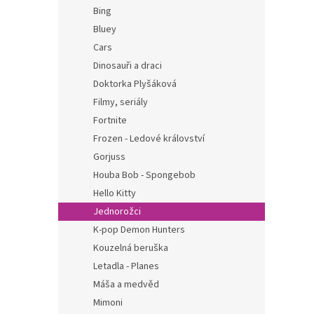
n
Bing
e
Bluey
l
Cars
Dinosauři a draci
Doktorka Plyšáková
Filmy, seriály
Fortnite
Frozen - Ledové království
Gorjuss
Houba Bob - Spongebob
Hello Kitty
Jednorožci
K-pop Demon Hunters
Kouzelná beruška
Letadla - Planes
Máša a medvěd
Mimoni