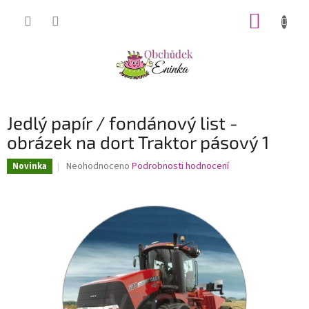
Přejít
NÁKUP
na
obsah
KOŠÍK
Jedlý papír / fondánový list -
obrázek na dort Traktor pásový 1
Průměrné
Neohodnoceno
Podrobnosti hodnocení
Novinka
hodnocení
produktu
je
0,0
z
5
hvězdiček.