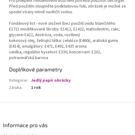
Pro přilepení fondánového listu není potřeba používat decorgel.
Před použitím sloupněte podkladovou folii, obrázek je možné ze
spodní strany mírně navlhčit vodou.
Fondánový list - nové složení (bez použití oxidu titaničitého
E171): modifikované škroby: E1412, E1422, maltodextrin, cukr,
glycerin E422, dextróza, voda, rostlinný
kokosový olej, želírující látka: celulóza (E460i), arabská guma
(E414), emulgátory: E471, E492, E435 aroma:
vanilka, regulátor kyselost: E330, konzervant: E202,
potravinářská barviva
Doplňkové parametry
Kategorie
:
Jedlý papír obrázky
Záruka
:
1 rok
Z
á
p
a
Informace pro vás
t