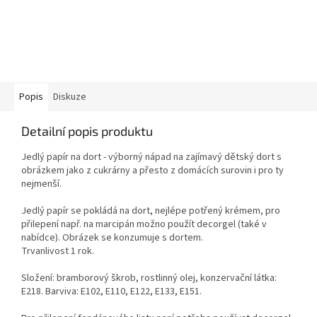
Popis
Diskuze
Detailní popis produktu
Jedlý papír na dort - výborný nápad na zajímavý dětský dort s
obrázkem jako z cukrárny a přesto z domácích surovin i pro ty
nejmenší.
Jedlý papír se pokládá na dort, nejlépe potřený krémem, pro
přilepení např. na marcipán možno použít decorgel (také v
nabídce). Obrázek se konzumuje s dortem.
Trvanlivost 1 rok.
Složení: bramborový škrob, rostlinný olej, konzervační látka:
E218. Barviva: E102, E110, E122, E133, E151.