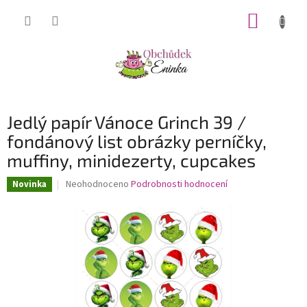
Přejít
NÁKUP
na
obsah
KOŠÍK
Jedlý papír Vánoce Grinch 39 /
fondánový list obrázky perníčky,
muffiny, minidezerty, cupcakes
Průměrné
Neohodnoceno
Podrobnosti hodnocení
Novinka
hodnocení
produktu
je
0,0
z
5
hvězdiček.