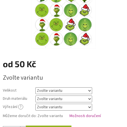
od
50 Kč
Měrná
Zvolte variantu
cena:
Velikost
Druh materiálu
Výřezání
?
Můžeme doručit do:
Zvolte variantu
Možnosti doručení