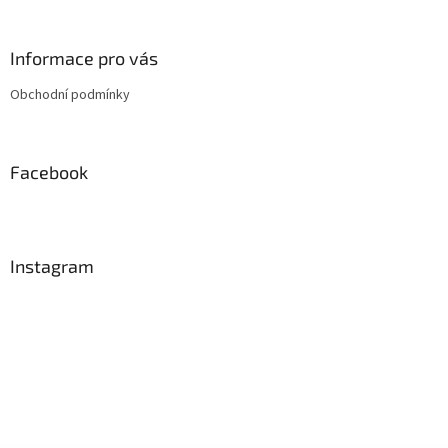
á
p
a
Informace pro vás
t
Obchodní podmínky
í
Facebook
Instagram