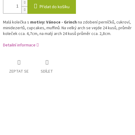
Přidat do košíku
Malá kolečka s
motivy: Vánoce - Grinch
na zdobení perníčků, cukroví,
minidezertů, cupcakes, muffinů. Na velký arch se vejde 24 kusů, průměr
koleček cca. 4,7cm, na malý arch 24 kusů průměr cca. 2,8cm.
Detailní informace
ZEPTAT SE
SDÍLET