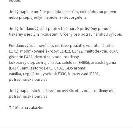
vodou.
Jedlý papír je možné pokládat na krém, čokoládovou polevu
nebo přilepit jedlým lepidlem - decorgelem.
Jedlý fondánový list / papír v bílé barvě potištěny pomocí
tiskárny s jedlým inkoustem. Určený pro potravinářskou výrobu.
Fondánový list - nové složení (bez použití oxidu titaničitého
E171): modifikované škroby: E1412, E1422, maltodextrin, cukr,
glycerin E422, dextróza, voda, rostlinný
kokosový olej, želírující látka: celulóza (E460i), arabská guma
(E414), emulgátory: E471, E492, E435 aroma:
vanilka, regulátor kyselost: E330, konzervant: E202,
potravinářská barviva
Jedlý papír - složení: bramborový škrob, voda, rostlinný olej,
potravinářská barviva
Tištěno na zakázku
Z