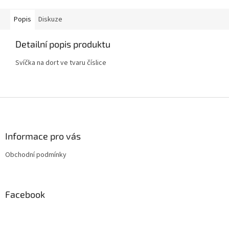
Popis
Diskuze
Detailní popis produktu
Svíčka na dort ve tvaru číslice
Z
á
p
a
Informace pro vás
t
Obchodní podmínky
í
Facebook