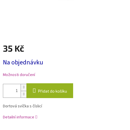
35 Kč
Měrná
Na objednávku
cena:
Možnosti doručení
Přidat do košíku
Dortová svíčka s číslicí
Detailní informace