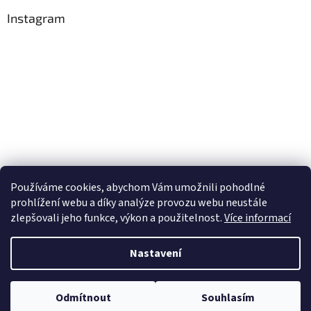
Instagram
Používáme cookies, abychom Vám umožnili pohodlné
Sledovat na Instagramu
prohlížení webu a díky analýze provozu webu neustále
zlepšovali jeho funkce, výkon a použitelnost.
Více informací
Vytvořil Shoptet
Nastavení
Copyright 2026
Obchůdek Eninka - jedlý papír prodej a tisk
.
Odmítnout
Souhlasím
Všechna práva vyhrazena.