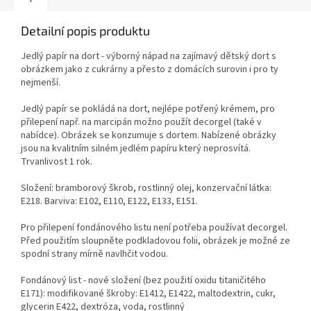
Detailní popis produktu
Jedlý papír na dort - výborný nápad na zajímavý dětský dort s
obrázkem jako z cukrárny a přesto z domácích surovin i pro ty
nejmenší.
Jedlý papír se pokládá na dort, nejlépe potřený krémem, pro
přilepení např. na marcipán možno použít decorgel (také v
nabídce). Obrázek se konzumuje s dortem. Nabízené obrázky
jsou na kvalitním silném jedlém papíru který neprosvítá.
Trvanlivost 1 rok.
Složení: bramborový škrob, rostlinný olej, konzervační látka:
E218. Barviva: E102, E110, E122, E133, E151.
Pro přilepení fondánového listu není potřeba používat decorgel.
Před použitím sloupněte podkladovou folii, obrázek je možné ze
spodní strany mírně navlhčit vodou.
Fondánový list - nové složení (bez použití oxidu titaničitého
E171): modifikované škroby: E1412, E1422, maltodextrin, cukr,
glycerin E422, dextróza, voda, rostlinný