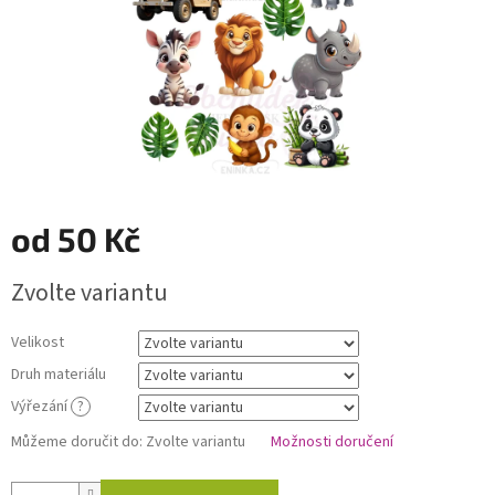
od
50 Kč
Měrná
Zvolte variantu
cena:
Velikost
Druh materiálu
Výřezání
?
Můžeme doručit do:
Zvolte variantu
Možnosti doručení