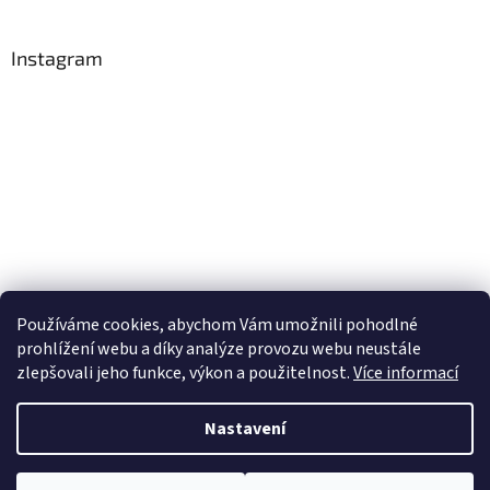
Instagram
Používáme cookies, abychom Vám umožnili pohodlné
Sledovat na Instagramu
prohlížení webu a díky analýze provozu webu neustále
zlepšovali jeho funkce, výkon a použitelnost.
Více informací
Vytvořil Shoptet
Nastavení
Copyright 2026
Obchůdek Eninka - jedlý papír prodej a tisk
.