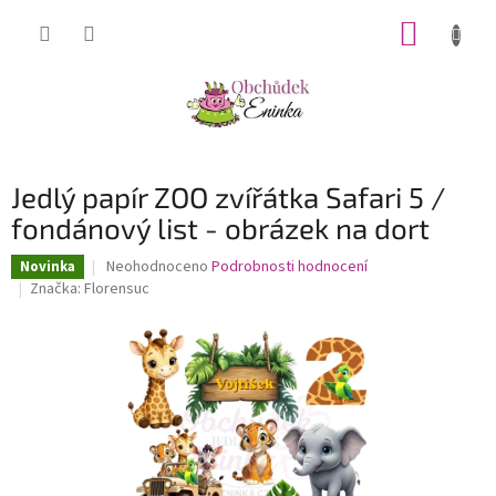
Přejít
NÁKUP
na
obsah
KOŠÍK
Jedlý papír ZOO zvířátka Safari 5 /
fondánový list - obrázek na dort
Průměrné
Neohodnoceno
Podrobnosti hodnocení
Novinka
hodnocení
Značka:
Florensuc
produktu
je
0,0
z
5
hvězdiček.