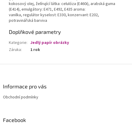
kokosový olej, želírující látka: celulóza (E460i), arabská guma
(E414), emulgátory: E471, E492, E435 aroma:
vanilka, regulátor kyselost: E330, konzervant: E202,
potravinářská barviva
Doplňkové parametry
Kategorie
:
Jedlý papír obrázky
Záruka
:
1 rok
Z
á
p
a
Informace pro vás
t
Obchodní podmínky
í
Facebook