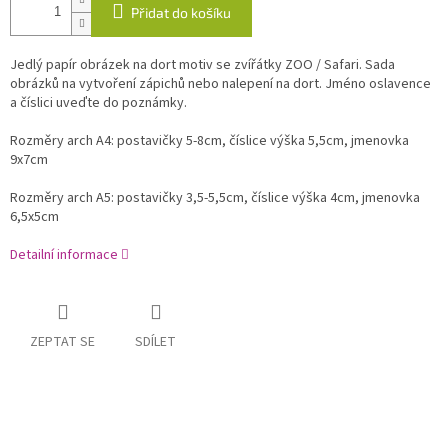
Přidat do košíku
Jedlý papír obrázek na dort motiv se zvířátky ZOO / Safari. Sada
obrázků na vytvoření zápichů nebo nalepení na dort. Jméno oslavence
a číslici uveďte do poznámky.
Rozměry arch A4: postavičky 5-8cm, číslice výška 5,5cm, jmenovka
9x7cm
Rozměry arch A5: postavičky 3,5-5,5cm, číslice výška 4cm, jmenovka
6,5x5cm
Detailní informace
ZEPTAT SE
SDÍLET