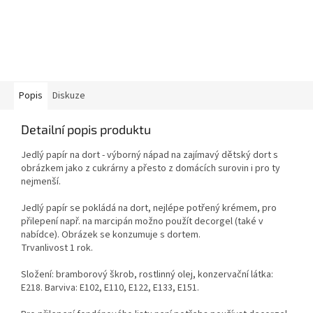
Popis
Diskuze
Detailní popis produktu
Jedlý papír na dort - výborný nápad na zajímavý dětský dort s
obrázkem jako z cukrárny a přesto z domácích surovin i pro ty
nejmenší.
Jedlý papír se pokládá na dort, nejlépe potřený krémem, pro
přilepení např. na marcipán možno použít decorgel (také v
nabídce). Obrázek se konzumuje s dortem.
Trvanlivost 1 rok.
Složení: bramborový škrob, rostlinný olej, konzervační látka:
E218. Barviva: E102, E110, E122, E133, E151.