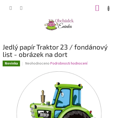
Přejít
NÁKUP
na
obsah
KOŠÍK
Jedlý papír Traktor 23 / fondánový
list - obrázek na dort
Průměrné
Neohodnoceno
Podrobnosti hodnocení
Novinka
hodnocení
produktu
je
0,0
z
5
hvězdiček.