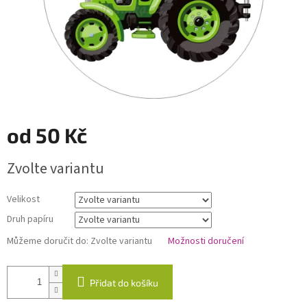
od
50 Kč
Měrná
Zvolte variantu
cena:
Velikost
Druh papíru
Můžeme doručit do:
Zvolte variantu
Možnosti doručení
Přidat do košíku