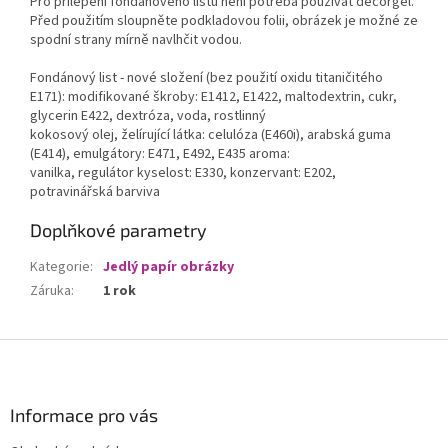
Pro přilepení fondánového listu není potřeba používat decorgel.
Před použitím sloupněte podkladovou folii, obrázek je možné ze
spodní strany mírně navlhčit vodou.
Fondánový list - nové složení (bez použití oxidu titaničitého
E171): modifikované škroby: E1412, E1422, maltodextrin, cukr,
glycerin E422, dextróza, voda, rostlinný
kokosový olej, želírující látka: celulóza (E460i), arabská guma
(E414), emulgátory: E471, E492, E435 aroma:
vanilka, regulátor kyselost: E330, konzervant: E202,
potravinářská barviva
Doplňkové parametry
Kategorie
:
Jedlý papír obrázky
Záruka
:
1 rok
Z
á
p
a
Informace pro vás
t