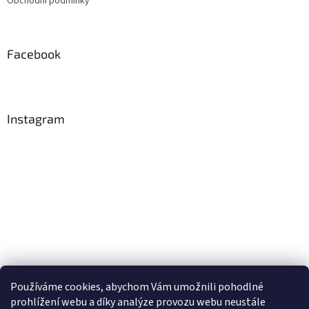
Obchodní podmínky
í
Facebook
Instagram
Používáme cookies, abychom Vám umožnili pohodlné
Sledovat na Instagramu
prohlížení webu a díky analýze provozu webu neustále