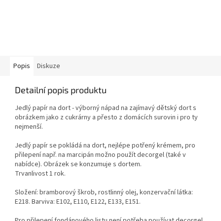
Popis
Diskuze
Detailní popis produktu
Jedlý papír na dort - výborný nápad na zajímavý dětský dort s
obrázkem jako z cukrárny a přesto z domácích surovin i pro ty
nejmenší.
Jedlý papír se pokládá na dort, nejlépe potřený krémem, pro
přilepení např. na marcipán možno použít decorgel (také v
nabídce). Obrázek se konzumuje s dortem.
Trvanlivost 1 rok.
Složení: bramborový škrob, rostlinný olej, konzervační látka:
E218. Barviva: E102, E110, E122, E133, E151.
Pro přilepení fondánového listu není potřeba používat decorgel.