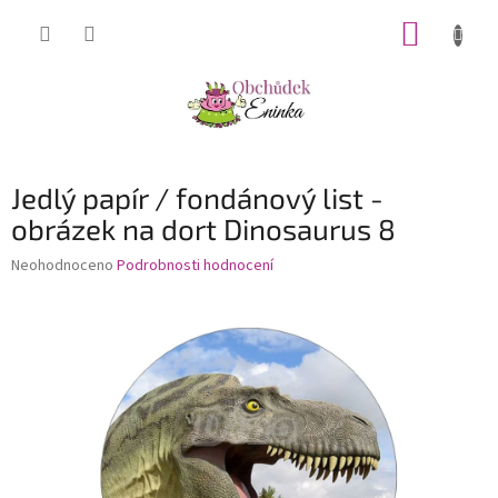
Přejít
NÁKUP
na
obsah
KOŠÍK
Jedlý papír / fondánový list -
obrázek na dort Dinosaurus 8
Průměrné
Neohodnoceno
Podrobnosti hodnocení
hodnocení
produktu
je
0,0
z
5
hvězdiček.