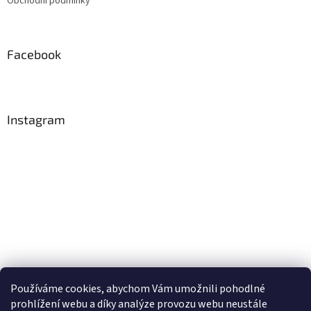
Obchodní podmínky
í
Facebook
Instagram
Používáme cookies, abychom Vám umožnili pohodlné
Sledovat na Instagramu
prohlížení webu a díky analýze provozu webu neustále