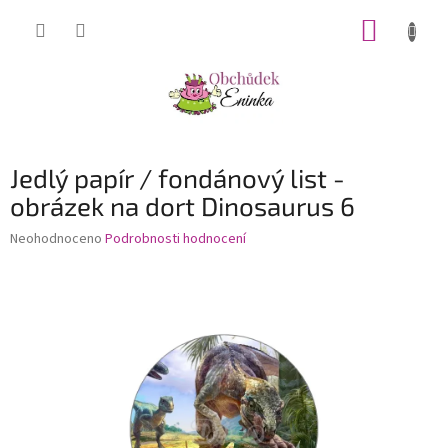
Přejít
NÁKUP
na
obsah
KOŠÍK
Jedlý papír / fondánový list -
obrázek na dort Dinosaurus 6
Průměrné
Neohodnoceno
Podrobnosti hodnocení
hodnocení
produktu
je
0,0
z
5
hvězdiček.