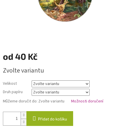
od
40 Kč
Měrná
Zvolte variantu
cena:
Velikost
Druh papíru
Můžeme doručit do:
Zvolte variantu
Možnosti doručení
Přidat do košíku