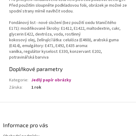
Před použitím sloupněte podkladovou folii, obrázek je možné ze
spodní strany mírně navlhčit vodou.
Fondánový list - nové složení (bez použití oxidu titaničitého
E171): modifikované škroby: E1412, E1422, maltodextrin, cukr,
glycerin E422, dextróza, voda, rostlinný
kokosový olej, želírující látka: celulóza (E460i), arabská guma
(E414), emulgátory: E471, E492, E435 aroma:
vanilka, regulátor kyselost: E330, konzervant: E202,
potravinářská barviva
Doplňkové parametry
Kategorie
:
Jedlý papír obrázky
Záruka
:
1 rok
Z
á
p
a
Informace pro vás
t