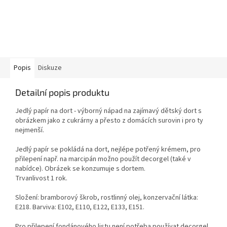
Popis
Diskuze
Detailní popis produktu
Jedlý papír na dort - výborný nápad na zajímavý dětský dort s
obrázkem jako z cukrárny a přesto z domácích surovin i pro ty
nejmenší.
Jedlý papír se pokládá na dort, nejlépe potřený krémem, pro
přilepení např. na marcipán možno použít decorgel (také v
nabídce). Obrázek se konzumuje s dortem.
Trvanlivost 1 rok.
Složení: bramborový škrob, rostlinný olej, konzervační látka:
E218. Barviva: E102, E110, E122, E133, E151.
Pro přilepení fondánového listu není potřeba používat decorgel.