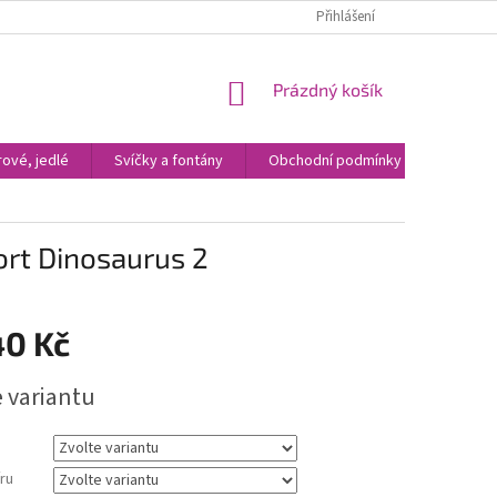
Přihlášení
NÁKUPNÍ
Prázdný košík
KOŠÍK
ové, jedlé
Svíčky a fontány
Obchodní podmínky
Kontak
dort Dinosaurus 2
40 Kč
e variantu
ru