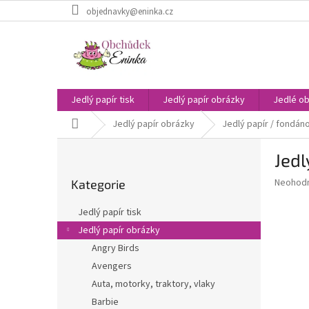
Přejít
objednavky@eninka.cz
na
obsah
Jedlý papír tisk
Jedlý papír obrázky
Jedlé ob
Domů
Jedlý papír obrázky
Jedlý papír / fondáno
P
Jedl
o
Přeskočit
s
Průměr
Neohod
Kategorie
kategorie
t
hodnoce
r
produkt
Jedlý papír tisk
a
je
Jedlý papír obrázky
0,0
n
z
Angry Birds
n
5
í
Avengers
hvězdič
p
Auta, motorky, traktory, vlaky
a
Barbie