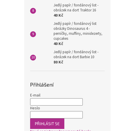
Jedlý papír / fondánový list -
obrázek na dort Traktor 16
40 Kč
Jedlý papír / fondánový list
obrázky Dinosaurus 4 -
perníčky, muffiny, minidezerty,
cupcakes
40 Kč
Jedlý papír / fondánový list -
obrázek na dort Barbie 10
80 Kč
Přihlášení
E-mail
Heslo
PŘIHLÁSIT SE