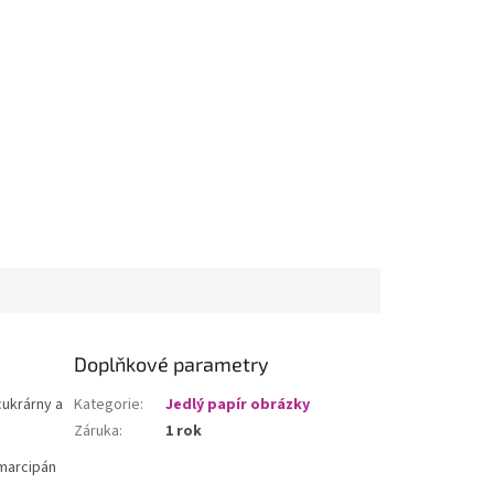
Doplňkové parametry
cukrárny a
Kategorie
:
Jedlý papír obrázky
Záruka
:
1 rok
 marcipán