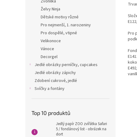
Zvonilka
Trvan
Želvy Ninja
Slože
Dětské motivy různé
E122,
Pro nejmenší, 1. narozeniny
Pro dospělé, vtipné
Pro 
podk
Velikonoce
Vánoce
Fondá
E1412
Decorgel
kokos
Jedlé obrázky perníčky, cupcakes
E492
Jedlé obrázky zápichy
vanil
Zdobení cukrové, jedlé
Svíčky a fontány
Top 10 produktů
Jedlý papír ZOO zvířátka Safari
5 / fondánový list - obrázek na
dort