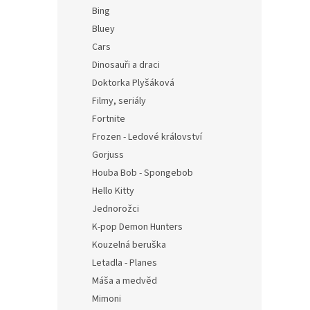
n
Bing
e
Bluey
l
Cars
Dinosauři a draci
Doktorka Plyšáková
Filmy, seriály
Fortnite
Frozen - Ledové království
Gorjuss
Houba Bob - Spongebob
Hello Kitty
Jednorožci
K-pop Demon Hunters
Kouzelná beruška
Letadla - Planes
Máša a medvěd
Mimoni