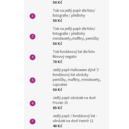
50 Kč
Tisk na jedlý papír dle foto/
fotografie / předlohy
50 Kč
Tisk na jedlý papír dle foto/
fotografie / předlohy
minidezerty,muffiny, perníčky
50 Kč
Tisk fondánový list dle foto
filmový negativ
70 Kč
Jedlý papír Halloween dýně 7/
fondánový list obrázky
perníčky, muffiny, minidezerty,
cupcakes
50 Kč
Jedlý papír obrázek na dort
Frozen 15
85 Kč
Jedlý papír / fondánový list -
obrázek na dort Vesmír 11
40 Kč