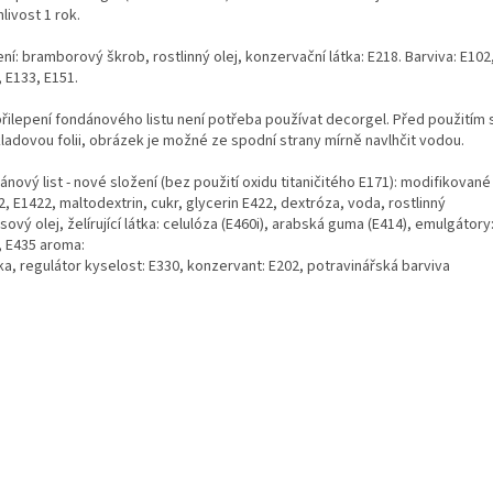
livost 1 rok.
ní: bramborový škrob, rostlinný olej, konzervační látka: E218. Barviva: E102
 E133, E151.
přilepení fondánového listu není potřeba používat decorgel. Před použitím
ladovou folii, obrázek je možné ze spodní strany mírně navlhčit vodou.
nový list - nové složení (bez použití oxidu titaničitého E171): modifikované
, E1422, maltodextrin, cukr, glycerin E422, dextróza, voda, rostlinný
ový olej, želírující látka: celulóza (E460i), arabská guma (E414), emulgátory
, E435 aroma:
ka, regulátor kyselost: E330, konzervant: E202, potravinářská barviva