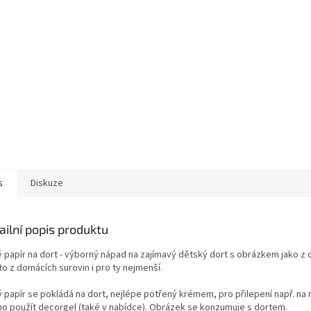
s
Diskuze
ailní popis produktu
ý papír na dort - výborný nápad na zajímavý dětský dort s obrázkem jako z 
o z domácích surovin i pro ty nejmenší.
ý papír se pokládá na dort, nejlépe potřený krémem, pro přilepení např. na
o použít decorgel (také v nabídce). Obrázek se konzumuje s dortem.