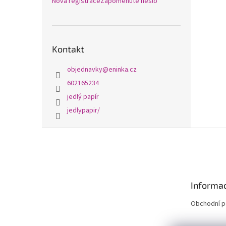
Nová registrace
Zapomenuté heslo
Kontakt
objednavky
@
eninka.cz
602165234
jedlý papír
jedlypapir/
Z
á
p
a
t
Informac
í
Obchodní 