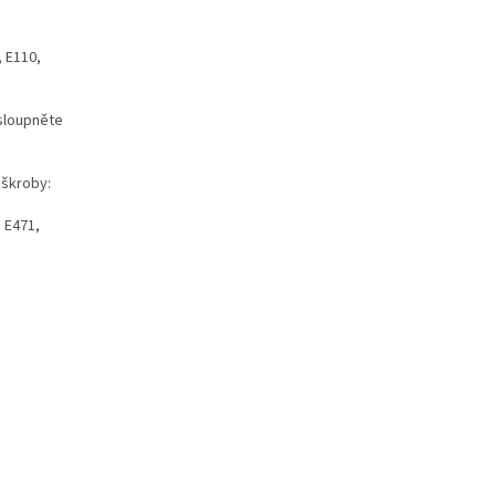
, E110,
 sloupněte
 škroby:
: E471,