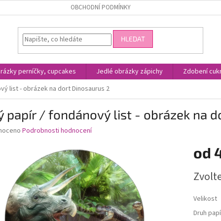
OBCHODNÍ PODMÍNKY
HLEDAT
rázky perníčky, cupcakes
Jedlé obrázky zápichy
Zdobení cukr
vý list - obrázek na dort Dinosaurus 2
ý papír / fondánový list - obrázek na 
né
noceno
Podrobnosti hodnocení
ní
od
u
Měrná
Zvolt
cena:
ek.
Velikost
Druh papí