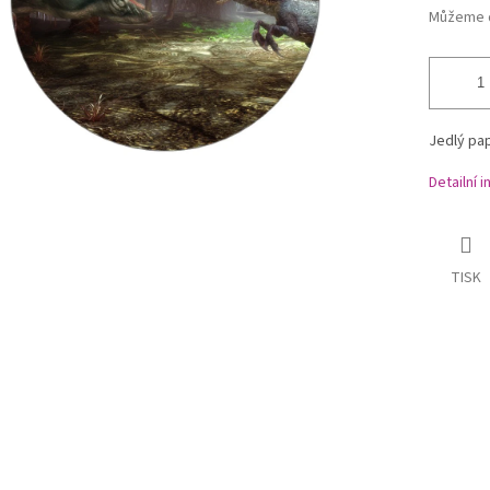
Můžeme d
Jedlý pap
Detailní 
TISK