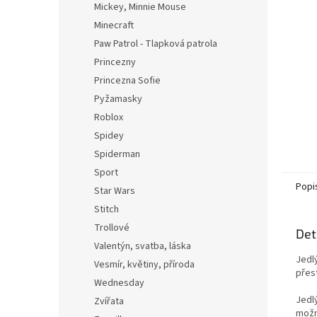
Mickey, Minnie Mouse
Minecraft
Paw Patrol - Tlapková patrola
Princezny
Princezna Sofie
Pyžamasky
Roblox
Spidey
Spiderman
Sport
Popi
Star Wars
Stitch
Trollové
Det
Valentýn, svatba, láska
Jedl
Vesmír, květiny, příroda
přest
Wednesday
Jedl
Zvířata
možn