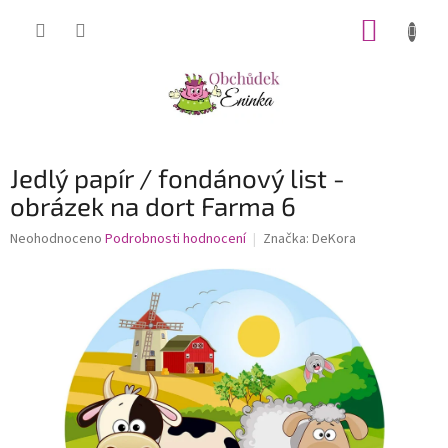
Přejít
NÁKUP
na
obsah
KOŠÍK
Jedlý papír / fondánový list -
obrázek na dort Farma 6
Průměrné
Neohodnoceno
Podrobnosti hodnocení
Značka:
DeKora
hodnocení
produktu
je
0,0
z
5
hvězdiček.