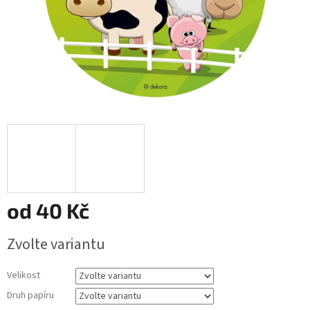
od
40 Kč
Měrná
Zvolte variantu
cena:
Velikost
Druh papíru