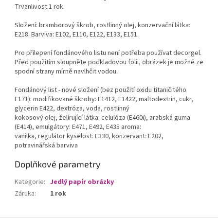
Trvanlivost 1 rok.
Složení: bramborový škrob, rostlinný olej, konzervační látka:
E218. Barviva: E102, E110, E122, E133, E151.
Pro přilepení fondánového listu není potřeba používat decorgel.
Před použitím sloupněte podkladovou folii, obrázek je možné ze
spodní strany mírně navlhčit vodou.
Fondánový list - nové složení (bez použití oxidu titaničitého
E171): modifikované škroby: E1412, E1422, maltodextrin, cukr,
glycerin E422, dextróza, voda, rostlinný
kokosový olej, želírující látka: celulóza (E460i), arabská guma
(E414), emulgátory: E471, E492, E435 aroma:
vanilka, regulátor kyselost: E330, konzervant: E202,
potravinářská barviva
Doplňkové parametry
Kategorie
:
Jedlý papír obrázky
Záruka
:
1 rok