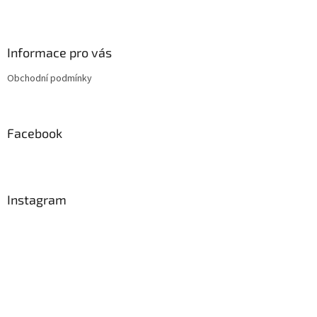
Z
á
p
a
Informace pro vás
t
Obchodní podmínky
í
Facebook
Instagram