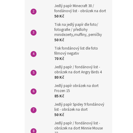
Jedlý papír Minecraft 30 /
fondánový list - obrázek na dort
50 Kč
Tisk na jedlý papír dle foto/
fotografie / předlohy
minidezerty,muffiny, perníčky
50 Kč
Tisk fondánový list dle foto
filmový negativ
70 Kč
Jedlý papír / fondánový list -
obrázek na dort Angry Birds 4
80 Kč
Jedlý papír obrázek na dort
Frozen 15
85 Kč
Jedlý papír Spidey 9 fondánový
list - obrázek na dort
50 Kč
Jedlý papír / fondánový list -
obrázek na dort Minnie Mouse