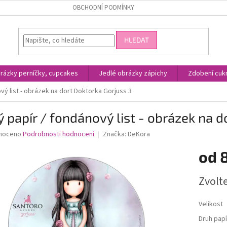
OBCHODNÍ PODMÍNKY
HLEDAT
rázky perníčky, cupcakes
Jedlé obrázky zápichy
Zdobení cukr
vý list - obrázek na dort Doktorka Gorjuss 3
ý papír / fondánový list - obrázek na 
né
noceno
Podrobnosti hodnocení
Značka:
DeKora
ní
od
u
Měrná
Zvolt
cena:
ek.
Velikost
Druh papí