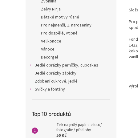
Zvonilka
Želvy Ninja
Slože
Dětské motivy různé
Pro 
Pro nejmenší, 1. narozeniny
spod
Pro dospělé, vtipné
Fondá
Velikonoce
E422,
Vánoce
kokos
vanil
Decorgel
Jedlé obrázky perníčky, cupcakes
Jedlé obrázky zápichy
Zdobení cukrové, jedlé
Výro
Svíčky a fontány
Top 10 produktů
Tisk na jedlý papír dle foto/
fotografie / předlohy
50 Kč