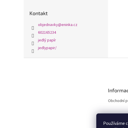
Kontakt
objednavky
@
eninka.cz
602165234
jedlý papír
jedlypapir/
Z
á
p
a
t
Informac
í
Obchodní 
Používáme c