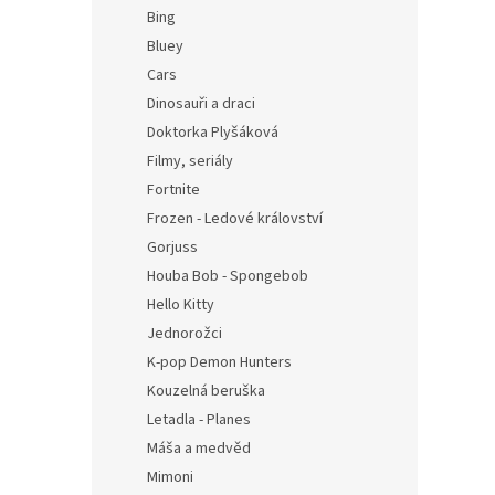
n
Bing
e
Bluey
l
Cars
Dinosauři a draci
Doktorka Plyšáková
Filmy, seriály
Fortnite
Frozen - Ledové království
Gorjuss
Houba Bob - Spongebob
Hello Kitty
Jednorožci
K-pop Demon Hunters
Kouzelná beruška
Letadla - Planes
Máša a medvěd
Mimoni