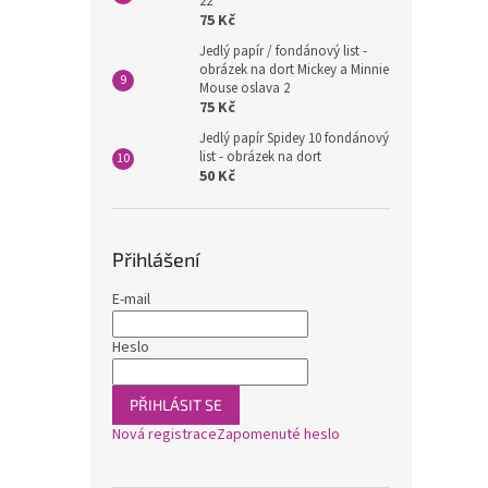
22
75 Kč
Jedlý papír / fondánový list -
obrázek na dort Mickey a Minnie
Mouse oslava 2
75 Kč
Jedlý papír Spidey 10 fondánový
list - obrázek na dort
50 Kč
Přihlášení
E-mail
Heslo
PŘIHLÁSIT SE
Nová registrace
Zapomenuté heslo