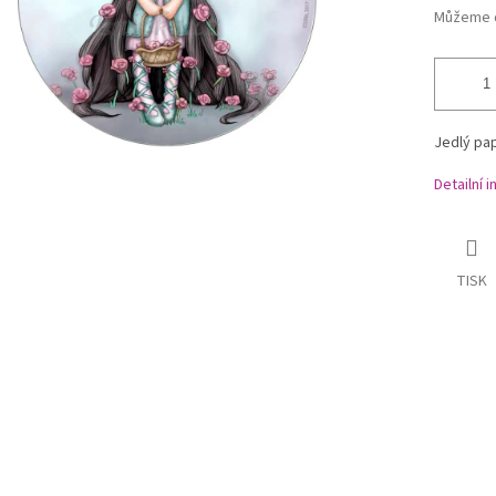
Můžeme d
Jedlý pap
Detailní 
TISK