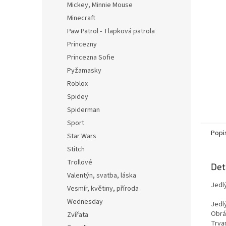
Mickey, Minnie Mouse
Minecraft
Paw Patrol - Tlapková patrola
Princezny
Princezna Sofie
Pyžamasky
Roblox
Spidey
Spiderman
Sport
Popi
Star Wars
Stitch
Trollové
Det
Valentýn, svatba, láska
Jedl
Vesmír, květiny, příroda
Wednesday
Jedl
Obrá
Zvířata
Trvan