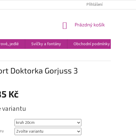
Přihlášení
NÁKUPNÍ
Prázdný košík
KOŠÍK
ové, jedlé
Svíčky a fontány
Obchodní podmínky
Kontak
dort Doktorka Gorjuss 3
85 Kč
e variantu
ru