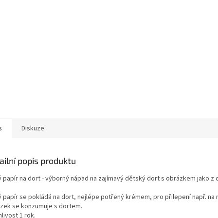
s
Diskuze
ailní popis produktu
ý papír na dort - výborný nápad na zajímavý dětský dort s obrázkem jako z c
ý papír se pokládá na dort, nejlépe potřený krémem, pro přilepení např. na
zek se konzumuje s dortem.
livost 1 rok.