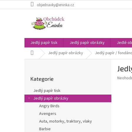
Přejít
objednavky@eninka.cz
na
obsah
Jedlý papír tisk
Jedlý papír obrázky
Jedlé ob
Domů
Jedlý papír obrázky
Jedlý papír / fondáno
P
Jedl
o
Přeskočit
s
Průměr
Neohod
Kategorie
kategorie
t
hodnoce
r
produkt
Jedlý papír tisk
a
je
Jedlý papír obrázky
0,0
n
z
Angry Birds
n
5
í
Avengers
hvězdič
p
Auta, motorky, traktory, vlaky
a
Barbie