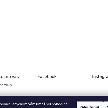
e pro vás
Facebook
Instagr
podmínky
ookies, abychom Vám umožnili pohodlné
Odmítnout