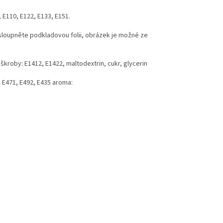
, E110, E122, E133, E151.
 sloupněte podkladovou folii, obrázek je možné ze
 škroby: E1412, E1422, maltodextrin, cukr, glycerin
y: E471, E492, E435 aroma: