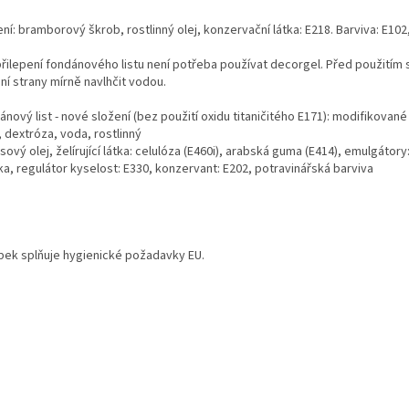
ní: bramborový škrob, rostlinný olej, konzervační látka: E218. Barviva: E102
přilepení fondánového listu není potřeba používat decorgel. Před použitím
ní strany mírně navlhčit vodou.
nový list - nové složení (bez použití oxidu titaničitého E171): modifikované
 dextróza, voda, rostlinný
ový olej, želírující látka: celulóza (E460i), arabská guma (E414), emulgátor
ka, regulátor kyselost: E330, konzervant: E202, potravinářská barviva
bek splňuje hygienické požadavky EU.