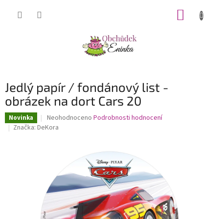
Přejít
NÁKUP
na
obsah
KOŠÍK
Jedlý papír / fondánový list -
obrázek na dort Cars 20
Průměrné
Neohodnoceno
Podrobnosti hodnocení
Novinka
hodnocení
Značka:
DeKora
produktu
je
0,0
z
5
hvězdiček.