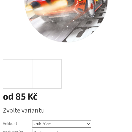
od
85 Kč
Měrná
Zvolte variantu
cena:
Velikost