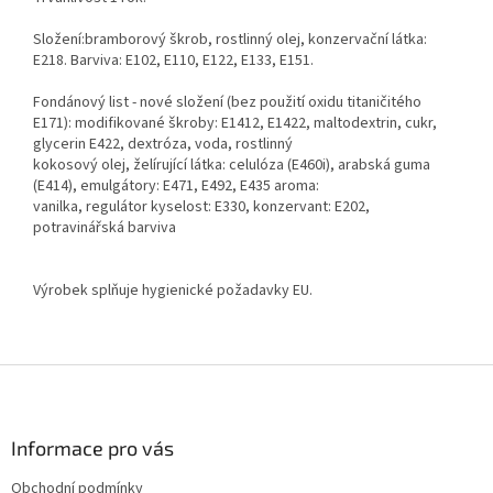
Složení:bramborový škrob, rostlinný olej, konzervační látka:
E218. Barviva: E102, E110, E122, E133, E151.
Fondánový list - nové složení (bez použití oxidu titaničitého
E171): modifikované škroby: E1412, E1422, maltodextrin, cukr,
glycerin E422, dextróza, voda, rostlinný
kokosový olej, želírující látka: celulóza (E460i), arabská guma
(E414), emulgátory: E471, E492, E435 aroma:
vanilka, regulátor kyselost: E330, konzervant: E202,
potravinářská barviva
Výrobek splňuje hygienické požadavky EU.
Z
á
p
a
Informace pro vás
t
Obchodní podmínky