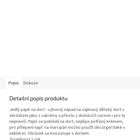
Popis
Diskuze
Detailní popis produktu
Jedlý papír na dort - výborný nápad na zajímavý dětský dort s
obrázkem jako z cukrárny a přesto z domácích surovin i pro ty
nejmenší. Papír se pokládá na dort, nejlépe potřený krémem,
pro přilepení např. na marcipán možno použít decorgel (také v
nabídce). Obrázek se konzumuje s dortem.
Trvanlivost 1 rok.