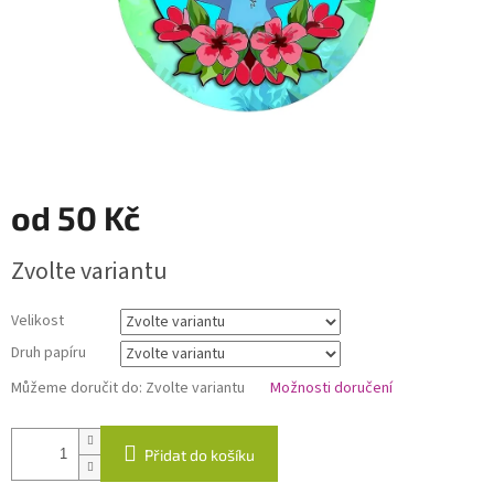
od
50 Kč
Měrná
Zvolte variantu
cena:
Velikost
Druh papíru
Můžeme doručit do:
Zvolte variantu
Možnosti doručení
Přidat do košíku