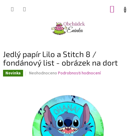
Přejít
NÁKUP
na
obsah
KOŠÍK
Jedlý papír Lilo a Stitch 8 /
fondánový list - obrázek na dort
Průměrné
Neohodnoceno
Podrobnosti hodnocení
Novinka
hodnocení
produktu
je
0,0
z
5
hvězdiček.