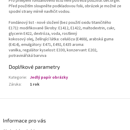
Pro přilepení fondánového listu není potřeba používat decorgel.
Před použitím sloupněte podkladovou folii, obrázek je možné ze
spodní strany mírně navlhčit vodou.
Fondánový list - nové složení (bez použití oxidu titaničitého
E171): modifikované škroby: E1412, E1422, maltodextrin, cukr,
glycerin E422, dextróza, voda, rostlinný
kokosový olej, želírující látka: celulóza (E460i), arabská guma
(E414), emulgátory: E471, E492, E435 aroma:
vanilka, regulátor kyselost: E330, konzervant: E202,
potravinářská barviva
Doplňkové parametry
Kategorie
:
Jedlý papír obrázky
Záruka
:
1 rok
Z
á
p
a
Informace pro vás
t