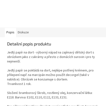
Popis
Diskuze
Detailní popis produktu
Jedlý papír na dort - výborný nápad na zajímavý dětský dort s
obrázkem jako z cukrárny a přesto z domácích surovin i pro ty
nejmenší.
Jedlý papír se pokládá na dort, nejlépe potřený krémem, pro
přilepení např. na marcipán možno použít decorgel (také v
nabídce). Obrázek se konzumuje s dortem.
Trvanlivost 1 rok.
Složení: bramborový škrob, rostlinný olej, konzervační látka:
E218. Barviva: E102, E110, E122, E133, E151.