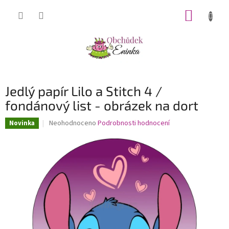
Přejít
NÁKUP
na
obsah
KOŠÍK
Jedlý papír Lilo a Stitch 4 /
fondánový list - obrázek na dort
Průměrné
Neohodnoceno
Podrobnosti hodnocení
Novinka
hodnocení
produktu
je
0,0
z
5
hvězdiček.