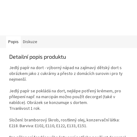
Popis
Diskuze
Detailní popis produktu
Jedlý papír na dort - výborný nápad na zajímavý dětský dort s
obrázkem jako z cukrárny a přesto z domácích surovin i pro ty
nejmenší.
Jedlý papír se pokládá na dort, nejlépe potřený krémem, pro
přilepení např. na marcipán možno použít decorgel (také v
nabídce). Obrázek se konzumuje s dortem.
Trvanlivost 1 rok.
Složení: bramborový škrob, rostlinný olej, konzervační látka:
E218. Barviva: E102, E110, E122, E133, E151.