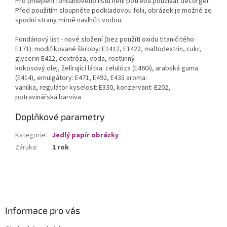
Pro přilepení fondánového listu není potřeba používat decorgel.
Před použitím sloupněte podkladovou folii, obrázek je možné ze
spodní strany mírně navlhčit vodou.
Fondánový list - nové složení (bez použití oxidu titaničitého
E171): modifikované škroby: E1412, E1422, maltodextrin, cukr,
glycerin E422, dextróza, voda, rostlinný
kokosový olej, želírující látka: celulóza (E460i), arabská guma
(E414), emulgátory: E471, E492, E435 aroma:
vanilka, regulátor kyselost: E330, konzervant: E202,
potravinářská barviva
Doplňkové parametry
Kategorie
:
Jedlý papír obrázky
Záruka
:
1 rok
Z
á
p
a
Informace pro vás
t