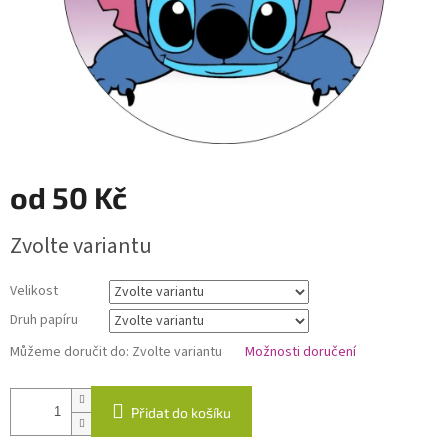
od
50 Kč
Měrná
Zvolte variantu
cena:
Velikost
Druh papíru
Můžeme doručit do:
Zvolte variantu
Možnosti doručení
Přidat do košíku