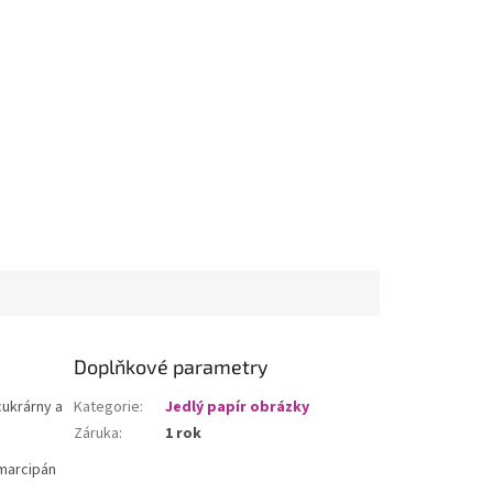
Doplňkové parametry
cukrárny a
Kategorie
:
Jedlý papír obrázky
Záruka
:
1 rok
 marcipán