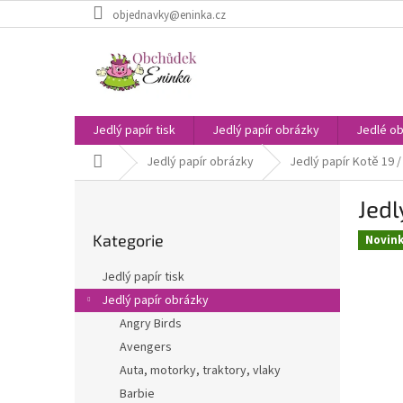
Přejít
objednavky@eninka.cz
na
obsah
Jedlý papír tisk
Jedlý papír obrázky
Jedlé ob
Domů
Jedlý papír obrázky
Jedlý papír Kotě 19 /
P
Jedl
o
Přeskočit
s
Kategorie
kategorie
Novin
t
r
Jedlý papír tisk
a
Jedlý papír obrázky
n
Angry Birds
n
í
Avengers
p
Auta, motorky, traktory, vlaky
a
Barbie