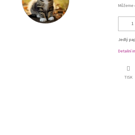
Můžeme d
Jedlý pap
Detailní 
TISK