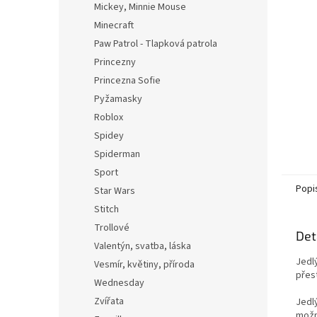
Mickey, Minnie Mouse
Minecraft
Paw Patrol - Tlapková patrola
Princezny
Princezna Sofie
Pyžamasky
Roblox
Spidey
Spiderman
Sport
Popi
Star Wars
Stitch
Trollové
Det
Valentýn, svatba, láska
Jedl
Vesmír, květiny, příroda
přest
Wednesday
Zvířata
Jedl
možn