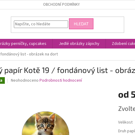
OBCHODNÍ PODMÍNKY
HLEDAT
rázky perníčky, cupcakes
Jedlé obrázky zápichy
Zdobení cukr
 fondánový list - obrázek na dort
ý papír Kotě 19 / fondánový list - obrá
Průměrné
Neohodnoceno
Podrobnosti hodnocení
ka
hodnocení
produktu
od
je
0,0
Měrná
Zvolt
z
cena:
5
hvězdiček.
Velikost
Druh papí