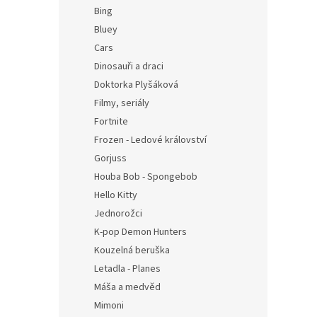
n
Bing
e
Bluey
l
Cars
Dinosauři a draci
Doktorka Plyšáková
Filmy, seriály
Fortnite
Frozen - Ledové království
Gorjuss
Houba Bob - Spongebob
Hello Kitty
Jednorožci
K-pop Demon Hunters
Kouzelná beruška
Letadla - Planes
Máša a medvěd
Mimoni