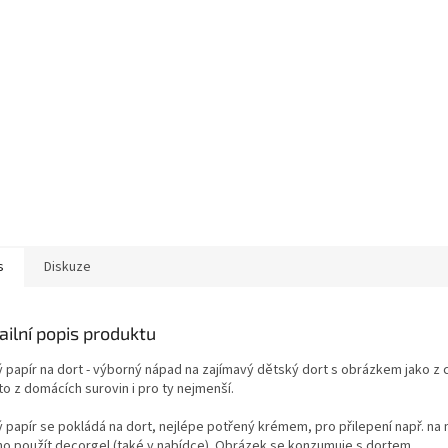
s
Diskuze
ailní popis produktu
ý papír na dort - výborný nápad na zajímavý dětský dort s obrázkem jako z 
o z domácích surovin i pro ty nejmenší.
ý papír se pokládá na dort, nejlépe potřený krémem, pro přilepení např. na
o použít decorgel (také v nabídce). Obrázek se konzumuje s dortem.