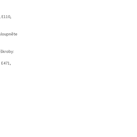
, E110,
 sloupněte
 škroby:
: E471,