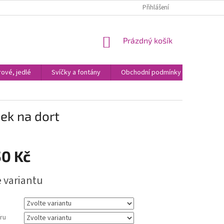
Přihlášení
NÁKUPNÍ
Prázdný košík
KOŠÍK
ové, jedlé
Svíčky a fontány
Obchodní podmínky
Kontak
zek na dort
50 Kč
e variantu
ru