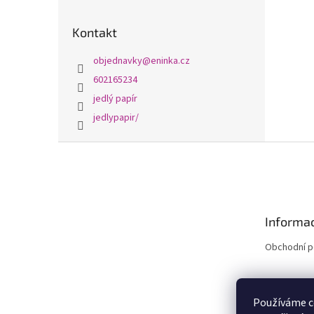
Kontakt
objednavky
@
eninka.cz
602165234
jedlý papír
jedlypapir/
Z
á
p
a
t
Informac
í
Obchodní 
Používáme c