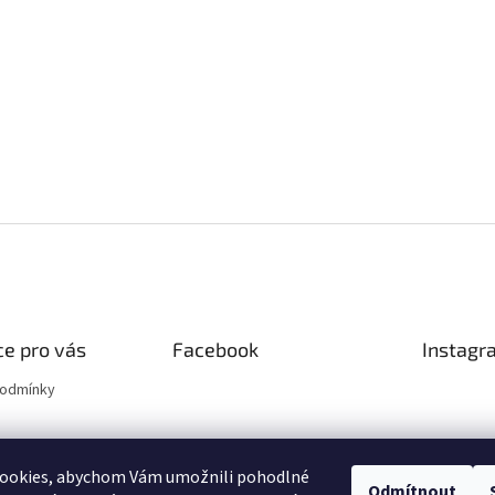
e pro vás
Facebook
Instagr
podmínky
ookies, abychom Vám umožnili pohodlné
Odmítnout