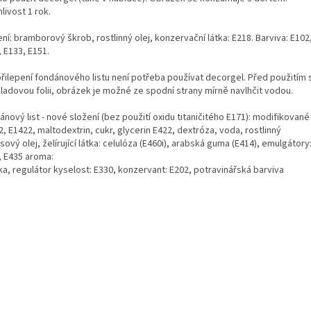
livost 1 rok.
ní: bramborový škrob, rostlinný olej, konzervační látka: E218. Barviva: E102
 E133, E151.
přilepení fondánového listu není potřeba používat decorgel. Před použitím
ladovou folii, obrázek je možné ze spodní strany mírně navlhčit vodou.
nový list - nové složení (bez použití oxidu titaničitého E171): modifikované
, E1422, maltodextrin, cukr, glycerin E422, dextróza, voda, rostlinný
ový olej, želírující látka: celulóza (E460i), arabská guma (E414), emulgátory
, E435 aroma:
ka, regulátor kyselost: E330, konzervant: E202, potravinářská barviva