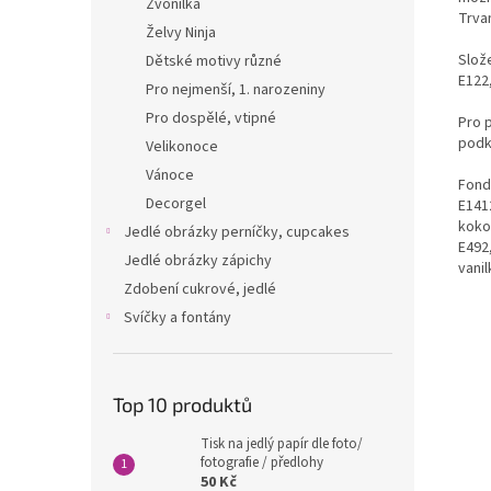
Zvonilka
Trvan
Želvy Ninja
Slože
Dětské motivy různé
E122,
Pro nejmenší, 1. narozeniny
Pro dospělé, vtipné
Pro 
podk
Velikonoce
Vánoce
Fondá
Decorgel
E1412
kokos
Jedlé obrázky perníčky, cupcakes
E492
Jedlé obrázky zápichy
vanil
Zdobení cukrové, jedlé
Svíčky a fontány
Top 10 produktů
Tisk na jedlý papír dle foto/
fotografie / předlohy
50 Kč