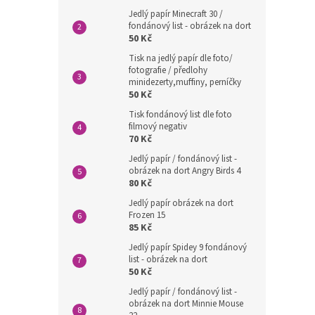
Jedlý papír Minecraft 30 /
fondánový list - obrázek na dort
50 Kč
Tisk na jedlý papír dle foto/
fotografie / předlohy
minidezerty,muffiny, perníčky
50 Kč
Tisk fondánový list dle foto
filmový negativ
70 Kč
Jedlý papír / fondánový list -
obrázek na dort Angry Birds 4
80 Kč
Jedlý papír obrázek na dort
Frozen 15
85 Kč
Jedlý papír Spidey 9 fondánový
list - obrázek na dort
50 Kč
Jedlý papír / fondánový list -
obrázek na dort Minnie Mouse