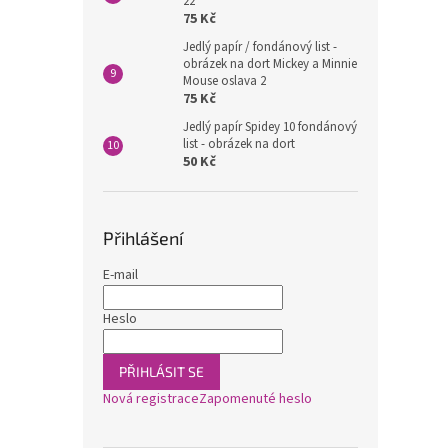
22
75 Kč
Jedlý papír / fondánový list -
obrázek na dort Mickey a Minnie
Mouse oslava 2
75 Kč
Jedlý papír Spidey 10 fondánový
list - obrázek na dort
50 Kč
Přihlášení
E-mail
Heslo
PŘIHLÁSIT SE
Nová registrace
Zapomenuté heslo