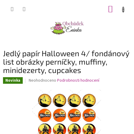
Přejít
NÁKUP
na
obsah
KOŠÍK
Jedlý papír Halloween 4/ fondánový
list obrázky perníčky, muffiny,
minidezerty, cupcakes
Průměrné
Neohodnoceno
Podrobnosti hodnocení
Novinka
hodnocení
produktu
je
0,0
z
5
hvězdiček.