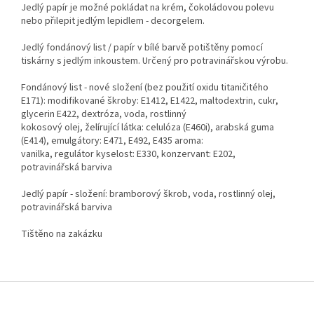
Jedlý papír je možné pokládat na krém, čokoládovou polevu
nebo přilepit jedlým lepidlem - decorgelem.
Jedlý fondánový list / papír v bílé barvě potištěny pomocí
tiskárny s jedlým inkoustem. Určený pro potravinářskou výrobu.
Fondánový list - nové složení (bez použití oxidu titaničitého
E171): modifikované škroby: E1412, E1422, maltodextrin, cukr,
glycerin E422, dextróza, voda, rostlinný
kokosový olej, želírující látka: celulóza (E460i), arabská guma
(E414), emulgátory: E471, E492, E435 aroma:
vanilka, regulátor kyselost: E330, konzervant: E202,
potravinářská barviva
Jedlý papír - složení: bramborový škrob, voda, rostlinný olej,
potravinářská barviva
Tištěno na zakázku
Z
á