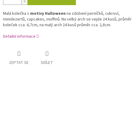
Malá kolečka s
motivy Halloween
na zdobení perníčků, cukroví,
minidezertů, cupcakes, muffinů. Na velký arch se vejde 24 kusů, průměr
koleček cca. 4,7cm, na malý arch 24 kusů průměr cca. 2,8cm.
Detailní informace
ZEPTAT SE
SDÍLET