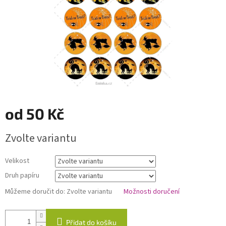
od
50 Kč
Měrná
Zvolte variantu
cena:
Velikost
Druh papíru
Můžeme doručit do:
Zvolte variantu
Možnosti doručení
Přidat do košíku