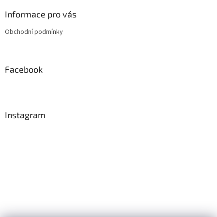
p
a
Informace pro vás
t
Obchodní podmínky
í
Facebook
Instagram