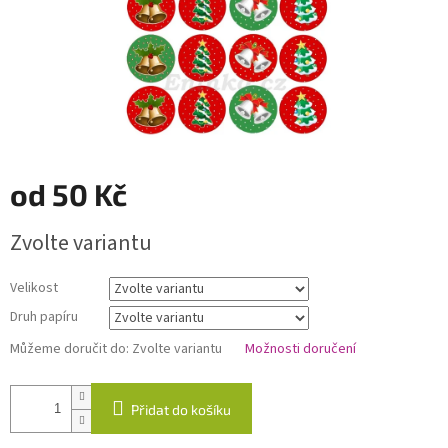
od
50 Kč
Měrná
Zvolte variantu
cena:
Velikost
Druh papíru
Můžeme doručit do:
Zvolte variantu
Možnosti doručení
Přidat do košíku