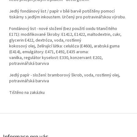
Jedlý fondánový list / papír v bílé barvě potištěny pomocí
tiskárny s jedlým inkoustem. Určený pro potravinářskou výrobu.
Fondánový list - nové složení (bez použití oxidu titaničitého
E171): modifikované škroby: E1412, E1422, maltodextrin, cukr,
glycerin E422, dextróza, voda, rostlinný
kokosový olej, želírující látka: celulóza (E460i), arabská guma
(E414), emulgátory: E471, E492, E435 aroma:
vanilka, regulátor kyselost: E330, konzervant: E202,
potravinářská barviva
Jedlý papír - složení: bramborový škrob, voda, rostlinný olej,
potravinářská barviva
Tištěno na zakázku
Z
á
p
a
Informace pro vás