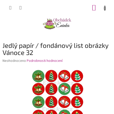
Přejít
NÁKUP
na
obsah
KOŠÍK
Jedlý papír / fondánový list obrázky
Vánoce 32
Průměrné
Neohodnoceno
Podrobnosti hodnocení
hodnocení
produktu
je
0,0
z
5
hvězdiček.