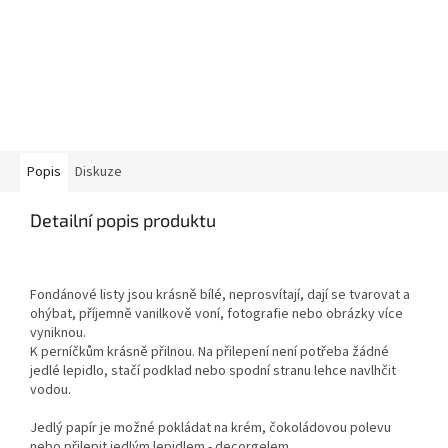
Popis
Diskuze
Detailní popis produktu
Fondánové listy jsou krásně bílé, neprosvítají, dají se tvarovat a
ohýbat, příjemně vanilkově voní, fotografie nebo obrázky více
vyniknou.
K perníčkům krásně přilnou. Na přilepení není potřeba žádné
jedlé lepidlo, stačí podklad nebo spodní stranu lehce navlhčit
vodou.
Jedlý papír je možné pokládat na krém, čokoládovou polevu
nebo přilepit jedlým lepidlem - decorgelem.