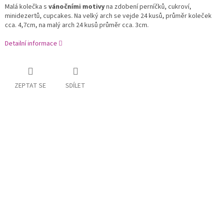
Malá kolečka s
vánočními motivy
na zdobení perníčků, cukroví,
minidezertů, cupcakes. Na velký arch se vejde 24 kusů, průměr koleček
cca. 4,7cm, na malý arch 24 kusů průměr cca. 3cm.
Detailní informace
ZEPTAT SE
SDÍLET