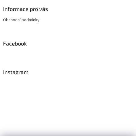
p
a
Informace pro vás
t
Obchodní podmínky
í
Facebook
Instagram