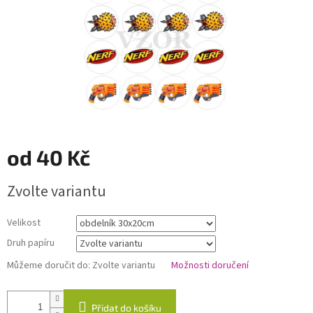
od
40 Kč
Měrná
Zvolte variantu
cena:
Velikost
Druh papíru
Můžeme doručit do:
Zvolte variantu
Možnosti doručení
Přidat do košíku