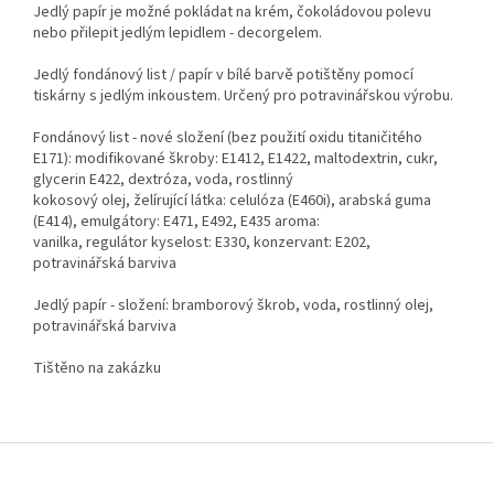
Jedlý papír je možné pokládat na krém, čokoládovou polevu
nebo přilepit jedlým lepidlem - decorgelem.
Jedlý fondánový list / papír v bílé barvě potištěny pomocí
tiskárny s jedlým inkoustem. Určený pro potravinářskou výrobu.
Fondánový list - nové složení (bez použití oxidu titaničitého
E171): modifikované škroby: E1412, E1422, maltodextrin, cukr,
glycerin E422, dextróza, voda, rostlinný
kokosový olej, želírující látka: celulóza (E460i), arabská guma
(E414), emulgátory: E471, E492, E435 aroma:
vanilka, regulátor kyselost: E330, konzervant: E202,
potravinářská barviva
Jedlý papír - složení: bramborový škrob, voda, rostlinný olej,
potravinářská barviva
Tištěno na zakázku
Z
á