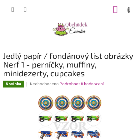
Přejít
NÁKUP
na
obsah
KOŠÍK
Jedlý papír / fondánový list obrázky
Nerf 1 - perníčky, muffiny,
minidezerty, cupcakes
Průměrné
Neohodnoceno
Podrobnosti hodnocení
Novinka
hodnocení
produktu
je
0,0
z
5
hvězdiček.