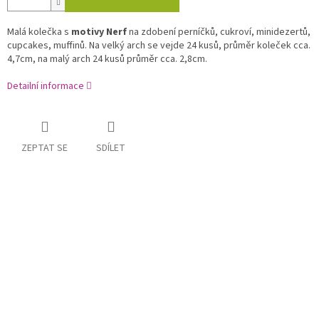
Malá kolečka s
motivy Nerf
na zdobení perníčků, cukroví, minidezertů,
cupcakes, muffinů. Na velký arch se vejde 24 kusů, průměr koleček cca.
4,7cm, na malý arch 24 kusů průměr cca. 2,8cm.
Detailní informace
ZEPTAT SE
SDÍLET