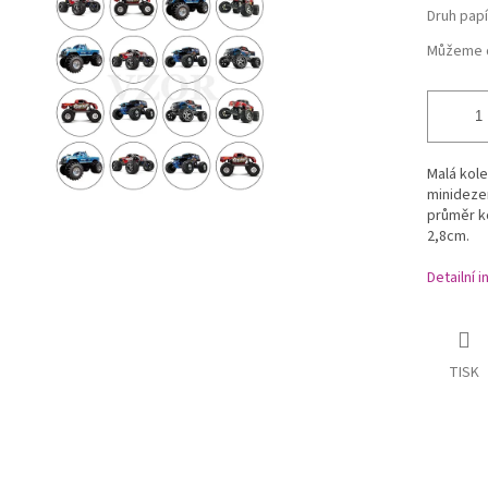
Druh papí
Můžeme d
Malá kol
minidezer
průměr ko
2,8cm.
Detailní 
TISK