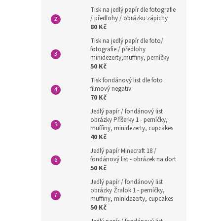
Tisk na jedlý papír dle fotografie
/ předlohy / obrázku zápichy
80 Kč
Tisk na jedlý papír dle foto/
fotografie / předlohy
minidezerty,muffiny, perníčky
50 Kč
Tisk fondánový list dle foto
filmový negativ
70 Kč
Jedlý papír / fondánový list
obrázky Příšerky 1 - perníčky,
muffiny, minidezerty, cupcakes
40 Kč
Jedlý papír Minecraft 18 /
fondánový list - obrázek na dort
50 Kč
Jedlý papír / fondánový list
obrázky Žralok 1 - perníčky,
muffiny, minidezerty, cupcakes
50 Kč