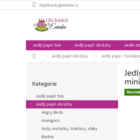
Přejít
objednavky@eninka.cz
na
obsah
Jedlý papír tisk
Jedlý papír obrázky
Jedlé ob
Domů
Jedlý papír obrázky
Jedlý papír / fondáno
P
Jedl
o
Přeskočit
s
mini
Kategorie
kategorie
t
Novin
r
Jedlý papír tisk
a
Jedlý papír obrázky
n
Angry Birds
n
í
Avengers
p
Auta, motorky, traktory, vlaky
a
Barbie