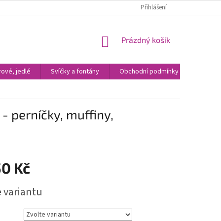
Přihlášení
NÁKUPNÍ
Prázdný košík
KOŠÍK
ové, jedlé
Svíčky a fontány
Obchodní podmínky
Kontak
 - perníčky, muffiny,
50 Kč
e variantu