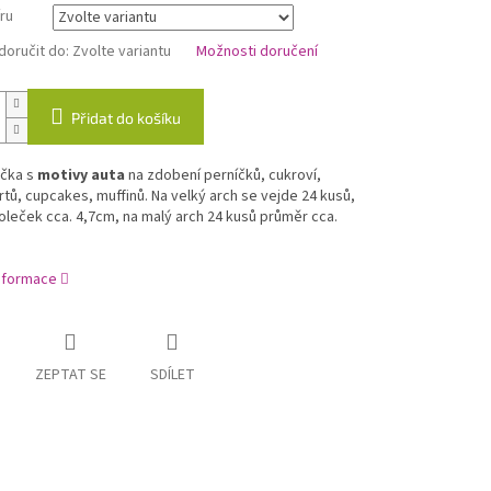
ru
oručit do:
Zvolte variantu
Možnosti doručení
Přidat do košíku
ečka s
motivy auta
na zdobení perníčků, cukroví,
tů, cupcakes, muffinů. Na velký arch se vejde 24 kusů,
leček cca. 4,7cm, na malý arch 24 kusů průměr cca.
informace
ZEPTAT SE
SDÍLET