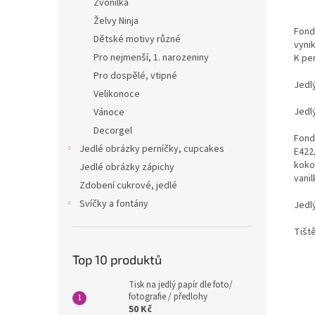
Zvonilka
Želvy Ninja
Fondá
Dětské motivy různé
vyni
Pro nejmenší, 1. narozeniny
K per
Pro dospělé, vtipné
Jedl
Velikonoce
Jedl
Vánoce
Decorgel
Fondá
Jedlé obrázky perníčky, cupcakes
E422,
kokos
Jedlé obrázky zápichy
vanil
Zdobení cukrové, jedlé
Svíčky a fontány
Jedlý
Tišt
Top 10 produktů
Tisk na jedlý papír dle foto/
fotografie / předlohy
50 Kč