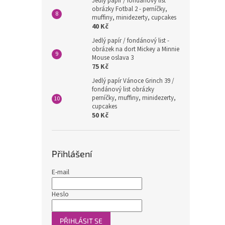
Jedlý papír / fondánový list
obrázky Fotbal 2 - perníčky,
muffiny, minidezerty, cupcakes
40 Kč
Jedlý papír / fondánový list -
obrázek na dort Mickey a Minnie
Mouse oslava 3
75 Kč
Jedlý papír Vánoce Grinch 39 /
fondánový list obrázky
perníčky, muffiny, minidezerty,
cupcakes
50 Kč
Přihlášení
E-mail
Heslo
PŘIHLÁSIT SE