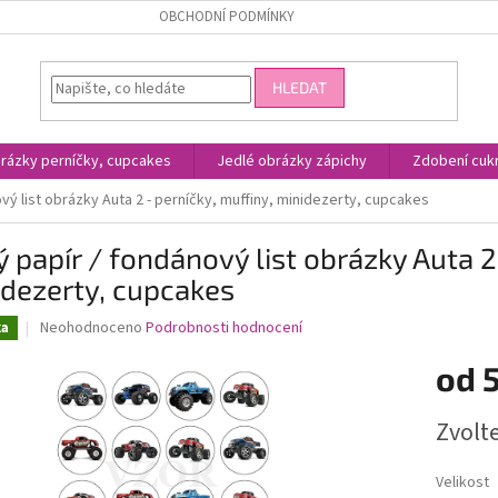
OBCHODNÍ PODMÍNKY
HLEDAT
rázky perníčky, cupcakes
Jedlé obrázky zápichy
Zdobení cukr
vý list obrázky Auta 2 - perníčky, muffiny, minidezerty, cupcakes
ý papír / fondánový list obrázky Auta 2
dezerty, cupcakes
Průměrné
Neohodnoceno
Podrobnosti hodnocení
ka
hodnocení
produktu
od
je
0,0
Měrná
Zvolt
z
cena:
5
hvězdiček.
Velikost