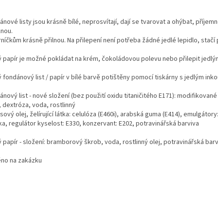
nové listy jsou krásně bílé, neprosvítají, dají se tvarovat a ohýbat, příje
knou.
níčkům krásně přilnou. Na přilepení není potřeba žádné jedlé lepidlo, stač
ý papír je možné pokládat na krém, čokoládovou polevu nebo přilepit jedlý
ý fondánový list / papír v bílé barvě potištěny pomocí tiskárny s jedlým in
nový list - nové složení (bez použití oxidu titaničitého E171): modifikované
 dextróza, voda, rostlinný
ový olej, želírující látka: celulóza (E460i), arabská guma (E414), emulgátor
ka, regulátor kyselost: E330, konzervant: E202, potravinářská barviva
 papír - složení: bramborový škrob, voda, rostlinný olej, potravinářská bar
ěno na zakázku