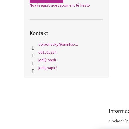
Nová registrace
Zapomenuté heslo
Kontakt
objednavky
@
eninka.cz
602165234
jedlý papír
jedlypapir/
Z
á
p
a
t
Informac
í
Obchodní 