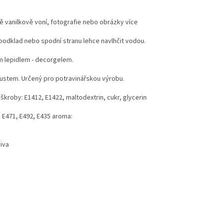
mně vanilkově voní, fotografie nebo obrázky více
í podklad nebo spodní stranu lehce navlhčit vodou.
m lepidlem - decorgelem.
koustem. Určený pro potravinářskou výrobu.
 škroby: E1412, E1422, maltodextrin, cukr, glycerin
y: E471, E492, E435 aroma:
viva