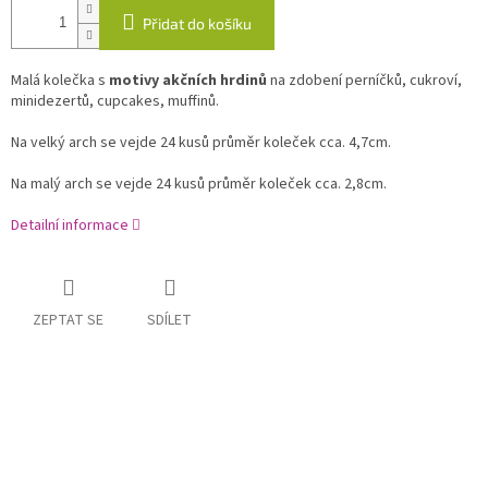
Přidat do košíku
Malá kolečka s
motivy akčních hrdinů
na zdobení perníčků, cukroví,
minidezertů, cupcakes, muffinů.
Na velký arch se vejde 24 kusů průměr koleček cca. 4,7cm.
Na malý arch se vejde 24 kusů průměr koleček cca. 2,8cm.
Detailní informace
ZEPTAT SE
SDÍLET