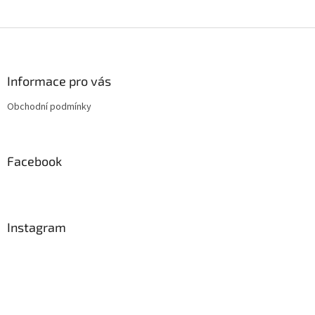
Z
á
p
a
Informace pro vás
t
Obchodní podmínky
í
Facebook
Instagram