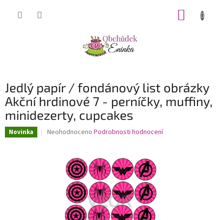
Přejít
NÁKUP
na
obsah
KOŠÍK
Jedlý papír / fondánový list obrázky
Akční hrdinové 7 - perníčky, muffiny,
minidezerty, cupcakes
Průměrné
Neohodnoceno
Podrobnosti hodnocení
Novinka
hodnocení
produktu
je
0,0
z
5
hvězdiček.