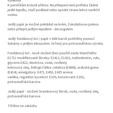
vyniknou.
K perníčkům krásně přilnou. Na přilepení není potřeba žádné
jedlé lepidlo, stačí podklad nebo spodní stranu lehce navlhčit
vodou.
Jedlý papír je možné pokládat na krém, čokoládovou polevu
nebo přilepit jedlým lepidlem - decorgelem.
Jedlý fondánový list / papír v bílé barvě potištěny pomocí
tiskárny s jedlým inkoustem. Určený pro potravinářskou výrobu.
Fondánový list - nové složení (bez použití oxidu titaničitého
E171): modifikované škroby: E1412, E1422, maltodextrin, cukr,
glycerin E422, dextróza, voda, rostlinný
kokosový olej, želírující látka: celulóza (E460i), arabská guma
(E414), emulgátory: E471, E492, E435 aroma:
vanilka, regulátor kyselost: E330, konzervant: E202,
potravinářská barviva
Jedlý papír - složení: bramborový škrob, voda, rostlinný olej,
potravinářská barviva
Tištěno na zakázku