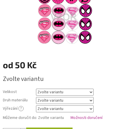
od
50 Kč
Měrná
Zvolte variantu
cena:
Velikost
Druh materiálu
Výřezání
?
Můžeme doručit do:
Zvolte variantu
Možnosti doručení