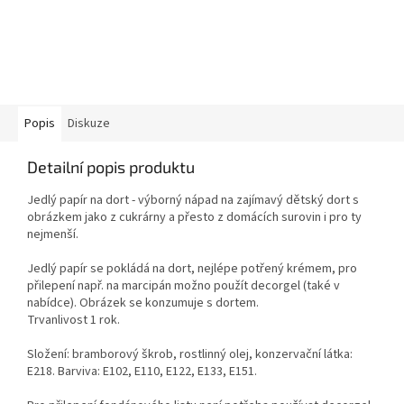
Popis
Diskuze
Detailní popis produktu
Jedlý papír na dort - výborný nápad na zajímavý dětský dort s
obrázkem jako z cukrárny a přesto z domácích surovin i pro ty
nejmenší.
Jedlý papír se pokládá na dort, nejlépe potřený krémem, pro
přilepení např. na marcipán možno použít decorgel (také v
nabídce). Obrázek se konzumuje s dortem.
Trvanlivost 1 rok.
Složení: bramborový škrob, rostlinný olej, konzervační látka:
E218. Barviva: E102, E110, E122, E133, E151.