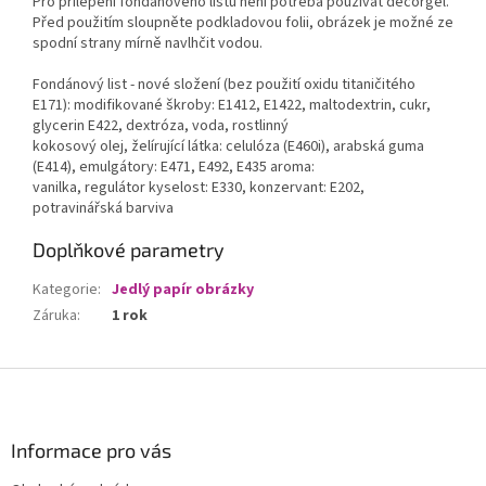
Pro přilepení fondánového listu není potřeba používat decorgel.
Před použitím sloupněte podkladovou folii, obrázek je možné ze
spodní strany mírně navlhčit vodou.
Fondánový list - nové složení (bez použití oxidu titaničitého
E171): modifikované škroby: E1412, E1422, maltodextrin, cukr,
glycerin E422, dextróza, voda, rostlinný
kokosový olej, želírující látka: celulóza (E460i), arabská guma
(E414), emulgátory: E471, E492, E435 aroma:
vanilka, regulátor kyselost: E330, konzervant: E202,
potravinářská barviva
Doplňkové parametry
Kategorie
:
Jedlý papír obrázky
Záruka
:
1 rok
Z
á
p
a
Informace pro vás
t