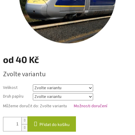
od
40 Kč
Měrná
Zvolte variantu
cena:
Velikost
Druh papíru
Můžeme doručit do:
Zvolte variantu
Možnosti doručení
Přidat do košíku