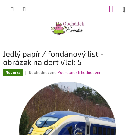
Přejít
NÁKUP
na
obsah
KOŠÍK
Jedlý papír / fondánový list -
obrázek na dort Vlak 5
Průměrné
Neohodnoceno
Podrobnosti hodnocení
Novinka
hodnocení
produktu
je
0,0
z
5
hvězdiček.