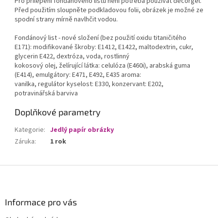
Pro přilepení fondánového listu není potřeba používat decorgel.
Před použitím sloupněte podkladovou folii, obrázek je možné ze
spodní strany mírně navlhčit vodou.
Fondánový list - nové složení (bez použití oxidu titaničitého
E171): modifikované škroby: E1412, E1422, maltodextrin, cukr,
glycerin E422, dextróza, voda, rostlinný
kokosový olej, želírující látka: celulóza (E460i), arabská guma
(E414), emulgátory: E471, E492, E435 aroma:
vanilka, regulátor kyselost: E330, konzervant: E202,
potravinářská barviva
Doplňkové parametry
Kategorie
:
Jedlý papír obrázky
Záruka
:
1 rok
Z
á
p
a
Informace pro vás
t