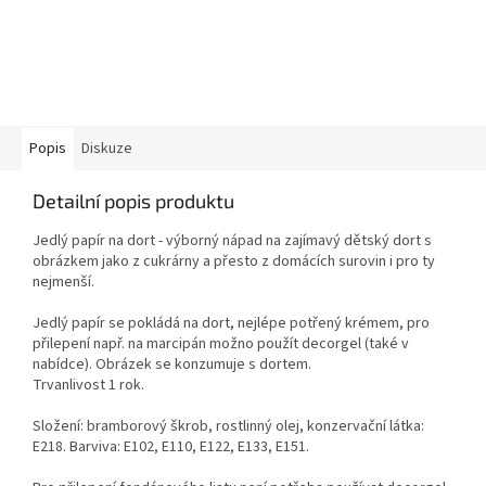
Popis
Diskuze
Detailní popis produktu
Jedlý papír na dort - výborný nápad na zajímavý dětský dort s
obrázkem jako z cukrárny a přesto z domácích surovin i pro ty
nejmenší.
Jedlý papír se pokládá na dort, nejlépe potřený krémem, pro
přilepení např. na marcipán možno použít decorgel (také v
nabídce). Obrázek se konzumuje s dortem.
Trvanlivost 1 rok.
Složení: bramborový škrob, rostlinný olej, konzervační látka:
E218. Barviva: E102, E110, E122, E133, E151.