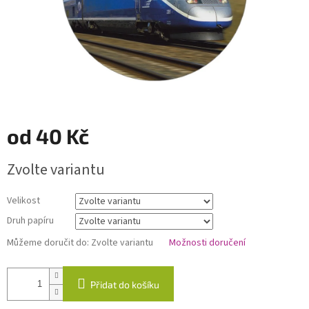
od
40 Kč
Měrná
Zvolte variantu
cena:
Velikost
Druh papíru
Můžeme doručit do:
Zvolte variantu
Možnosti doručení
Přidat do košíku