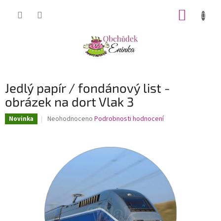
Přejít
NÁKUP
na
obsah
KOŠÍK
Jedlý papír / fondánový list -
obrázek na dort Vlak 3
Průměrné
Neohodnoceno
Podrobnosti hodnocení
Novinka
hodnocení
produktu
je
0,0
z
5
hvězdiček.