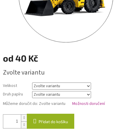
od
40 Kč
Měrná
Zvolte variantu
cena:
Velikost
Druh papíru
Můžeme doručit do:
Zvolte variantu
Možnosti doručení
Přidat do košíku