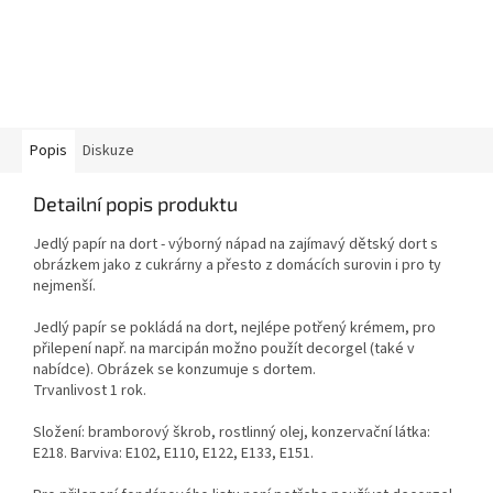
Popis
Diskuze
Detailní popis produktu
Jedlý papír na dort - výborný nápad na zajímavý dětský dort s
obrázkem jako z cukrárny a přesto z domácích surovin i pro ty
nejmenší.
Jedlý papír se pokládá na dort, nejlépe potřený krémem, pro
přilepení např. na marcipán možno použít decorgel (také v
nabídce). Obrázek se konzumuje s dortem.
Trvanlivost 1 rok.
Složení: bramborový škrob, rostlinný olej, konzervační látka:
E218. Barviva: E102, E110, E122, E133, E151.