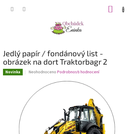
Přejít
NÁKUP
na
obsah
KOŠÍK
Jedlý papír / fondánový list -
obrázek na dort Traktorbagr 2
Průměrné
Neohodnoceno
Podrobnosti hodnocení
Novinka
hodnocení
produktu
je
0,0
z
5
hvězdiček.