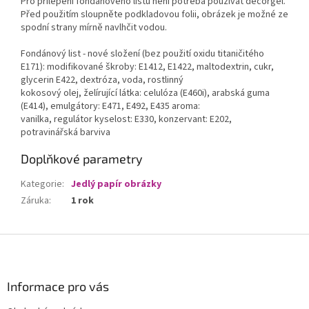
Pro přilepení fondánového listu není potřeba používat decorgel.
Před použitím sloupněte podkladovou folii, obrázek je možné ze
spodní strany mírně navlhčit vodou.
Fondánový list - nové složení (bez použití oxidu titaničitého
E171): modifikované škroby: E1412, E1422, maltodextrin, cukr,
glycerin E422, dextróza, voda, rostlinný
kokosový olej, želírující látka: celulóza (E460i), arabská guma
(E414), emulgátory: E471, E492, E435 aroma:
vanilka, regulátor kyselost: E330, konzervant: E202,
potravinářská barviva
Doplňkové parametry
Kategorie
:
Jedlý papír obrázky
Záruka
:
1 rok
Z
á
p
a
Informace pro vás
t