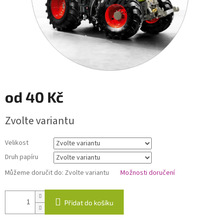
od
40 Kč
Měrná
Zvolte variantu
cena:
Velikost
Druh papíru
Můžeme doručit do:
Zvolte variantu
Možnosti doručení
Přidat do košíku