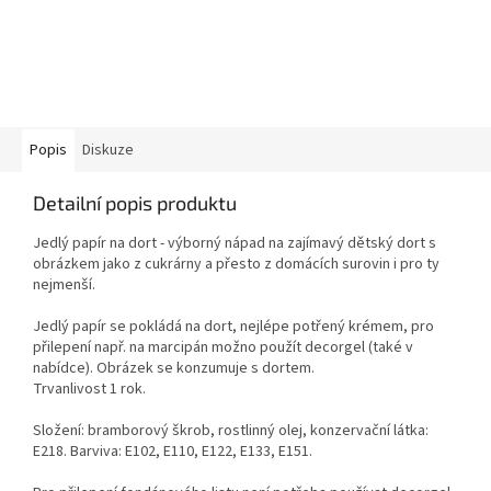
Popis
Diskuze
Detailní popis produktu
Jedlý papír na dort - výborný nápad na zajímavý dětský dort s
obrázkem jako z cukrárny a přesto z domácích surovin i pro ty
nejmenší.
Jedlý papír se pokládá na dort, nejlépe potřený krémem, pro
přilepení např. na marcipán možno použít decorgel (také v
nabídce). Obrázek se konzumuje s dortem.
Trvanlivost 1 rok.
Složení: bramborový škrob, rostlinný olej, konzervační látka:
E218. Barviva: E102, E110, E122, E133, E151.