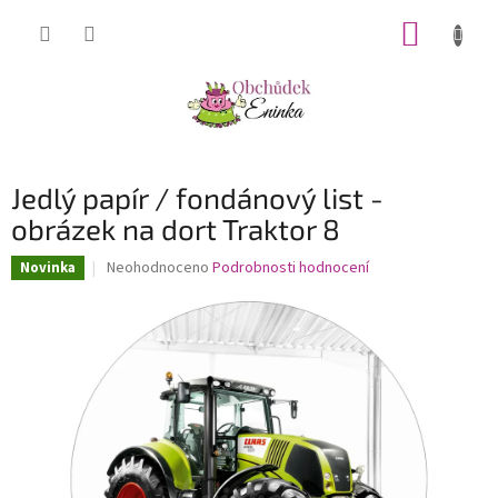
Přejít
NÁKUP
na
obsah
KOŠÍK
Jedlý papír / fondánový list -
obrázek na dort Traktor 8
Průměrné
Neohodnoceno
Podrobnosti hodnocení
Novinka
hodnocení
produktu
je
0,0
z
5
hvězdiček.