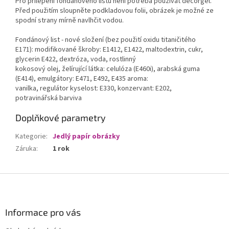
Pro přilepení fondánového listu není potřeba používat decorgel.
Před použitím sloupněte podkladovou folii, obrázek je možné ze
spodní strany mírně navlhčit vodou.
Fondánový list - nové složení (bez použití oxidu titaničitého
E171): modifikované škroby: E1412, E1422, maltodextrin, cukr,
glycerin E422, dextróza, voda, rostlinný
kokosový olej, želírující látka: celulóza (E460i), arabská guma
(E414), emulgátory: E471, E492, E435 aroma:
vanilka, regulátor kyselost: E330, konzervant: E202,
potravinářská barviva
Doplňkové parametry
Kategorie
:
Jedlý papír obrázky
Záruka
:
1 rok
Z
á
p
a
Informace pro vás
t