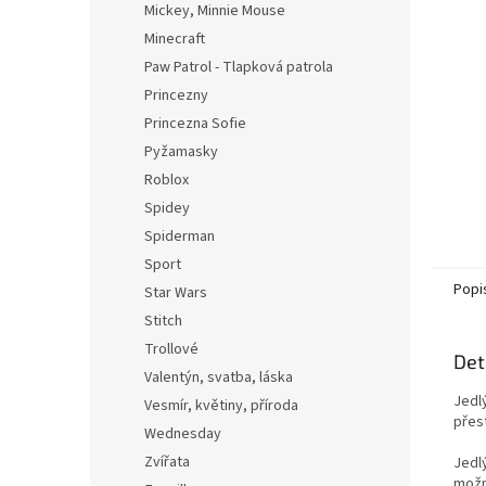
Mickey, Minnie Mouse
Minecraft
Paw Patrol - Tlapková patrola
Princezny
Princezna Sofie
Pyžamasky
Roblox
Spidey
Spiderman
Sport
Popi
Star Wars
Stitch
Trollové
Det
Valentýn, svatba, láska
Jedl
Vesmír, květiny, příroda
přest
Wednesday
Zvířata
Jedl
možn