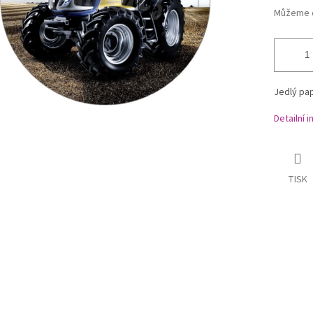
Můžeme d
Jedlý pap
Detailní 
TISK