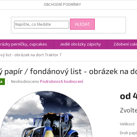
OBCHODNÍ PODMÍNKY
HLEDAT
rázky perníčky, cupcakes
Jedlé obrázky zápichy
Zdobení cukr
vý list - obrázek na dort Traktor 7
ý papír / fondánový list - obrázek na d
Průměrné
Neohodnoceno
Podrobnosti hodnocení
ka
hodnocení
produktu
od
je
0,0
Měrná
Zvolt
z
cena:
5
hvězdiček.
Velikost
Druh papí