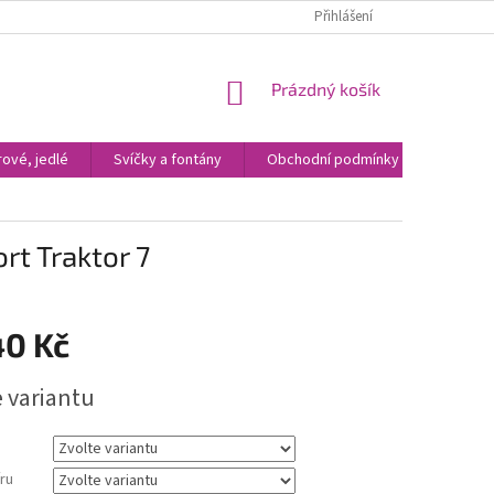
Přihlášení
NÁKUPNÍ
Prázdný košík
KOŠÍK
ové, jedlé
Svíčky a fontány
Obchodní podmínky
Kontak
ort Traktor 7
40 Kč
e variantu
ru