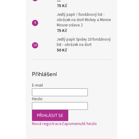
22
75 Kč
Jedlý papír / fondánový list -
obrázek na dort Mickey a Minnie
Mouse oslava 2
75 Kč
Jedlý papír Spidey 10 fondánový
list - obrázek na dort
50 Kč
Přihlášení
E-mail
Heslo
PŘIHLÁSIT SE
Nová registrace
Zapomenuté heslo