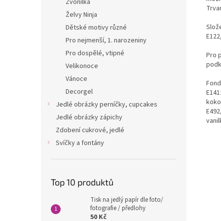
Zvonilka
Trvan
Želvy Ninja
Slože
Dětské motivy různé
E122,
Pro nejmenší, 1. narozeniny
Pro dospělé, vtipné
Pro 
podk
Velikonoce
Vánoce
Fondá
Decorgel
E1412
kokos
Jedlé obrázky perníčky, cupcakes
E492
Jedlé obrázky zápichy
vanil
Zdobení cukrové, jedlé
Svíčky a fontány
Top 10 produktů
Tisk na jedlý papír dle foto/
fotografie / předlohy
50 Kč