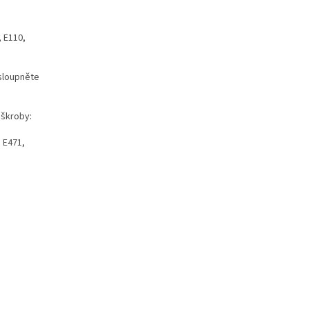
, E110,
 sloupněte
 škroby:
: E471,