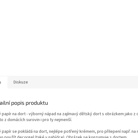
s
Diskuze
ailní popis produktu
ý papír na dort - výborný nápad na zajímavý dětský dort s obrázkem jako z 
o z domácích surovin i pro ty nejmenší.
ý papír se pokládá na dort, nejlépe potřený krémem, pro přilepení např. na
o použít decorgel (také v nabídce). Obrázek se konzumuje s dortem.