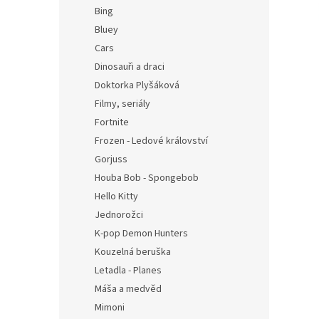
n
Bing
e
Bluey
l
Cars
Dinosauři a draci
Doktorka Plyšáková
Filmy, seriály
Fortnite
Frozen - Ledové království
Gorjuss
Houba Bob - Spongebob
Hello Kitty
Jednorožci
K-pop Demon Hunters
Kouzelná beruška
Letadla - Planes
Máša a medvěd
Mimoni