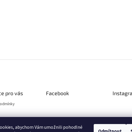
e pro vás
Facebook
Instagr
podmínky
ookies, abychom Vám umožnili pohodlné
Odmítnout