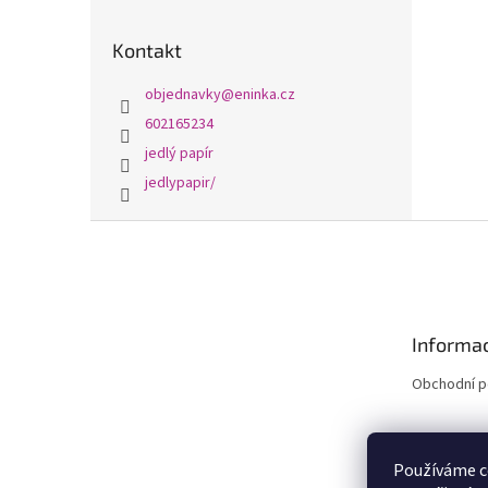
Kontakt
objednavky
@
eninka.cz
602165234
jedlý papír
jedlypapir/
Z
á
p
a
t
Informac
í
Obchodní 
Používáme c