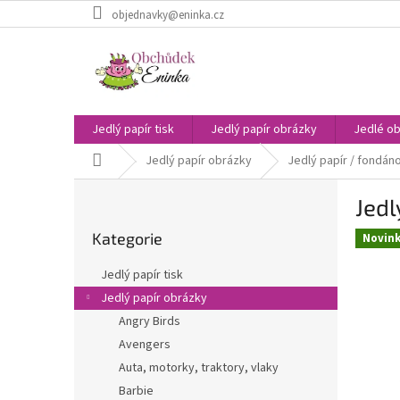
Přejít
objednavky@eninka.cz
na
obsah
Jedlý papír tisk
Jedlý papír obrázky
Jedlé ob
Domů
Jedlý papír obrázky
Jedlý papír / fondáno
P
Jedl
o
Přeskočit
s
Kategorie
kategorie
Novin
t
r
Jedlý papír tisk
a
Jedlý papír obrázky
n
Angry Birds
n
í
Avengers
p
Auta, motorky, traktory, vlaky
a
Barbie