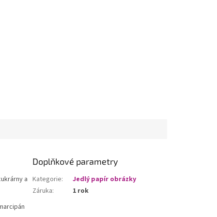
Doplňkové parametry
cukrárny a
Kategorie
:
Jedlý papír obrázky
Záruka
:
1 rok
 marcipán