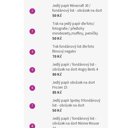
Jedlý papír Minecraft 30 /
fondánový list - obrázek na dort
50 Kč
Tisk na jedlý papír dle foto/
fotografie / předlohy
minidezerty,muffiny, perníčky
50 Kč
Tisk fondánový list dle foto
filmový negativ
70 Kč
Jedlý papír / fondánový list -
obrázek na dort Angry Birds 4
80 Kč
Jedlý papír obrázek na dort
Frozen 15
85 Kč
Jedlý papír Spidey 9 fondánový
list - obrázek na dort
50 Kč
Jedlý papír / fondánový list -
obrázek na dort Minnie Mouse