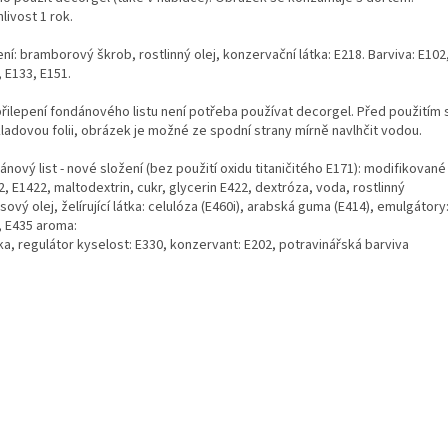
livost 1 rok.
ní: bramborový škrob, rostlinný olej, konzervační látka: E218. Barviva: E102
 E133, E151.
přilepení fondánového listu není potřeba používat decorgel. Před použitím
ladovou folii, obrázek je možné ze spodní strany mírně navlhčit vodou.
nový list - nové složení (bez použití oxidu titaničitého E171): modifikované
, E1422, maltodextrin, cukr, glycerin E422, dextróza, voda, rostlinný
ový olej, želírující látka: celulóza (E460i), arabská guma (E414), emulgátory
, E435 aroma:
ka, regulátor kyselost: E330, konzervant: E202, potravinářská barviva