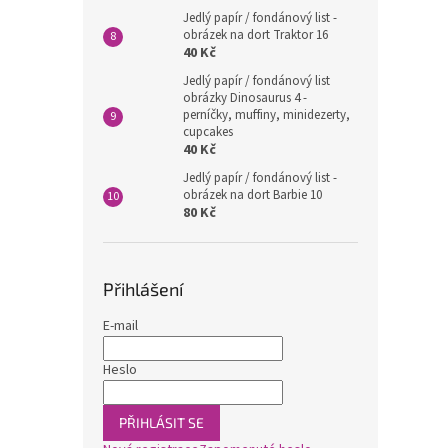
Jedlý papír / fondánový list -
obrázek na dort Traktor 16
40 Kč
Jedlý papír / fondánový list
obrázky Dinosaurus 4 -
perníčky, muffiny, minidezerty,
cupcakes
40 Kč
Jedlý papír / fondánový list -
obrázek na dort Barbie 10
80 Kč
Přihlášení
E-mail
Heslo
PŘIHLÁSIT SE