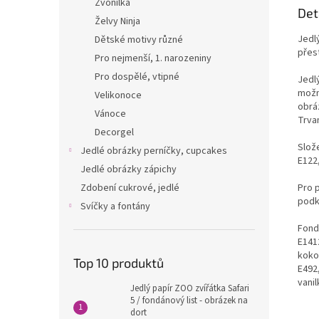
Zvonilka
Det
Želvy Ninja
Jedl
Dětské motivy různé
přest
Pro nejmenší, 1. narozeniny
Pro dospělé, vtipné
Jedl
možn
Velikonoce
obráz
Vánoce
Trvan
Decorgel
Slože
Jedlé obrázky perníčky, cupcakes
E122,
Jedlé obrázky zápichy
Zdobení cukrové, jedlé
Pro 
podk
Svíčky a fontány
Fondá
E1412
kokos
Top 10 produktů
E492
vanil
Jedlý papír ZOO zvířátka Safari
5 / fondánový list - obrázek na
dort