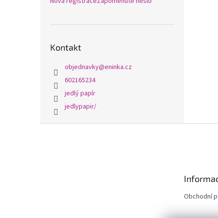
Nová registrace
Zapomenuté heslo
Kontakt
objednavky
@
eninka.cz
602165234
jedlý papír
jedlypapir/
Z
á
p
a
t
Informac
í
Obchodní 