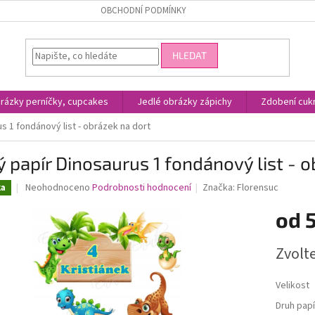
OBCHODNÍ PODMÍNKY
HLEDAT
rázky perníčky, cupcakes
Jedlé obrázky zápichy
Zdobení cukr
s 1 fondánový list - obrázek na dort
ý papír Dinosaurus 1 fondánový list - 
Průměrné
Neohodnoceno
Podrobnosti hodnocení
Značka:
Florensuc
ka
hodnocení
produktu
od
je
0,0
Měrná
Zvolt
z
cena:
5
hvězdiček.
Velikost
Druh papí