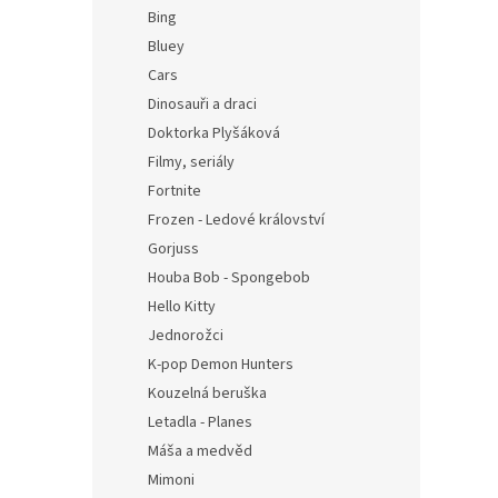
n
Bing
e
Bluey
l
Cars
Dinosauři a draci
Doktorka Plyšáková
Filmy, seriály
Fortnite
Frozen - Ledové království
Gorjuss
Houba Bob - Spongebob
Hello Kitty
Jednorožci
K-pop Demon Hunters
Kouzelná beruška
Letadla - Planes
Máša a medvěd
Mimoni