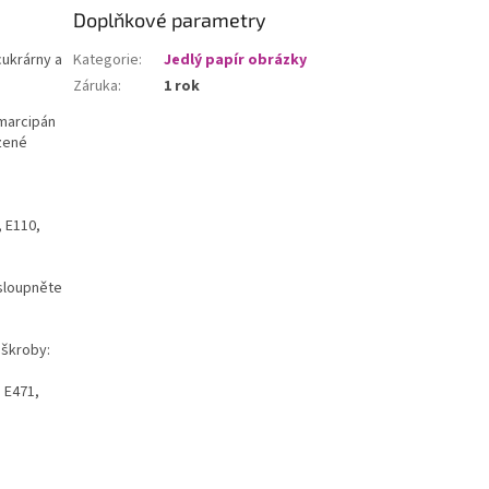
Doplňkové parametry
cukrárny a
Kategorie
:
Jedlý papír obrázky
Záruka
:
1 rok
 marcipán
zené
, E110,
 sloupněte
 škroby:
: E471,