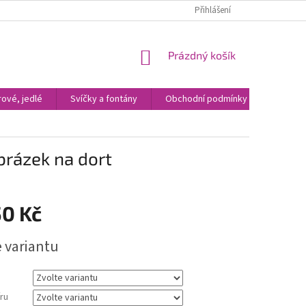
Přihlášení
NÁKUPNÍ
Prázdný košík
KOŠÍK
ové, jedlé
Svíčky a fontány
Obchodní podmínky
Kontak
obrázek na dort
50 Kč
e variantu
ru