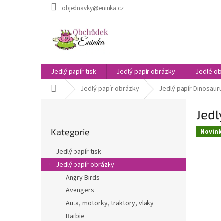
Přejít
objednavky@eninka.cz
na
obsah
Jedlý papír tisk
Jedlý papír obrázky
Jedlé ob
Domů
Jedlý papír obrázky
Jedlý papír Dinosauru
P
Jedl
o
Přeskočit
s
Kategorie
kategorie
Novin
t
r
Jedlý papír tisk
a
Jedlý papír obrázky
n
Angry Birds
n
í
Avengers
p
Auta, motorky, traktory, vlaky
a
Barbie