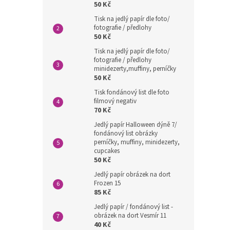
50 Kč
Tisk na jedlý papír dle foto/
fotografie / předlohy
50 Kč
Tisk na jedlý papír dle foto/
fotografie / předlohy
minidezerty,muffiny, perníčky
50 Kč
Tisk fondánový list dle foto
filmový negativ
70 Kč
Jedlý papír Halloween dýně 7/
fondánový list obrázky
perníčky, muffiny, minidezerty,
cupcakes
50 Kč
Jedlý papír obrázek na dort
Frozen 15
85 Kč
Jedlý papír / fondánový list -
obrázek na dort Vesmír 11
40 Kč