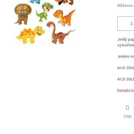
Můžeme d
Jedlý pap
vytvoření
Jméno os
Arch 20x
Arch 30x
Detailní 
TISK