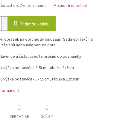
oručit do:
Zvolte variantu
Možnosti doručení
Přidat do košíku
ír obrázek na dort motiv dinosauři. Sada obrázků na
 zápichů nebo nalepení na dort.
lavence a číslici uveďte prosím do poznámky.
14 výška postaviček 3-5cm, tabulka 8x6cm
20 výška postaviček 5-7,5cm, tabulka 12x9cm
informace
ZEPTAT SE
SDÍLET