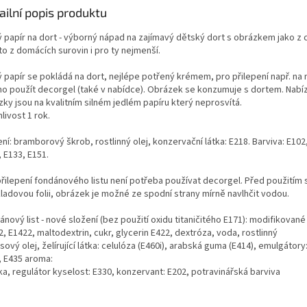
ailní popis produktu
ý papír na dort - výborný nápad na zajímavý dětský dort s obrázkem jako z 
o z domácích surovin i pro ty nejmenší.
ý papír se pokládá na dort, nejlépe potřený krémem, pro přilepení např. na
o použít decorgel (také v nabídce). Obrázek se konzumuje s dortem. Nabí
ky jsou na kvalitním silném jedlém papíru který neprosvítá.
livost 1 rok.
ní: bramborový škrob, rostlinný olej, konzervační látka: E218. Barviva: E102
 E133, E151.
přilepení fondánového listu není potřeba používat decorgel. Před použitím
ladovou folii, obrázek je možné ze spodní strany mírně navlhčit vodou.
nový list - nové složení (bez použití oxidu titaničitého E171): modifikované
, E1422, maltodextrin, cukr, glycerin E422, dextróza, voda, rostlinný
ový olej, želírující látka: celulóza (E460i), arabská guma (E414), emulgátory
, E435 aroma:
ka, regulátor kyselost: E330, konzervant: E202, potravinářská barviva