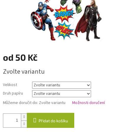
od
50 Kč
Měrná
Zvolte variantu
cena:
Velikost
Druh papíru
Můžeme doručit do:
Zvolte variantu
Možnosti doručení
Přidat do košíku