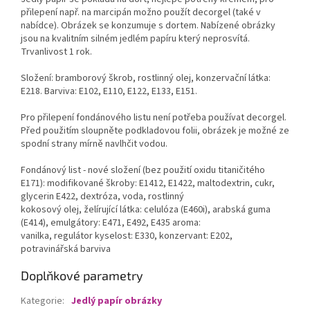
přilepení např. na marcipán možno použít decorgel (také v
nabídce). Obrázek se konzumuje s dortem. Nabízené obrázky
jsou na kvalitním silném jedlém papíru který neprosvítá.
Trvanlivost 1 rok.
Složení: bramborový škrob, rostlinný olej, konzervační látka:
E218. Barviva: E102, E110, E122, E133, E151.
Pro přilepení fondánového listu není potřeba používat decorgel.
Před použitím sloupněte podkladovou folii, obrázek je možné ze
spodní strany mírně navlhčit vodou.
Fondánový list - nové složení (bez použití oxidu titaničitého
E171): modifikované škroby: E1412, E1422, maltodextrin, cukr,
glycerin E422, dextróza, voda, rostlinný
kokosový olej, želírující látka: celulóza (E460i), arabská guma
(E414), emulgátory: E471, E492, E435 aroma:
vanilka, regulátor kyselost: E330, konzervant: E202,
potravinářská barviva
Doplňkové parametry
Kategorie
:
Jedlý papír obrázky