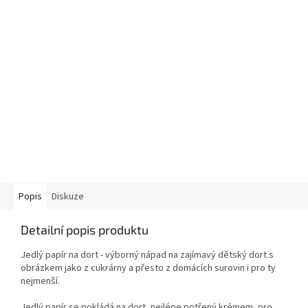
Popis
Diskuze
Detailní popis produktu
Jedlý papír na dort - výborný nápad na zajímavý dětský dort s
obrázkem jako z cukrárny a přesto z domácích surovin i pro ty
nejmenší.
Jedlý papír se pokládá na dort, nejlépe potřený krémem, pro