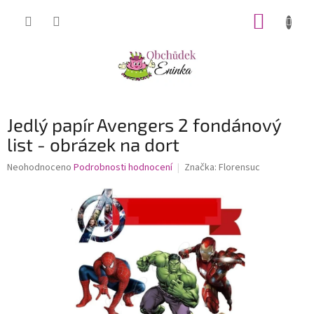
Přejít
NÁKUP
na
obsah
KOŠÍK
Jedlý papír Avengers 2 fondánový
list - obrázek na dort
Průměrné
Neohodnoceno
Podrobnosti hodnocení
Značka:
Florensuc
hodnocení
produktu
je
0,0
z
5
hvězdiček.