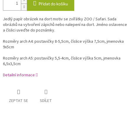
Přidat do košíku
Jedlý papír obrázek na dort motiv se zvířátky ZOO / Safari. Sada
obrázků na vytvoření zápichů nebo nalepení na dort. Jméno oslavence
a číslici uveďte do poznámky.
Rozměry arch A4: postavičky 8-5,5cm, číslice výška 7,5cm, jmenovka
9x5cm
Rozměry arch A5: postavičky 5,5-4cm, číslice výška 5cm, jmenovka
6,5x3,5cm
Detailní informace
ZEPTAT SE
SDÍLET