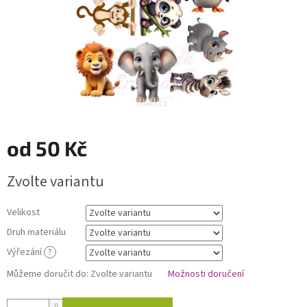
od
50 Kč
Měrná
Zvolte variantu
cena:
Velikost
Druh materiálu
Výřezání
?
Můžeme doručit do:
Zvolte variantu
Možnosti doručení