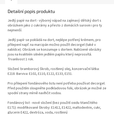
Detailní popis produktu
Jedlý papír na dort - výborný nápad na zajímavý dětský dort s
obrázkem jako z cukrárny a přesto z domácích surovin i pro ty
nejmenší.
Jedlý papír se pokládá na dort, nejlépe potřený krémem, pro
přilepení např. na marcipán možno použít decorgel (také v
nabídce). Obrázek se konzumuje s dortem. Nabízené obrázky
jsou na kvalitním silném jedlém papíru který neprosvítá.
Trvanlivost 1 rok.
Složení: bramborový škrob, rostlinný olej, konzervační látka:
E218. Barviva: E102, E110, E122, E133, E151.
Pro přilepení fondánového listu není potřeba používat decorgel.
Před použitím sloupněte podkladovou folii, obrázek je možné ze
spodní strany mírně navlhčit vodou.
Fondánový list - nové složení (bez použití oxidu titaničitého
E171): modifikované škroby: E1412, E1422, maltodextrin, cukr,
glycerin E422, dextróza, voda, rostlinný