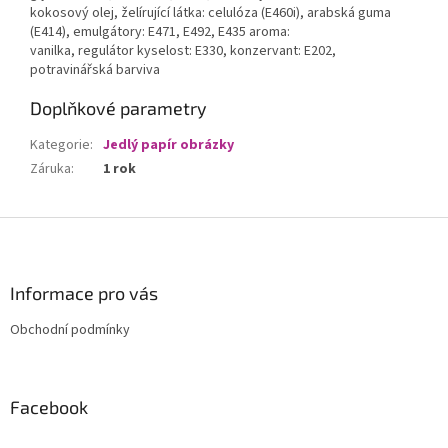
kokosový olej, želírující látka: celulóza (E460i), arabská guma
(E414), emulgátory: E471, E492, E435 aroma:
vanilka, regulátor kyselost: E330, konzervant: E202,
potravinářská barviva
Doplňkové parametry
Kategorie
:
Jedlý papír obrázky
Záruka
:
1 rok
Z
á
p
a
Informace pro vás
t
Obchodní podmínky
í
Facebook