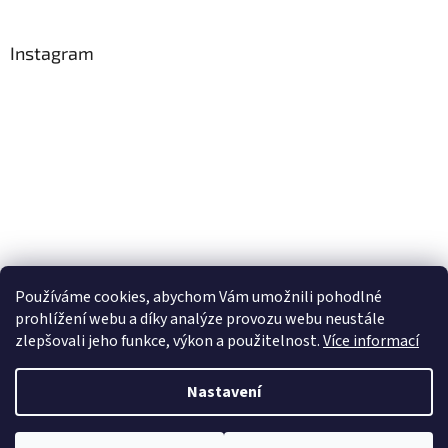
Instagram
Používáme cookies, abychom Vám umožnili pohodlné
Sledovat na Instagramu
prohlížení webu a díky analýze provozu webu neustále
zlepšovali jeho funkce, výkon a použitelnost.
Více informací
Vytvořil Shoptet
Nastavení
Copyright 2026
Obchůdek Eninka - jedlý papír prodej a tisk
.