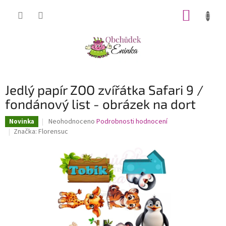
Přejít
NÁKUP
na
obsah
KOŠÍK
Jedlý papír ZOO zvířátka Safari 9 /
fondánový list - obrázek na dort
Průměrné
Neohodnoceno
Podrobnosti hodnocení
Novinka
hodnocení
Značka:
Florensuc
produktu
je
0,0
z
5
hvězdiček.